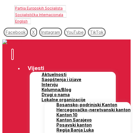
Partija Europskih Socijalista
Socijalistička Internacionala
English
Facebook
X
Instagram
YouTube
TikTok
Vijesti
Aktuelnosti
Saopštenja i izjave
Intervju
Kolumna/Blog
Drugi o nama
Lokalne organizacije
Bosansko-podrinjski Kanton
Hercegovačko-neretvanski kanton
Kanton 10
Kanton Sarajevo
Posavski kanton
Regija Banja Luka