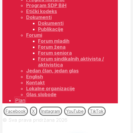
Program SDP BiH
Etički kodeks
Dokumenti
Dokumenti
Publikacije
Forumi
Forum mladih
Forum žena
Forum seniora
Forum sindikalnih aktivista /
aktivistica
Jedan član, jedan glas
English
Kontakt
Lokalne organizacije
Glas slobode
Plan
Facebook
X
Instagram
YouTube
TikTok
© Sva prava pridržana 2026