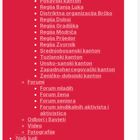
Posavski kanton
Regija Banja Luka
Distriktna organizacija Brčko
Regija Doboj
Regija Gradiška
Regija Modriča
Regija Prijedor
Regija Zvornik
Srednjobosanski kanton
Tuzlanski kanton
Unsko-sanski kanton
Zapadnohercegovački kanton
Zeničko-dobojski kanton
Forumi
Forum mladih
Forum žena
Forum seniora
Forum sindikalnih aktivista i
aktivistica
Odbori i Savjeti
Video
Fotografije
Naši ljudi