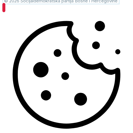
© 2026 Socijaldemokratska partija Bosne i Hercegovine