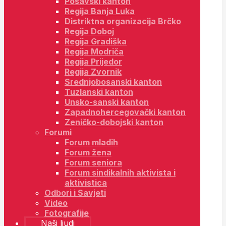
Posavski kanton
Regija Banja Luka
Distriktna organizacija Brčko
Regija Doboj
Regija Gradiška
Regija Modriča
Regija Prijedor
Regija Zvornik
Srednjobosanski kanton
Tuzlanski kanton
Unsko-sanski kanton
Zapadnohercegovački kanton
Zeničko-dobojski kanton
Forumi
Forum mladih
Forum žena
Forum seniora
Forum sindikalnih aktivista i
aktivistica
Odbori i Savjeti
Video
Fotografije
Naši ljudi