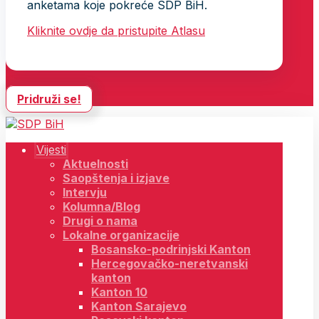
anketama koje pokreće SDP BiH.
Kliknite ovdje da pristupite Atlasu
Pridruži se!
Vijesti
Aktuelnosti
Saopštenja i izjave
Intervju
Kolumna/Blog
Drugi o nama
Lokalne organizacije
Bosansko-podrinjski Kanton
Hercegovačko-neretvanski
kanton
Kanton 10
Kanton Sarajevo