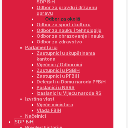
SDP BiH
Odbor za pravdu i državnu
upravu
Odbor za okoliš
Odbor za sport i kulturu
Odbor za nauku i tehnologiju
Odbor za obrazovanje i nauku
Odbor za zdravstvo
Parlamentarci
Zastupnici u skupštinama
kantona
Vijećnici / Odbornici
Zastupnici u PSBiH
Zastupnici u PFBiH
Delegati u Domu naroda PFBiH
Poslanici u NSRS
Izaslanici u Vijeću naroda RS
Izvršna vlast
Vijeće ministara
Vlada FBiH
Načelnici
SDP BiH
Pregled historije