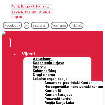
Partija Europskih Socijalista
Socijalistička Internacionala
English
Facebook
X
Instagram
YouTube
TikTok
Vijesti
Aktuelnosti
Saopštenja i izjave
Intervju
Kolumna/Blog
Drugi o nama
Lokalne organizacije
Bosansko-podrinjski Kanton
Hercegovačko-neretvanski kanton
Kanton 10
Kanton Sarajevo
Posavski kanton
Regija Banja Luka