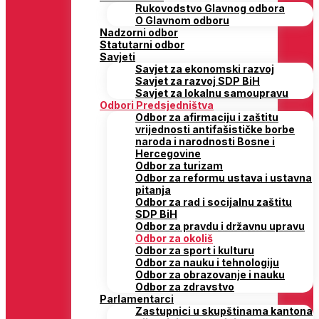
Rukovodstvo Glavnog odbora
O Glavnom odboru
Nadzorni odbor
Statutarni odbor
Savjeti
Savjet za ekonomski razvoj
Savjet za razvoj SDP BiH
Savjet za lokalnu samoupravu
Odbori Predsjedništva
Odbor za afirmaciju i zaštitu
vrijednosti antifašističke borbe
naroda i narodnosti Bosne i
Hercegovine
Odbor za turizam
Odbor za reformu ustava i ustavna
pitanja
Odbor za rad i socijalnu zaštitu
SDP BiH
Odbor za pravdu i državnu upravu
Odbor za okoliš
Odbor za sport i kulturu
Odbor za nauku i tehnologiju
Odbor za obrazovanje i nauku
Odbor za zdravstvo
Parlamentarci
Zastupnici u skupštinama kantona