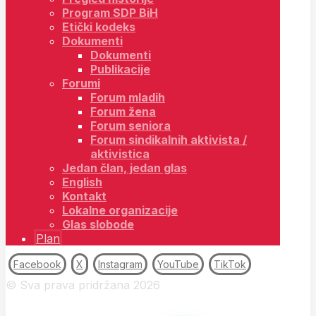
Program SDP BiH
Etički kodeks
Dokumenti
Dokumenti
Publikacije
Forumi
Forum mladih
Forum žena
Forum seniora
Forum sindikalnih aktivista /
aktivistica
Jedan član, jedan glas
English
Kontakt
Lokalne organizacije
Glas slobode
Plan
Facebook
X
Instagram
YouTube
TikTok
© Sva prava pridržana 2026