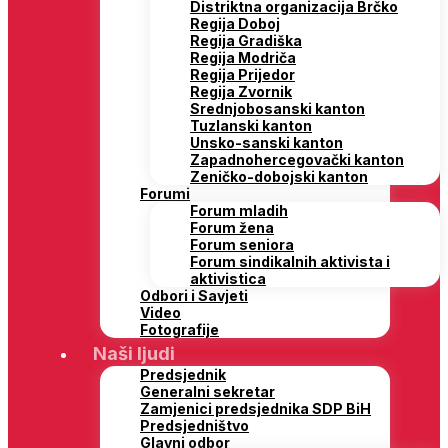
Distriktna organizacija Brčko
Regija Doboj
Regija Gradiška
Regija Modriča
Regija Prijedor
Regija Zvornik
Srednjobosanski kanton
Tuzlanski kanton
Unsko-sanski kanton
Zapadnohercegovački kanton
Zeničko-dobojski kanton
Forumi
Forum mladih
Forum žena
Forum seniora
Forum sindikalnih aktivista i
aktivistica
Odbori i Savjeti
Video
Fotografije
Naši ljudi
Predsjednik
Generalni sekretar
Zamjenici predsjednika SDP BiH
Predsjedništvo
Glavni odbor