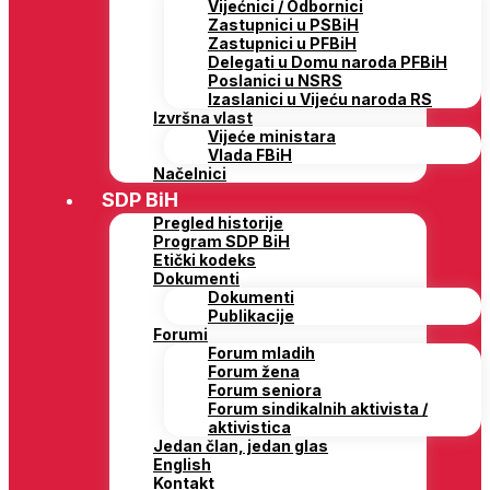
Vijećnici / Odbornici
Zastupnici u PSBiH
Zastupnici u PFBiH
Delegati u Domu naroda PFBiH
Poslanici u NSRS
Izaslanici u Vijeću naroda RS
Izvršna vlast
Vijeće ministara
Vlada FBiH
Načelnici
SDP BiH
Pregled historije
Program SDP BiH
Etički kodeks
Dokumenti
Dokumenti
Publikacije
Forumi
Forum mladih
Forum žena
Forum seniora
Forum sindikalnih aktivista /
aktivistica
Jedan član, jedan glas
English
Kontakt