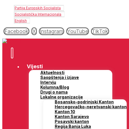
Partija Europskih Socijalista
Socijalistička Internacionala
English
Facebook
X
Instagram
YouTube
TikTok
Vijesti
Aktuelnosti
Saopštenja i izjave
Intervju
Kolumna/Blog
Drugi o nama
Lokalne organizacije
Bosansko-podrinjski Kanton
Hercegovačko-neretvanski kanton
Kanton 10
Kanton Sarajevo
Posavski kanton
Regija Banja Luka