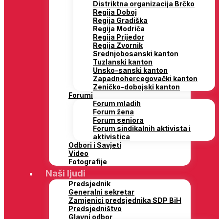
Distriktna organizacija Brčko
Regija Doboj
Regija Gradiška
Regija Modriča
Regija Prijedor
Regija Zvornik
Srednjobosanski kanton
Tuzlanski kanton
Unsko-sanski kanton
Zapadnohercegovački kanton
Zeničko-dobojski kanton
Forumi
Forum mladih
Forum žena
Forum seniora
Forum sindikalnih aktivista i
aktivistica
Odbori i Savjeti
Video
Fotografije
Naši ljudi
Predsjednik
Generalni sekretar
Zamjenici predsjednika SDP BiH
Predsjedništvo
Glavni odbor