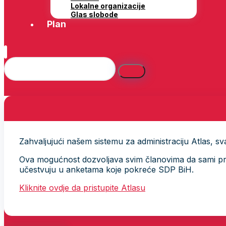
Lokalne organizacije
Glas slobode
Plan
Zahvaljujući našem sistemu za administraciju Atlas, svak
Ova mogućnost dozvoljava svim članovima da sami provj
učestvuju u anketama koje pokreće SDP BiH.
Kliknite ovdje da pristupite Atlasu