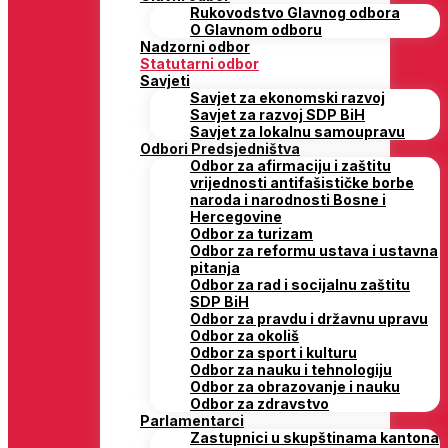
Rukovodstvo Glavnog odbora
O Glavnom odboru
Nadzorni odbor
Statutarni odbor
Savjeti
Savjet za ekonomski razvoj
Savjet za razvoj SDP BiH
Savjet za lokalnu samoupravu
Odbori Predsjedništva
Odbor za afirmaciju i zaštitu
vrijednosti antifašističke borbe
naroda i narodnosti Bosne i
Hercegovine
Odbor za turizam
Odbor za reformu ustava i ustavna
pitanja
Odbor za rad i socijalnu zaštitu
SDP BiH
Odbor za pravdu i državnu upravu
Odbor za okoliš
Odbor za sport i kulturu
Odbor za nauku i tehnologiju
Odbor za obrazovanje i nauku
Odbor za zdravstvo
Parlamentarci
Zastupnici u skupštinama kantona