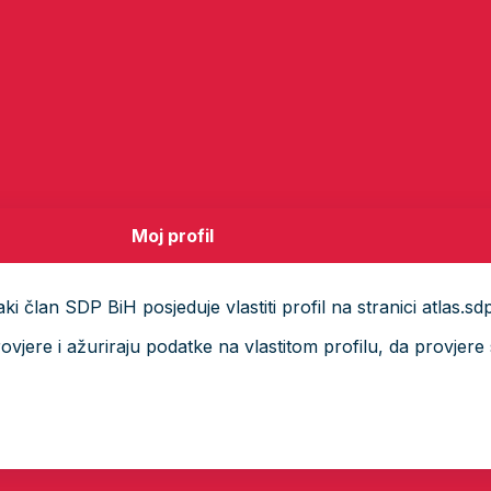
Moj profil
i član SDP BiH posjeduje vlastiti profil na stranici atlas.sd
ere i ažuriraju podatke na vlastitom profilu, da provjere s