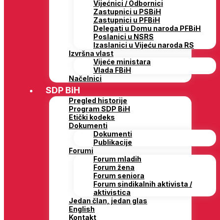
Vijećnici / Odbornici
Zastupnici u PSBiH
Zastupnici u PFBiH
Delegati u Domu naroda PFBiH
Poslanici u NSRS
Izaslanici u Vijeću naroda RS
Izvršna vlast
Vijeće ministara
Vlada FBiH
Načelnici
SDP BiH
Pregled historije
Program SDP BiH
Etički kodeks
Dokumenti
Dokumenti
Publikacije
Forumi
Forum mladih
Forum žena
Forum seniora
Forum sindikalnih aktivista /
aktivistica
Jedan član, jedan glas
English
Kontakt