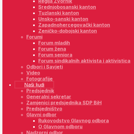
Regija Zvornik
Srednjobosanski kanton
Tuzlanski kanton
Unsko-sanski kanton
Zapadnohercegovački kanton
Zeničko-dobojski kanton
Forumi
Forum mladih
Forum žena
Forum seniora
Forum sindikalnih aktivista i aktivistica
Odbori i Savjeti
Video
Fotografije
Naši ljudi
Predsjednik
Generalni sekretar
Zamjenici predsjednika SDP BiH
Predsjedništvo
Glavni odbor
Rukovodstvo Glavnog odbora
O Glavnom odboru
Nadzorni odbor