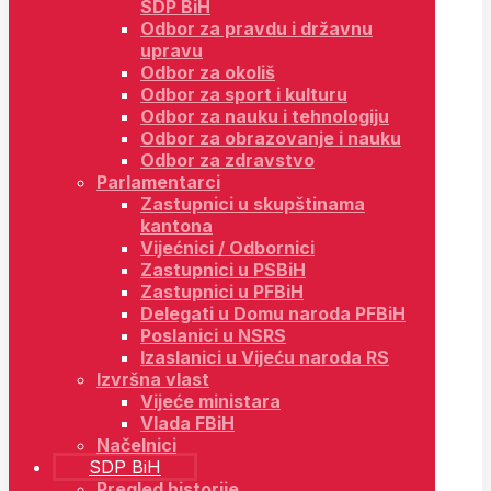
SDP BiH
Odbor za pravdu i državnu
upravu
Odbor za okoliš
Odbor za sport i kulturu
Odbor za nauku i tehnologiju
Odbor za obrazovanje i nauku
Odbor za zdravstvo
Parlamentarci
Zastupnici u skupštinama
kantona
Vijećnici / Odbornici
Zastupnici u PSBiH
Zastupnici u PFBiH
Delegati u Domu naroda PFBiH
Poslanici u NSRS
Izaslanici u Vijeću naroda RS
Izvršna vlast
Vijeće ministara
Vlada FBiH
Načelnici
SDP BiH
Pregled historije