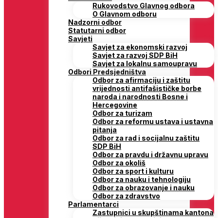
Rukovodstvo Glavnog odbora
O Glavnom odboru
Nadzorni odbor
Statutarni odbor
Savjeti
Savjet za ekonomski razvoj
Savjet za razvoj SDP BiH
Savjet za lokalnu samoupravu
Odbori Predsjedništva
Odbor za afirmaciju i zaštitu
vrijednosti antifašističke borbe
naroda i narodnosti Bosne i
Hercegovine
Odbor za turizam
Odbor za reformu ustava i ustavna
pitanja
Odbor za rad i socijalnu zaštitu
SDP BiH
Odbor za pravdu i državnu upravu
Odbor za okoliš
Odbor za sport i kulturu
Odbor za nauku i tehnologiju
Odbor za obrazovanje i nauku
Odbor za zdravstvo
Parlamentarci
Zastupnici u skupštinama kantona