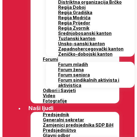
Distriktna organizacija Brčko
Regija Doboj
Regija Gradiška
Regija Modriča
Regija Prijedor
Regija Zvornik
Srednjobosanski kanton
Tuzlanski kanton
Unsko-sanski kanton
Zapadnohercegovački kanton
Zeničko-dobojski kanton
Forumi
Forum mladih
Forum žena
Forum seniora
Forum sindikalnih aktivista i
aktivistica
Odbori i Savjeti
Video
Fotografije
Naši ljudi
Predsjednik
Generalni sekretar
Zamjenici predsjednika SDP BiH
Predsjedništvo
Glavni odbor