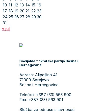
10
11
12
13
14
15
16
17
18
19
20
21
22
23
24
25
26
27
28
29
30
31
« jul
Socijaldemokratska partija Bosne i
Hercegovine
Adresa: Alipašina 41
71000 Sarajevo
Bosna i Hercegovina
Telefon: +387 (33) 563 900
Fax: +387 (33) 563 901
Služba za odnose s javnošću: