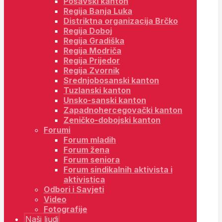
Posavski kanton
Regija Banja Luka
Distriktna organizacija Brčko
Regija Doboj
Regija Gradiška
Regija Modriča
Regija Prijedor
Regija Zvornik
Srednjobosanski kanton
Tuzlanski kanton
Unsko-sanski kanton
Zapadnohercegovački kanton
Zeničko-dobojski kanton
Forumi
Forum mladih
Forum žena
Forum seniora
Forum sindikalnih aktivista i
aktivistica
Odbori i Savjeti
Video
Fotografije
Naši ljudi