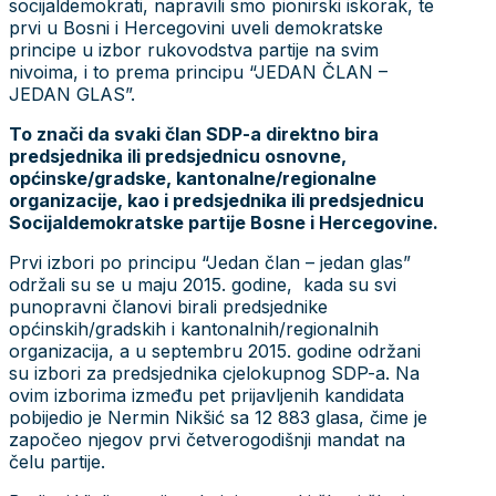
socijaldemokrati, napravili smo pionirski iskorak, te
prvi u Bosni i Hercegovini uveli demokratske
principe u izbor rukovodstva partije na svim
nivoima, i to prema principu “JEDAN ČLAN –
JEDAN GLAS”.
To znači da svaki član SDP-a direktno bira
predsjednika ili predsjednicu osnovne,
općinske/gradske, kantonalne/regionalne
organizacije, kao i predsjednika ili predsjednicu
Socijaldemokratske partije Bosne i Hercegovine.
Prvi izbori po principu “Jedan član – jedan glas”
održali su se u maju 2015. godine, kada su svi
punopravni članovi birali predsjednike
općinskih/gradskih i kantonalnih/regionalnih
organizacija, a u septembru 2015. godine održani
su izbori za predsjednika cjelokupnog SDP-a. Na
ovim izborima između pet prijavljenih kandidata
pobijedio je Nermin Nikšić sa 12 883 glasa, čime je
započeo njegov prvi četverogodišnji mandat na
čelu partije.