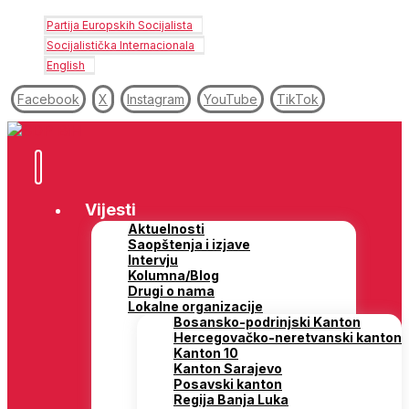
Partija Europskih Socijalista
Socijalistička Internacionala
English
Facebook
X
Instagram
YouTube
TikTok
Vijesti
Aktuelnosti
Saopštenja i izjave
Intervju
Kolumna/Blog
Drugi o nama
Lokalne organizacije
Bosansko-podrinjski Kanton
Hercegovačko-neretvanski kanton
Kanton 10
Kanton Sarajevo
Posavski kanton
Regija Banja Luka