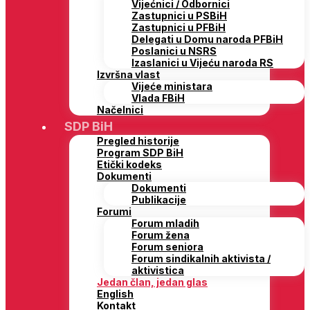
Vijećnici / Odbornici
Zastupnici u PSBiH
Zastupnici u PFBiH
Delegati u Domu naroda PFBiH
Poslanici u NSRS
Izaslanici u Vijeću naroda RS
Izvršna vlast
Vijeće ministara
Vlada FBiH
Načelnici
SDP BiH
Pregled historije
Program SDP BiH
Etički kodeks
Dokumenti
Dokumenti
Publikacije
Forumi
Forum mladih
Forum žena
Forum seniora
Forum sindikalnih aktivista /
aktivistica
Jedan član, jedan glas
English
Kontakt