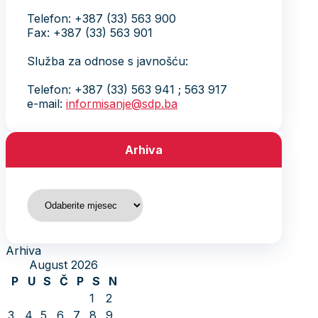
Telefon: +387 (33) 563 900
Fax: +387 (33) 563 901
Služba za odnose s javnošću:
Telefon: +387 (33) 563 941 ; 563 917
e-mail:
informisanje@sdp.ba
Arhiva
Arhiva
Arhiva
August 2026
P
U
S
Č
P
S
N
1
2
3
4
5
6
7
8
9