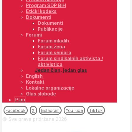
Program SDP BiH
Etički kodeks
Dokumenti
Dokumenti
Publikacije
Forumi
Forum mladih
Forum žena
Forum seniora
Forum sindikalnih aktivista /
aktivistica
Jedan član, jedan glas
English
Kontakt
Lokalne organizacije
Glas slobode
Plan
Facebook
X
Instagram
YouTube
TikTok
© Sva prava pridržana 2026