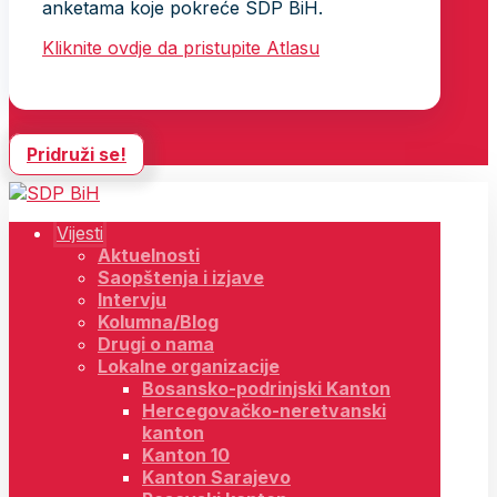
anketama koje pokreće SDP BiH.
Kliknite ovdje da pristupite Atlasu
Pridruži se!
Vijesti
Aktuelnosti
Saopštenja i izjave
Intervju
Kolumna/Blog
Drugi o nama
Lokalne organizacije
Bosansko-podrinjski Kanton
Hercegovačko-neretvanski
kanton
Kanton 10
Kanton Sarajevo