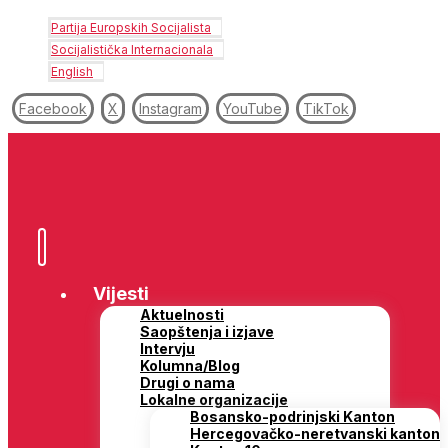
Partija Europskih Socijalista
Socijalistička Internacionala
English
Facebook
X
Instagram
YouTube
TikTok
Vijesti
Aktuelnosti
Saopštenja i izjave
Intervju
Kolumna/Blog
Drugi o nama
Lokalne organizacije
Bosansko-podrinjski Kanton
Hercegovačko-neretvanski kanton
Kanton 10
Kanton Sarajevo
Posavski kanton
Regija Banja Luka