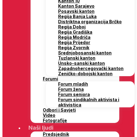
Distriktna organizacija Brčko
Regija Doboj
Regija Gradiška
Regija Modriča
Regija Prijedor
Regija Zvornik
Srednjobosanski kanton
Tuzlanski kanton
Unsko-sanski kanton
Zapadnohercegovački kanton
Zeničko-dobojski kanton
Forumi
Forum mladih
Forum žena
Forum seniora
Forum sindikalnih aktivista i
aktivistica
Odbori i Savjeti
Video
Fotografije
Naši ljudi
Predsjednik
Generalni sekretar
Zamjenici predsjednika SDP BiH
Predsjedništvo
Glavni odbor