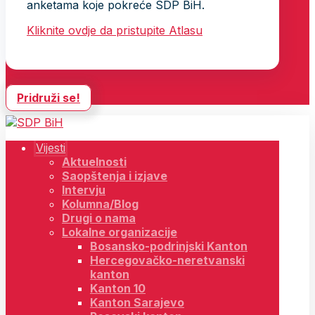
anketama koje pokreće SDP BiH.
Kliknite ovdje da pristupite Atlasu
Pridruži se!
Vijesti
Aktuelnosti
Saopštenja i izjave
Intervju
Kolumna/Blog
Drugi o nama
Lokalne organizacije
Bosansko-podrinjski Kanton
Hercegovačko-neretvanski
kanton
Kanton 10
Kanton Sarajevo