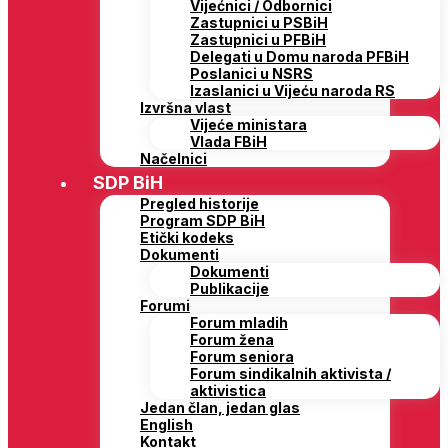
Vijećnici / Odbornici
Zastupnici u PSBiH
Zastupnici u PFBiH
Delegati u Domu naroda PFBiH
Poslanici u NSRS
Izaslanici u Vijeću naroda RS
Izvršna vlast
Vijeće ministara
Vlada FBiH
Načelnici
SDP BiH
Pregled historije
Program SDP BiH
Etički kodeks
Dokumenti
Dokumenti
Publikacije
Forumi
Forum mladih
Forum žena
Forum seniora
Forum sindikalnih aktivista /
aktivistica
Jedan član, jedan glas
English
Kontakt