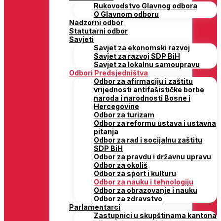
Rukovodstvo Glavnog odbora
O Glavnom odboru
Nadzorni odbor
Statutarni odbor
Savjeti
Savjet za ekonomski razvoj
Savjet za razvoj SDP BiH
Savjet za lokalnu samoupravu
Odbori Predsjedništva
Odbor za afirmaciju i zaštitu
vrijednosti antifašističke borbe
naroda i narodnosti Bosne i
Hercegovine
Odbor za turizam
Odbor za reformu ustava i ustavna
pitanja
Odbor za rad i socijalnu zaštitu
SDP BiH
Odbor za pravdu i državnu upravu
Odbor za okoliš
Odbor za sport i kulturu
Odbor za nauku i tehnologiju
Odbor za obrazovanje i nauku
Odbor za zdravstvo
Parlamentarci
Zastupnici u skupštinama kantona