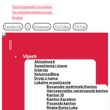
Partija Europskih Socijalista
Socijalistička Internacionala
English
Facebook
X
Instagram
YouTube
TikTok
Vijesti
Aktuelnosti
Saopštenja i izjave
Intervju
Kolumna/Blog
Drugi o nama
Lokalne organizacije
Bosansko-podrinjski Kanton
Hercegovačko-neretvanski kanton
Kanton 10
Kanton Sarajevo
Posavski kanton
Regija Banja Luka