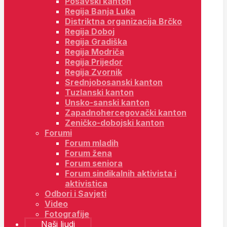
Posavski kanton
Regija Banja Luka
Distriktna organizacija Brčko
Regija Doboj
Regija Gradiška
Regija Modriča
Regija Prijedor
Regija Zvornik
Srednjobosanski kanton
Tuzlanski kanton
Unsko-sanski kanton
Zapadnohercegovački kanton
Zeničko-dobojski kanton
Forumi
Forum mladih
Forum žena
Forum seniora
Forum sindikalnih aktivista i
aktivistica
Odbori i Savjeti
Video
Fotografije
Naši ljudi