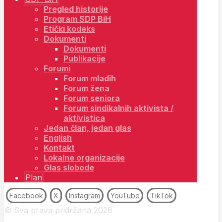
Pregled historije
Program SDP BiH
Etički kodeks
Dokumenti
Dokumenti
Publikacije
Forumi
Forum mladih
Forum žena
Forum seniora
Forum sindikalnih aktivista /
aktivistica
Jedan član, jedan glas
English
Kontakt
Lokalne organizacije
Glas slobode
Plan
Facebook
X
Instagram
YouTube
TikTok
© Sva prava pridržana 2026