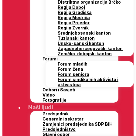
Distriktna organizacija Brčko
Regija Doboj
Regija Gradiška
Regija Modriča
Regija Prijedor
Regija Zvornik
Srednjobosanski kanton
Tuzlanski kanton
Unsko-sanski kanton
Zapadnohercegovački kanton
Zeničko-dobojski kanton
Forumi
Forum mladih
Forum žena
Forum seniora
Forum sindikalnih aktivista i
aktivistica
Odbori i Savjeti
Video
Fotografije
Naši ljudi
Predsjednik
Generalni sekretar
Zamjenici predsjednika SDP BiH
Predsjedništvo
Glavni odbor