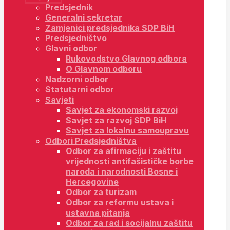
Predsjednik
Generalni sekretar
Zamjenici predsjednika SDP BiH
Predsjedništvo
Glavni odbor
Rukovodstvo Glavnog odbora
O Glavnom odboru
Nadzorni odbor
Statutarni odbor
Savjeti
Savjet za ekonomski razvoj
Savjet za razvoj SDP BiH
Savjet za lokalnu samoupravu
Odbori Predsjedništva
Odbor za afirmaciju i zaštitu
vrijednosti antifašističke borbe
naroda i narodnosti Bosne i
Hercegovine
Odbor za turizam
Odbor za reformu ustava i
ustavna pitanja
Odbor za rad i socijalnu zaštitu