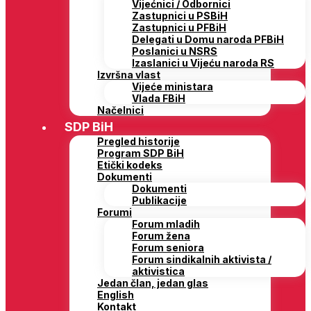
Vijećnici / Odbornici
Zastupnici u PSBiH
Zastupnici u PFBiH
Delegati u Domu naroda PFBiH
Poslanici u NSRS
Izaslanici u Vijeću naroda RS
Izvršna vlast
Vijeće ministara
Vlada FBiH
Načelnici
SDP BiH
Pregled historije
Program SDP BiH
Etički kodeks
Dokumenti
Dokumenti
Publikacije
Forumi
Forum mladih
Forum žena
Forum seniora
Forum sindikalnih aktivista /
aktivistica
Jedan član, jedan glas
English
Kontakt