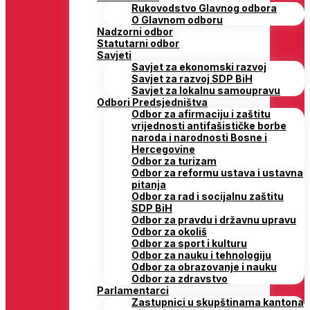
Rukovodstvo Glavnog odbora
O Glavnom odboru
Nadzorni odbor
Statutarni odbor
Savjeti
Savjet za ekonomski razvoj
Savjet za razvoj SDP BiH
Savjet za lokalnu samoupravu
Odbori Predsjedništva
Odbor za afirmaciju i zaštitu
vrijednosti antifašističke borbe
naroda i narodnosti Bosne i
Hercegovine
Odbor za turizam
Odbor za reformu ustava i ustavna
pitanja
Odbor za rad i socijalnu zaštitu
SDP BiH
Odbor za pravdu i državnu upravu
Odbor za okoliš
Odbor za sport i kulturu
Odbor za nauku i tehnologiju
Odbor za obrazovanje i nauku
Odbor za zdravstvo
Parlamentarci
Zastupnici u skupštinama kantona