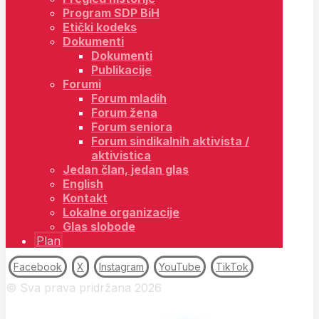
Program SDP BiH
Etički kodeks
Dokumenti
Dokumenti
Publikacije
Forumi
Forum mladih
Forum žena
Forum seniora
Forum sindikalnih aktivista /
aktivistica
Jedan član, jedan glas
English
Kontakt
Lokalne organizacije
Glas slobode
Plan
Facebook
X
Instagram
YouTube
TikTok
© Sva prava pridržana 2026