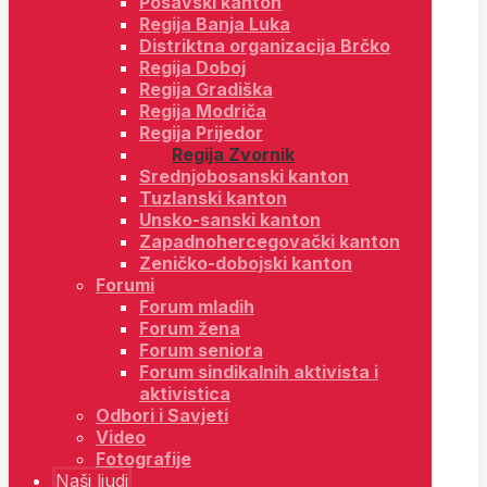
Posavski kanton
Regija Banja Luka
Distriktna organizacija Brčko
Regija Doboj
Regija Gradiška
Regija Modriča
Regija Prijedor
Regija Zvornik
Srednjobosanski kanton
Tuzlanski kanton
Unsko-sanski kanton
Zapadnohercegovački kanton
Zeničko-dobojski kanton
Forumi
Forum mladih
Forum žena
Forum seniora
Forum sindikalnih aktivista i
aktivistica
Odbori i Savjeti
Video
Fotografije
Naši ljudi