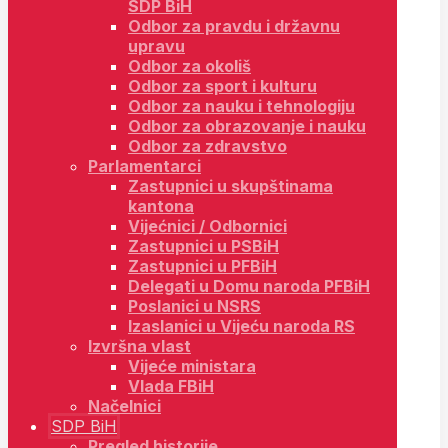
SDP BiH
Odbor za pravdu i državnu
upravu
Odbor za okoliš
Odbor za sport i kulturu
Odbor za nauku i tehnologiju
Odbor za obrazovanje i nauku
Odbor za zdravstvo
Parlamentarci
Zastupnici u skupštinama
kantona
Vijećnici / Odbornici
Zastupnici u PSBiH
Zastupnici u PFBiH
Delegati u Domu naroda PFBiH
Poslanici u NSRS
Izaslanici u Vijeću naroda RS
Izvršna vlast
Vijeće ministara
Vlada FBiH
Načelnici
SDP BiH
Pregled historije