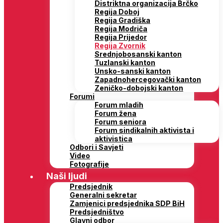
Distriktna organizacija Brčko
Regija Doboj
Regija Gradiška
Regija Modriča
Regija Prijedor
Regija Zvornik
Srednjobosanski kanton
Tuzlanski kanton
Unsko-sanski kanton
Zapadnohercegovački kanton
Zeničko-dobojski kanton
Forumi
Forum mladih
Forum žena
Forum seniora
Forum sindikalnih aktivista i
aktivistica
Odbori i Savjeti
Video
Fotografije
Naši ljudi
Predsjednik
Generalni sekretar
Zamjenici predsjednika SDP BiH
Predsjedništvo
Glavni odbor