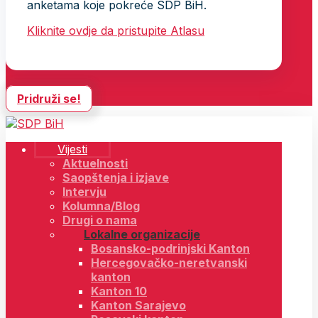
anketama koje pokreće SDP BiH.
Kliknite ovdje da pristupite Atlasu
Pridruži se!
Vijesti
Aktuelnosti
Saopštenja i izjave
Intervju
Kolumna/Blog
Drugi o nama
Lokalne organizacije
Bosansko-podrinjski Kanton
Hercegovačko-neretvanski
kanton
Kanton 10
Kanton Sarajevo