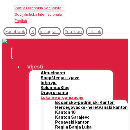
Partija Europskih Socijalista
Socijalistička Internacionala
English
Facebook
X
Instagram
YouTube
TikTok
Vijesti
Aktuelnosti
Saopštenja i izjave
Intervju
Kolumna/Blog
Drugi o nama
Lokalne organizacije
Bosansko-podrinjski Kanton
Hercegovačko-neretvanski kanton
Kanton 10
Kanton Sarajevo
Posavski kanton
Regija Banja Luka