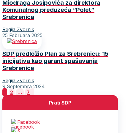
Miodraga Josipovića za direktora
Komunalnog preduzeća “Polet”
Srebrenica
Regija Zvornik
25 Februara 2025
SDP predložio Plan za Srebrenicu: 15
inicijativa kao garant spašavanja
Srebrenice
Regija Zvornik
9 Septembra 2024
Posts
1
2
…
7
pagination
Prati SDP
Facebook
X