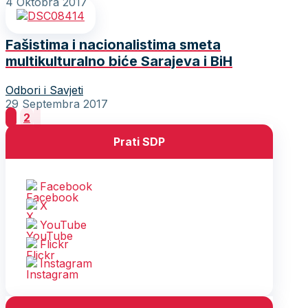
4 Oktobra 2017
Fašistima i nacionalistima smeta
multikulturalno biće Sarajeva i BiH
Odbori i Savjeti
29 Septembra 2017
Posts
1
2
pagination
Prati SDP
Facebook
X
YouTube
Flickr
Instagram