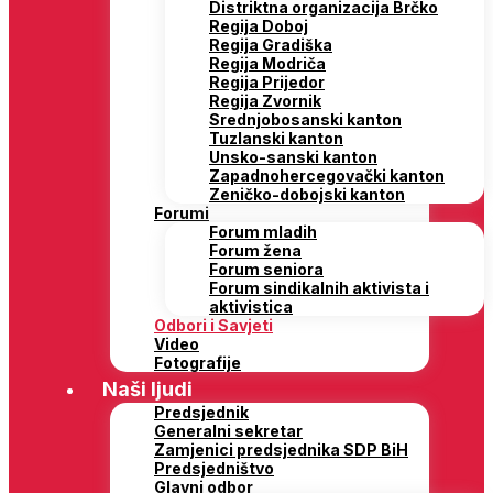
Distriktna organizacija Brčko
Regija Doboj
Regija Gradiška
Regija Modriča
Regija Prijedor
Regija Zvornik
Srednjobosanski kanton
Tuzlanski kanton
Unsko-sanski kanton
Zapadnohercegovački kanton
Zeničko-dobojski kanton
Forumi
Forum mladih
Forum žena
Forum seniora
Forum sindikalnih aktivista i
aktivistica
Odbori i Savjeti
Video
Fotografije
Naši ljudi
Predsjednik
Generalni sekretar
Zamjenici predsjednika SDP BiH
Predsjedništvo
Glavni odbor