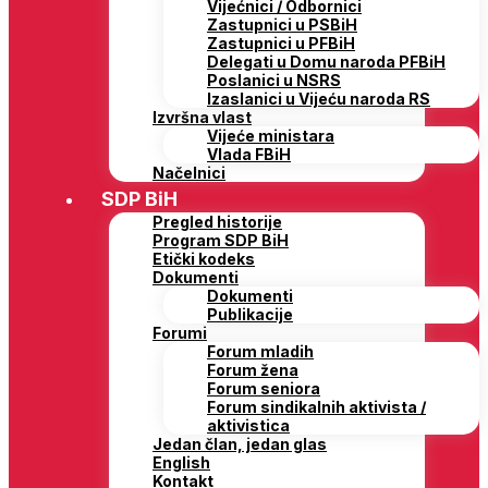
Vijećnici / Odbornici
Zastupnici u PSBiH
Zastupnici u PFBiH
Delegati u Domu naroda PFBiH
Poslanici u NSRS
Izaslanici u Vijeću naroda RS
Izvršna vlast
Vijeće ministara
Vlada FBiH
Načelnici
SDP BiH
Pregled historije
Program SDP BiH
Etički kodeks
Dokumenti
Dokumenti
Publikacije
Forumi
Forum mladih
Forum žena
Forum seniora
Forum sindikalnih aktivista /
aktivistica
Jedan član, jedan glas
English
Kontakt