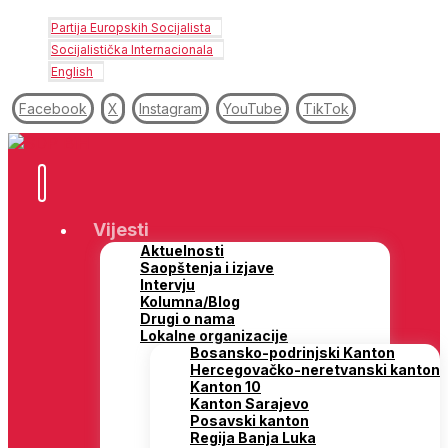
Partija Europskih Socijalista
Socijalistička Internacionala
English
Facebook
X
Instagram
YouTube
TikTok
Vijesti
Aktuelnosti
Saopštenja i izjave
Intervju
Kolumna/Blog
Drugi o nama
Lokalne organizacije
Bosansko-podrinjski Kanton
Hercegovačko-neretvanski kanton
Kanton 10
Kanton Sarajevo
Posavski kanton
Regija Banja Luka