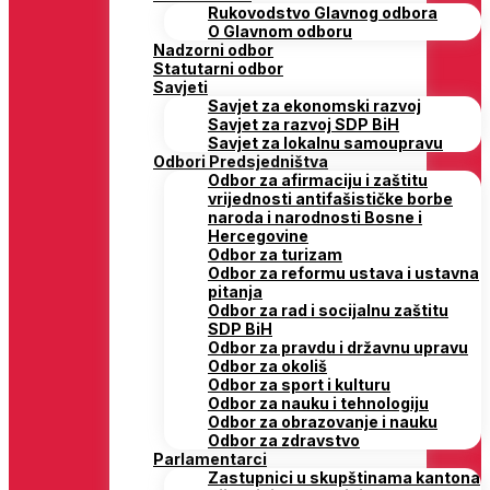
Rukovodstvo Glavnog odbora
O Glavnom odboru
Nadzorni odbor
Statutarni odbor
Savjeti
Savjet za ekonomski razvoj
Savjet za razvoj SDP BiH
Savjet za lokalnu samoupravu
Odbori Predsjedništva
Odbor za afirmaciju i zaštitu
vrijednosti antifašističke borbe
naroda i narodnosti Bosne i
Hercegovine
Odbor za turizam
Odbor za reformu ustava i ustavna
pitanja
Odbor za rad i socijalnu zaštitu
SDP BiH
Odbor za pravdu i državnu upravu
Odbor za okoliš
Odbor za sport i kulturu
Odbor za nauku i tehnologiju
Odbor za obrazovanje i nauku
Odbor za zdravstvo
Parlamentarci
Zastupnici u skupštinama kantona