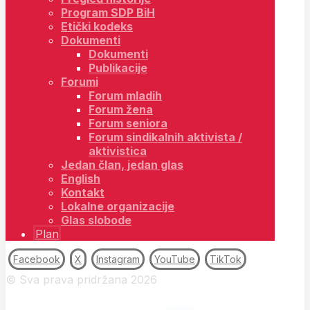
Program SDP BiH
Etički kodeks
Dokumenti
Dokumenti
Publikacije
Forumi
Forum mladih
Forum žena
Forum seniora
Forum sindikalnih aktivista /
aktivistica
Jedan član, jedan glas
English
Kontakt
Lokalne organizacije
Glas slobode
Plan
Facebook
X
Instagram
YouTube
TikTok
© Sva prava pridržana 2026