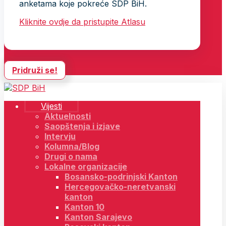
anketama koje pokreće SDP BiH.
Kliknite ovdje da pristupite Atlasu
Pridruži se!
Vijesti
Aktuelnosti
Saopštenja i izjave
Intervju
Kolumna/Blog
Drugi o nama
Lokalne organizacije
Bosansko-podrinjski Kanton
Hercegovačko-neretvanski
kanton
Kanton 10
Kanton Sarajevo