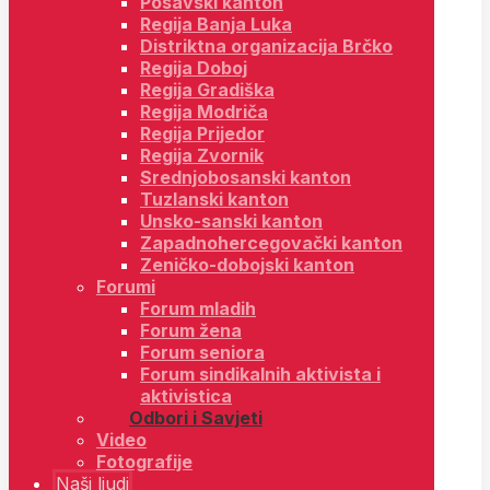
Posavski kanton
Regija Banja Luka
Distriktna organizacija Brčko
Regija Doboj
Regija Gradiška
Regija Modriča
Regija Prijedor
Regija Zvornik
Srednjobosanski kanton
Tuzlanski kanton
Unsko-sanski kanton
Zapadnohercegovački kanton
Zeničko-dobojski kanton
Forumi
Forum mladih
Forum žena
Forum seniora
Forum sindikalnih aktivista i
aktivistica
Odbori i Savjeti
Video
Fotografije
Naši ljudi