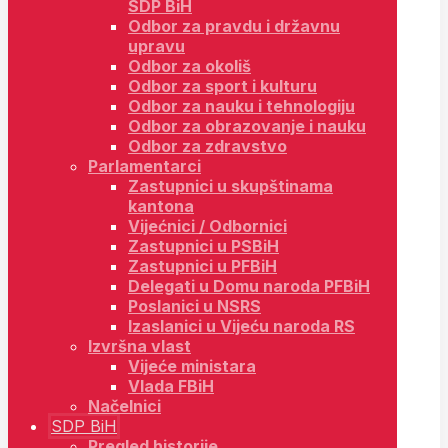
SDP BiH
Odbor za pravdu i državnu
upravu
Odbor za okoliš
Odbor za sport i kulturu
Odbor za nauku i tehnologiju
Odbor za obrazovanje i nauku
Odbor za zdravstvo
Parlamentarci
Zastupnici u skupštinama
kantona
Vijećnici / Odbornici
Zastupnici u PSBiH
Zastupnici u PFBiH
Delegati u Domu naroda PFBiH
Poslanici u NSRS
Izaslanici u Vijeću naroda RS
Izvršna vlast
Vijeće ministara
Vlada FBiH
Načelnici
SDP BiH
Pregled historije