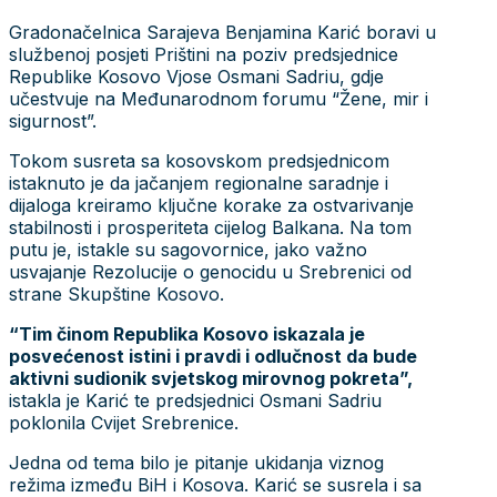
Gradonačelnica Sarajeva Benjamina Karić boravi u
službenoj posjeti Prištini na poziv predsjednice
Republike Kosovo Vjose Osmani Sadriu, gdje
učestvuje na Međunarodnom forumu “Žene, mir i
sigurnost”.
Tokom susreta sa kosovskom predsjednicom
istaknuto je da jačanjem regionalne saradnje i
dijaloga kreiramo ključne korake za ostvarivanje
stabilnosti i prosperiteta cijelog Balkana. Na tom
putu je, istakle su sagovornice, jako važno
usvajanje Rezolucije o genocidu u Srebrenici od
strane Skupštine Kosovo.
“Tim činom Republika Kosovo iskazala je
posvećenost istini i pravdi i odlučnost da bude
aktivni sudionik svjetskog mirovnog pokreta”,
istakla je Karić te predsjednici Osmani Sadriu
poklonila Cvijet Srebrenice.
Jedna od tema bilo je pitanje ukidanja viznog
režima između BiH i Kosova. Karić se susrela i sa