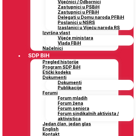
Vijećnici / Odbornici
Zastupnici u PSBiH
Zastupnici u PFBiH
Delegati u Domu naroda PFBiH
Poslanici u NSRS
Izaslanici u Vijeću naroda RS
Izvršna vlast
Vijeće ministara
Vlada FBiH
Načelnici
SDP BiH
Pregled historije
Program SDP BiH
Etički kodeks
Dokumenti
Dokumenti
Publikacije
Forumi
Forum mladih
Forum žena
Forum seniora
Forum sindikalnih aktivista /
aktivistica
Jedan član, jedan glas
English
Kontakt