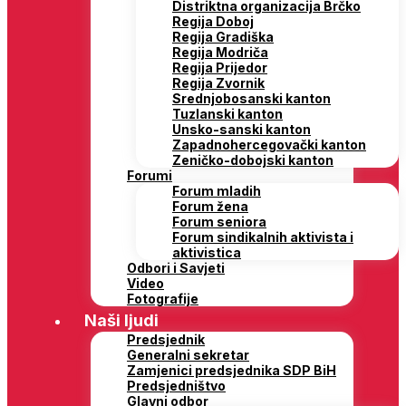
Distriktna organizacija Brčko
Regija Doboj
Regija Gradiška
Regija Modriča
Regija Prijedor
Regija Zvornik
Srednjobosanski kanton
Tuzlanski kanton
Unsko-sanski kanton
Zapadnohercegovački kanton
Zeničko-dobojski kanton
Forumi
Forum mladih
Forum žena
Forum seniora
Forum sindikalnih aktivista i
aktivistica
Odbori i Savjeti
Video
Fotografije
Naši ljudi
Predsjednik
Generalni sekretar
Zamjenici predsjednika SDP BiH
Predsjedništvo
Glavni odbor