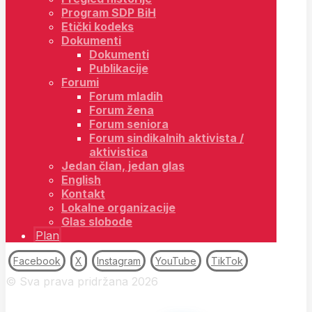
Program SDP BiH
Etički kodeks
Dokumenti
Dokumenti
Publikacije
Forumi
Forum mladih
Forum žena
Forum seniora
Forum sindikalnih aktivista /
aktivistica
Jedan član, jedan glas
English
Kontakt
Lokalne organizacije
Glas slobode
Plan
Facebook
X
Instagram
YouTube
TikTok
© Sva prava pridržana 2026