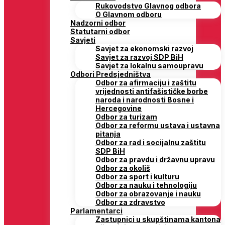
Rukovodstvo Glavnog odbora
O Glavnom odboru
Nadzorni odbor
Statutarni odbor
Savjeti
Savjet za ekonomski razvoj
Savjet za razvoj SDP BiH
Savjet za lokalnu samoupravu
Odbori Predsjedništva
Odbor za afirmaciju i zaštitu
vrijednosti antifašističke borbe
naroda i narodnosti Bosne i
Hercegovine
Odbor za turizam
Odbor za reformu ustava i ustavna
pitanja
Odbor za rad i socijalnu zaštitu
SDP BiH
Odbor za pravdu i državnu upravu
Odbor za okoliš
Odbor za sport i kulturu
Odbor za nauku i tehnologiju
Odbor za obrazovanje i nauku
Odbor za zdravstvo
Parlamentarci
Zastupnici u skupštinama kantona