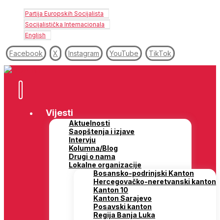
Partija Europskih Socijalista
Socijalistička Internacionala
English
Facebook
X
Instagram
YouTube
TikTok
Vijesti
Aktuelnosti
Saopštenja i izjave
Intervju
Kolumna/Blog
Drugi o nama
Lokalne organizacije
Bosansko-podrinjski Kanton
Hercegovačko-neretvanski kanton
Kanton 10
Kanton Sarajevo
Posavski kanton
Regija Banja Luka