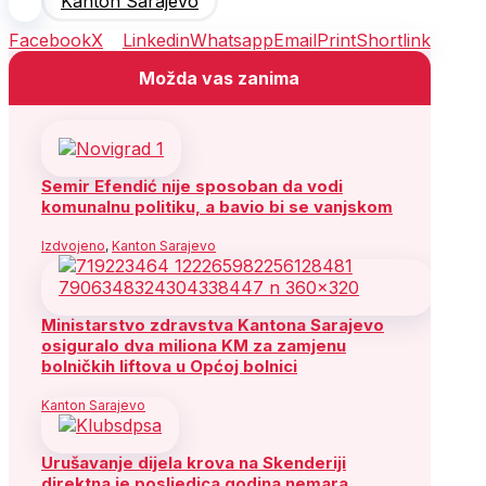
Kanton Sarajevo
Facebook
X
Linkedin
Whatsapp
Email
Print
Shortlink
Možda vas zanima
Semir Efendić nije sposoban da vodi
komunalnu politiku, a bavio bi se vanjskom
Izdvojeno
,
Kanton Sarajevo
Ministarstvo zdravstva Kantona Sarajevo
osiguralo dva miliona KM za zamjenu
bolničkih liftova u Općoj bolnici
Kanton Sarajevo
Urušavanje dijela krova na Skenderiji
direktna je posljedica godina nemara,