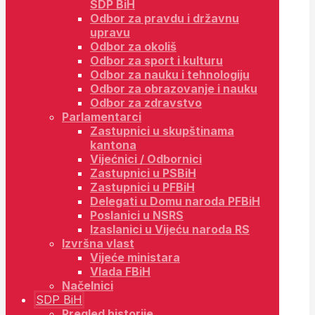
SDP BiH
Odbor za pravdu i državnu
upravu
Odbor za okoliš
Odbor za sport i kulturu
Odbor za nauku i tehnologiju
Odbor za obrazovanje i nauku
Odbor za zdravstvo
Parlamentarci
Zastupnici u skupštinama
kantona
Vijećnici / Odbornici
Zastupnici u PSBiH
Zastupnici u PFBiH
Delegati u Domu naroda PFBiH
Poslanici u NSRS
Izaslanici u Vijeću naroda RS
Izvršna vlast
Vijeće ministara
Vlada FBiH
Načelnici
SDP BiH
Pregled historije