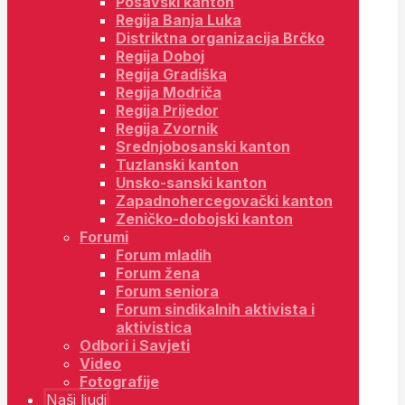
Posavski kanton
Regija Banja Luka
Distriktna organizacija Brčko
Regija Doboj
Regija Gradiška
Regija Modriča
Regija Prijedor
Regija Zvornik
Srednjobosanski kanton
Tuzlanski kanton
Unsko-sanski kanton
Zapadnohercegovački kanton
Zeničko-dobojski kanton
Forumi
Forum mladih
Forum žena
Forum seniora
Forum sindikalnih aktivista i
aktivistica
Odbori i Savjeti
Video
Fotografije
Naši ljudi