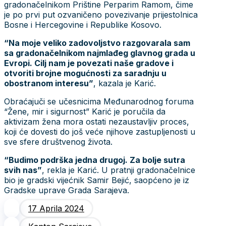
gradonačelnikom Prištine Perparim Ramom, čime
je po prvi put ozvaničeno povezivanje prijestolnica
Bosne i Hercegovine i Republike Kosovo.
“Na moje veliko zadovoljstvo razgovarala sam
sa gradonačelnikom najmlađeg glavnog grada u
Evropi. Cilj nam je povezati naše gradove i
otvoriti brojne mogućnosti za saradnju u
obostranom interesu”
, kazala je Karić.
Obraćajuči se učesnicima Međunarodnog foruma
“Žene, mir i sigurnost” Karić je poručila da
aktivizam žena mora ostati nezaustavljiv proces,
koji će dovesti do još veće njihove zastupljenosti u
sve sfere društvenog života.
“Budimo podrška jedna drugoj. Za bolje sutra
svih nas”
, rekla je Karić. U pratnji gradonačelnice
bio je gradski vijećnik Samir Bejić, saopćeno je iz
Gradske uprave Grada Sarajeva.
17 Aprila 2024