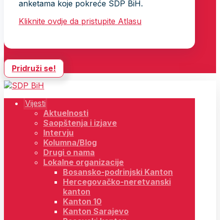
anketama koje pokreće SDP BiH.
Kliknite ovdje da pristupite Atlasu
Pridruži se!
Vijesti
Aktuelnosti
Saopštenja i izjave
Intervju
Kolumna/Blog
Drugi o nama
Lokalne organizacije
Bosansko-podrinjski Kanton
Hercegovačko-neretvanski
kanton
Kanton 10
Kanton Sarajevo