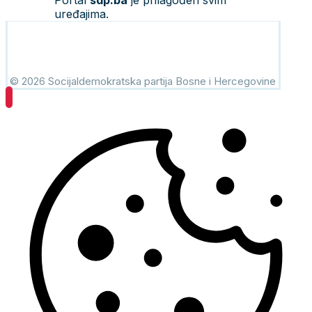
Portal
sdp.ba
je prilagođen svim
uređajima.
© 2026 Socijaldemokratska partija Bosne i Hercegovine