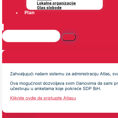
Lokalne organizacije
Glas slobode
Plan
Zahvaljujući našem sistemu za administraciju Atlas, svak
Ova mogućnost dozvoljava svim članovima da sami provj
učestvuju u anketama koje pokreće SDP BiH.
Kliknite ovdje da pristupite Atlasu