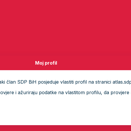
Moj profil
i član SDP BiH posjeduje vlastiti profil na stranici atlas.sd
ere i ažuriraju podatke na vlastitom profilu, da provjere s