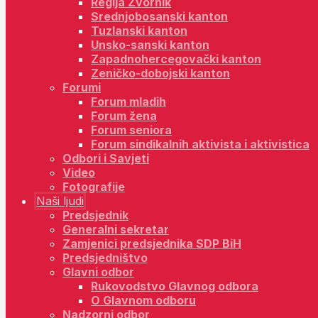
Regija Zvornik
Srednjobosanski kanton
Tuzlanski kanton
Unsko-sanski kanton
Zapadnohercegovački kanton
Zeničko-dobojski kanton
Forumi
Forum mladih
Forum žena
Forum seniora
Forum sindikalnih aktivista i aktivistica
Odbori i Savjeti
Video
Fotografije
Naši ljudi
Predsjednik
Generalni sekretar
Zamjenici predsjednika SDP BiH
Predsjedništvo
Glavni odbor
Rukovodstvo Glavnog odbora
O Glavnom odboru
Nadzorni odbor