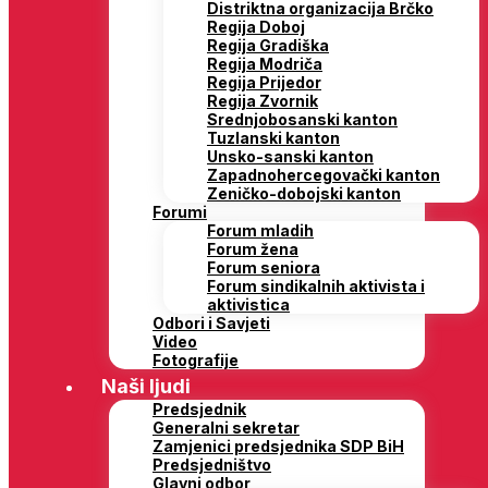
Distriktna organizacija Brčko
Regija Doboj
Regija Gradiška
Regija Modriča
Regija Prijedor
Regija Zvornik
Srednjobosanski kanton
Tuzlanski kanton
Unsko-sanski kanton
Zapadnohercegovački kanton
Zeničko-dobojski kanton
Forumi
Forum mladih
Forum žena
Forum seniora
Forum sindikalnih aktivista i
aktivistica
Odbori i Savjeti
Video
Fotografije
Naši ljudi
Predsjednik
Generalni sekretar
Zamjenici predsjednika SDP BiH
Predsjedništvo
Glavni odbor