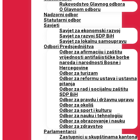
Rukovodstvo Glavnog odbora
O Glavnom odboru
Nadzorni odbor
Statutarni odbor
Savjeti
Savjet za ekonomski razvoj
Savjet za razvoj SDP BiH
Savjet za lokalnu samoupravu
Odbori Predsjedništva
Odbor za afirmaciju i zaštitu
vrijednosti antifašističke borbe
naroda i narodnosti Bosne i
Hercegovine
Odbor za turizam
Odbor za reformu ustava i ustavna
pitanja
Odbor za rad i socijalnu zaštitu
SDP BiH
Odbor za pravdu i državnu upravu
Odbor za okoliš
Odbor za sport i kulturu
Odbor za nauku i tehnologiju
Odbor za obrazovanje i nauku
Odbor za zdravstvo
Parlamentarci
Zastupnici u skupštinama kantona