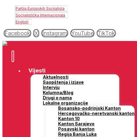
Partija Europskih Socijalista
Socijalistička Internacionala
English
Facebook
X
Instagram
YouTube
TikTok
Vijesti
Aktuelnosti
Saopštenja i izjave
Intervju
Kolumna/Blog
Drugi o nama
Lokalne organizacije
Bosansko-podrinjski Kanton
Hercegovačko-neretvanski kanton
Kanton 10
Kanton Sarajevo
Posavski kanton
Regija Banja Luka