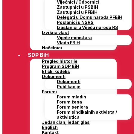
Vijećnici / Odbornici
Zastupnici u PSBiH
Zastupnici u PFBiH
Delegati u Domu naroda PFBiH
Poslanici u NSRS
Izaslanici u Vijeću naroda RS
Izvršna vlast
Vijeće ministara
Vlada FBiH
Načelnici
SDP BiH
Pregled historije
Program SDP BiH
Etički kodeks
Dokumenti
Dokumenti
Publikacije
Forumi
Forum mladih
Forum žena
Forum seniora
Forum sindikalnih aktivista /
aktivistica
Jedan član, jedan glas
English
Kontakt