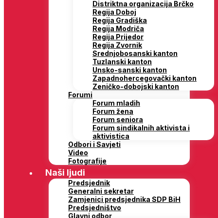
Distriktna organizacija Brčko
Regija Doboj
Regija Gradiška
Regija Modriča
Regija Prijedor
Regija Zvornik
Srednjobosanski kanton
Tuzlanski kanton
Unsko-sanski kanton
Zapadnohercegovački kanton
Zeničko-dobojski kanton
Forumi
Forum mladih
Forum žena
Forum seniora
Forum sindikalnih aktivista i
aktivistica
Odbori i Savjeti
Video
Fotografije
Naši ljudi
Predsjednik
Generalni sekretar
Zamjenici predsjednika SDP BiH
Predsjedništvo
Glavni odbor