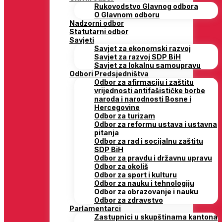
Rukovodstvo Glavnog odbora
O Glavnom odboru
Nadzorni odbor
Statutarni odbor
Savjeti
Savjet za ekonomski razvoj
Savjet za razvoj SDP BiH
Savjet za lokalnu samoupravu
Odbori Predsjedništva
Odbor za afirmaciju i zaštitu
vrijednosti antifašističke borbe
naroda i narodnosti Bosne i
Hercegovine
Odbor za turizam
Odbor za reformu ustava i ustavna
pitanja
Odbor za rad i socijalnu zaštitu
SDP BiH
Odbor za pravdu i državnu upravu
Odbor za okoliš
Odbor za sport i kulturu
Odbor za nauku i tehnologiju
Odbor za obrazovanje i nauku
Odbor za zdravstvo
Parlamentarci
Zastupnici u skupštinama kantona