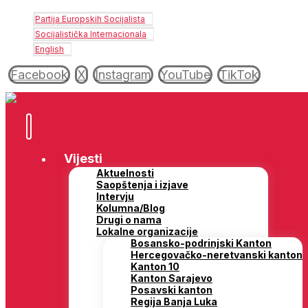
Partija Europskih Socijalista
Socijalistička Internacionala
English
Facebook
X
Instagram
YouTube
TikTok
Vijesti
Aktuelnosti
Saopštenja i izjave
Intervju
Kolumna/Blog
Drugi o nama
Lokalne organizacije
Bosansko-podrinjski Kanton
Hercegovačko-neretvanski kanton
Kanton 10
Kanton Sarajevo
Posavski kanton
Regija Banja Luka