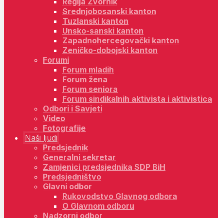
Regija Zvornik
Srednjobosanski kanton
Tuzlanski kanton
Unsko-sanski kanton
Zapadnohercegovački kanton
Zeničko-dobojski kanton
Forumi
Forum mladih
Forum žena
Forum seniora
Forum sindikalnih aktivista i aktivistica
Odbori i Savjeti
Video
Fotografije
Naši ljudi
Predsjednik
Generalni sekretar
Zamjenici predsjednika SDP BiH
Predsjedništvo
Glavni odbor
Rukovodstvo Glavnog odbora
O Glavnom odboru
Nadzorni odbor