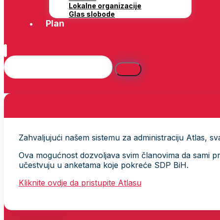
Lokalne organizacije
Glas slobode
Plan
Zahvaljujući našem sistemu za administraciju Atlas, svak
Ova mogućnost dozvoljava svim članovima da sami provj
učestvuju u anketama koje pokreće SDP BiH.
Kliknite ovdje da pristupite Atlasu