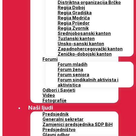
Distriktna organizacija Brčko
Regija Doboj
Regija Gradiška
Regija Modriča
Regija Prijedor
Regija Zvornik
Srednjobosanski kanton
Tuzlanski kanton
Unsko-sanski kanton
Zapadnohercegovački kanton
Zeničko-dobojski kanton
Forumi
Forum mladih
Forum žena
Forum seniora
Forum sindikalnih aktivista i
aktivistica
Odbori i Savjeti
Video
Fotografije
Naši ljudi
Predsjednik
Generalni sekretar
Zamjenici predsjednika SDP BiH
Predsjedništvo
Glavni odbor