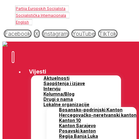
Partija Europskih Socijalista
Socijalistička Internacionala
English
Facebook
X
Instagram
YouTube
TikTok
Vijesti
Aktuelnosti
Saopštenja i izjave
Intervju
Kolumna/Blog
Drugi o nama
Lokalne organizacije
Bosansko-podrinjski Kanton
Hercegovačko-neretvanski kanton
Kanton 10
Kanton Sarajevo
Posavski kanton
Regija Banja Luka