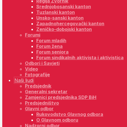
Regija Zvornik
Srednjobosanski kanton
Tuzlanski kanton
Unsko-sanski kanton
Zapadnohercegovački kanton
Zeničko-dobojski kanton
Forumi
Forum mladih
Forum žena
Forum seniora
Forum sindikalnih aktivista i aktivistica
Odbori i Savjeti
Video
Fotografije
Naši ljudi
Predsjednik
Generalni sekretar
Zamjenici predsjednika SDP BiH
Predsjedništvo
Glavni odbor
Rukovodstvo Glavnog odbora
O Glavnom odboru
Nadzorni odbor