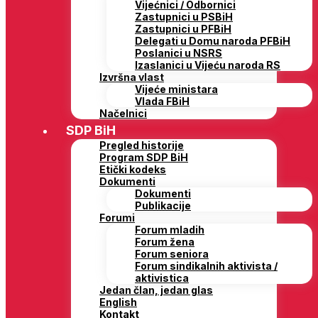
Vijećnici / Odbornici
Zastupnici u PSBiH
Zastupnici u PFBiH
Delegati u Domu naroda PFBiH
Poslanici u NSRS
Izaslanici u Vijeću naroda RS
Izvršna vlast
Vijeće ministara
Vlada FBiH
Načelnici
SDP BiH
Pregled historije
Program SDP BiH
Etički kodeks
Dokumenti
Dokumenti
Publikacije
Forumi
Forum mladih
Forum žena
Forum seniora
Forum sindikalnih aktivista /
aktivistica
Jedan član, jedan glas
English
Kontakt