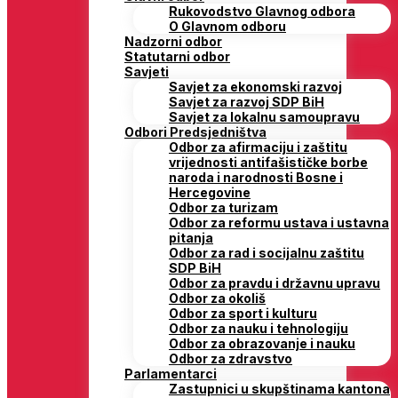
Rukovodstvo Glavnog odbora
O Glavnom odboru
Nadzorni odbor
Statutarni odbor
Savjeti
Savjet za ekonomski razvoj
Savjet za razvoj SDP BiH
Savjet za lokalnu samoupravu
Odbori Predsjedništva
Odbor za afirmaciju i zaštitu
vrijednosti antifašističke borbe
naroda i narodnosti Bosne i
Hercegovine
Odbor za turizam
Odbor za reformu ustava i ustavna
pitanja
Odbor za rad i socijalnu zaštitu
SDP BiH
Odbor za pravdu i državnu upravu
Odbor za okoliš
Odbor za sport i kulturu
Odbor za nauku i tehnologiju
Odbor za obrazovanje i nauku
Odbor za zdravstvo
Parlamentarci
Zastupnici u skupštinama kantona