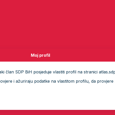
Moj profil
i član SDP BiH posjeduje vlastiti profil na stranici atlas.sd
ere i ažuriraju podatke na vlastitom profilu, da provjere s