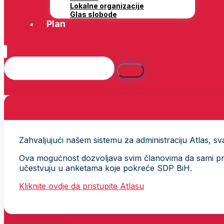
Lokalne organizacije
Glas slobode
Plan
Zahvaljujući našem sistemu za administraciju Atlas, svak
Ova mogućnost dozvoljava svim članovima da sami provj
učestvuju u anketama koje pokreće SDP BiH.
Kliknite ovdje da pristupite Atlasu