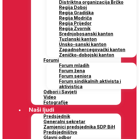
Distriktna organizacija Brčko
Regija Doboj
Regija Gradiška
Regija Modriča
Regija Prijedor
Regija Zvornik
Srednjobosanski kanton
Tuzlanski kanton
Unsko-sanski kanton
Zapadnohercegovački kanton
Zeničko-dobojski kanton
Forumi
Forum mladih
Forum žena
Forum seniora
Forum sindikalnih aktivista i
aktivistica
Odbori i Savjeti
Video
Fotografije
Naši ljudi
Predsjednik
Generalni sekretar
Zamjenici predsjednika SDP BiH
Predsjedništvo
Glavni odbor