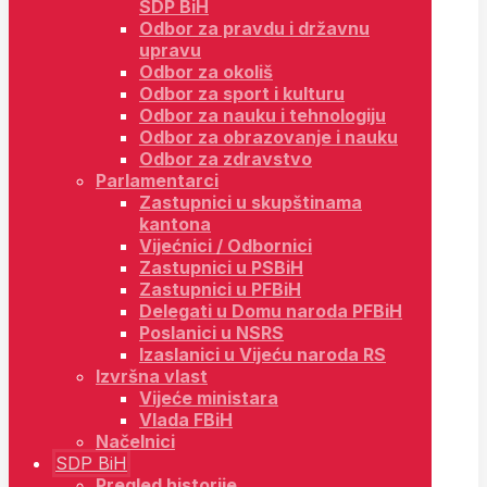
SDP BiH
Odbor za pravdu i državnu
upravu
Odbor za okoliš
Odbor za sport i kulturu
Odbor za nauku i tehnologiju
Odbor za obrazovanje i nauku
Odbor za zdravstvo
Parlamentarci
Zastupnici u skupštinama
kantona
Vijećnici / Odbornici
Zastupnici u PSBiH
Zastupnici u PFBiH
Delegati u Domu naroda PFBiH
Poslanici u NSRS
Izaslanici u Vijeću naroda RS
Izvršna vlast
Vijeće ministara
Vlada FBiH
Načelnici
SDP BiH
Pregled historije