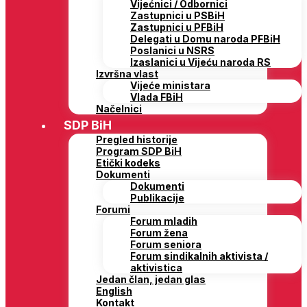
Vijećnici / Odbornici
Zastupnici u PSBiH
Zastupnici u PFBiH
Delegati u Domu naroda PFBiH
Poslanici u NSRS
Izaslanici u Vijeću naroda RS
Izvršna vlast
Vijeće ministara
Vlada FBiH
Načelnici
SDP BiH
Pregled historije
Program SDP BiH
Etički kodeks
Dokumenti
Dokumenti
Publikacije
Forumi
Forum mladih
Forum žena
Forum seniora
Forum sindikalnih aktivista /
aktivistica
Jedan član, jedan glas
English
Kontakt