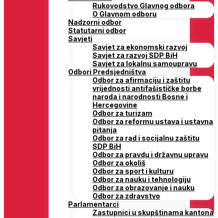
Rukovodstvo Glavnog odbora
O Glavnom odboru
Nadzorni odbor
Statutarni odbor
Savjeti
Savjet za ekonomski razvoj
Savjet za razvoj SDP BiH
Savjet za lokalnu samoupravu
Odbori Predsjedništva
Odbor za afirmaciju i zaštitu
vrijednosti antifašističke borbe
naroda i narodnosti Bosne i
Hercegovine
Odbor za turizam
Odbor za reformu ustava i ustavna
pitanja
Odbor za rad i socijalnu zaštitu
SDP BiH
Odbor za pravdu i državnu upravu
Odbor za okoliš
Odbor za sport i kulturu
Odbor za nauku i tehnologiju
Odbor za obrazovanje i nauku
Odbor za zdravstvo
Parlamentarci
Zastupnici u skupštinama kantona