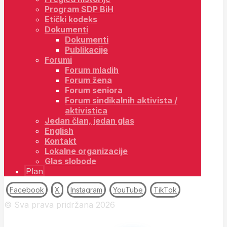
Program SDP BiH
Etički kodeks
Dokumenti
Dokumenti
Publikacije
Forumi
Forum mladih
Forum žena
Forum seniora
Forum sindikalnih aktivista /
aktivistica
Jedan član, jedan glas
English
Kontakt
Lokalne organizacije
Glas slobode
Plan
Facebook
X
Instagram
YouTube
TikTok
© Sva prava pridržana 2026