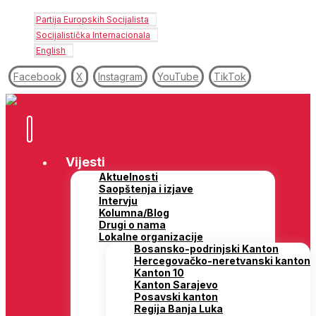
Partija Europskih Socijalista
Socijalistička Internacionala
English
Facebook
X
Instagram
YouTube
TikTok
Vijesti
Aktuelnosti
Saopštenja i izjave
Intervju
Kolumna/Blog
Drugi o nama
Lokalne organizacije
Bosansko-podrinjski Kanton
Hercegovačko-neretvanski kanton
Kanton 10
Kanton Sarajevo
Posavski kanton
Regija Banja Luka