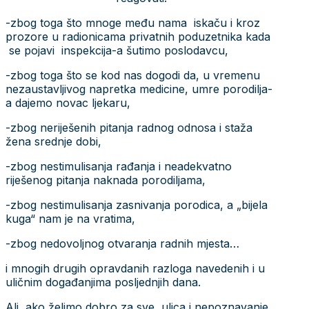
-zbog toga što mnoge među nama iskaču i kroz
prozore u radionicama privatnih poduzetnika kada
se pojavi inspekcija-a šutimo poslodavcu,
-zbog toga što se kod nas dogodi da, u vremenu
nezaustavljivog napretka medicine, umre porodilja-
a dajemo novac ljekaru,
-zbog neriješenih pitanja radnog odnosa i staža
žena srednje dobi,
-zbog nestimulisanja rađanja i neadekvatno
riješenog pitanja naknada porodiljama,
-zbog nestimulisanja zasnivanja porodica, a „bijela
kuga“ nam je na vratima,
-zbog nedovoljnog otvaranja radnih mjesta…
i mnogih drugih opravdanih razloga navedenih i u
uličnim događanjima posljednjih dana.
Ali, ako želimo dobro za sve, ulica i nepoznavanje