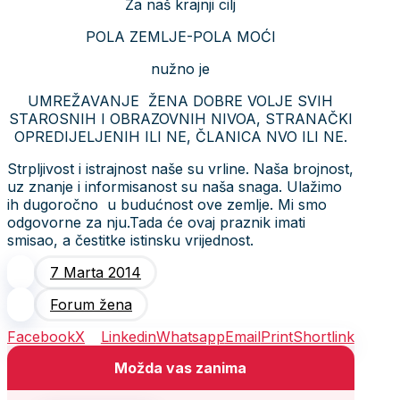
Za naš krajnji cilj
POLA ZEMLJE-POLA MOĆI
nužno je
UMREŽAVANJE ŽENA DOBRE VOLJE SVIH
STAROSNIH I OBRAZOVNIH NIVOA, STRANAČKI
OPREDIJELJENIH ILI NE, ČLANICA NVO ILI NE.
Strpljivost i istrajnost naše su vrline. Naša brojnost,
uz znanje i informisanost su naša snaga. Ulažimo
ih dugoročno u budućnost ove zemlje. Mi smo
odgovorne za nju.Tada će ovaj praznik imati
smisao, a čestitke istinsku vrijednost.
7 Marta 2014
Forum žena
Facebook
X
Linkedin
Whatsapp
Email
Print
Shortlink
Možda vas zanima