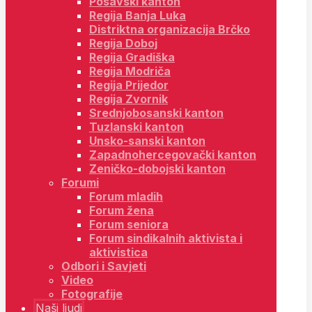
Posavski kanton
Regija Banja Luka
Distriktna organizacija Brčko
Regija Doboj
Regija Gradiška
Regija Modriča
Regija Prijedor
Regija Zvornik
Srednjobosanski kanton
Tuzlanski kanton
Unsko-sanski kanton
Zapadnohercegovački kanton
Zeničko-dobojski kanton
Forumi
Forum mladih
Forum žena
Forum seniora
Forum sindikalnih aktivista i
aktivistica
Odbori i Savjeti
Video
Fotografije
Naši ljudi