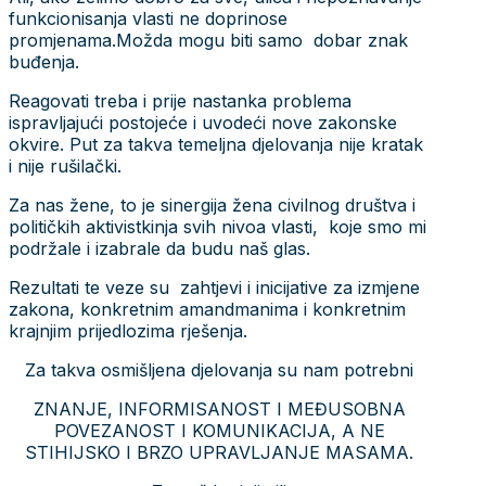
funkcionisanja vlasti ne doprinose
promjenama.Možda mogu biti samo dobar znak
buđenja.
Reagovati treba i prije nastanka problema
ispravljajući postojeće i uvodeći nove zakonske
okvire. Put za takva temeljna djelovanja nije kratak
i nije rušilački.
Za nas žene, to je sinergija žena civilnog društva i
političkih aktivistkinja svih nivoa vlasti, koje smo mi
podržale i izabrale da budu naš glas.
Rezultati te veze su zahtjevi i inicijative za izmjene
zakona, konkretnim amandmanima i konkretnim
krajnjim prijedlozima rješenja.
Za takva osmišljena djelovanja su nam potrebni
ZNANJE, INFORMISANOST I MEĐUSOBNA
POVEZANOST I KOMUNIKACIJA, A NE
STIHIJSKO I BRZO UPRAVLJANJE MASAMA.