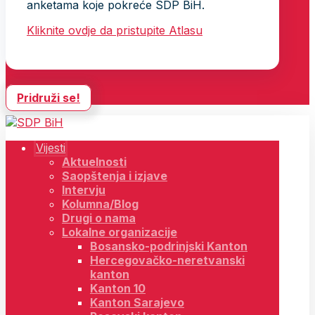
anketama koje pokreće SDP BiH.
Kliknite ovdje da pristupite Atlasu
Pridruži se!
Vijesti
Aktuelnosti
Saopštenja i izjave
Intervju
Kolumna/Blog
Drugi o nama
Lokalne organizacije
Bosansko-podrinjski Kanton
Hercegovačko-neretvanski
kanton
Kanton 10
Kanton Sarajevo