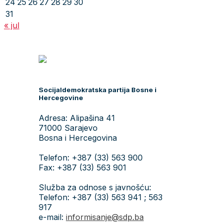
24
25
26
27
28
29
30
31
« jul
Socijaldemokratska partija Bosne i
Hercegovine
Adresa: Alipašina 41
71000 Sarajevo
Bosna i Hercegovina
Telefon: +387 (33) 563 900
Fax: +387 (33) 563 901
Služba za odnose s javnošću:
Telefon: +387 (33) 563 941 ; 563
917
e-mail:
informisanje@sdp.ba