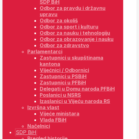
SDP BiH
Odbor za pravdu i državnu
upravu
Odbor za okoliš
Odbor za sport i kulturu
Odbor za nauku i tehnologiju
Odbor za obrazovanje i nauku
Odbor za zdravstvo
Parlamentarci
Zastupnici u skupštinama
kantona
Vijećnici / Odbornici
Zastupnici u PSBiH
Zastupnici u PFBiH
Delegati u Domu naroda PFBiH
Poslanici u NSRS
Izaslanici u Vijeću naroda RS
Izvršna vlast
Vijeće ministara
Vlada FBiH
Načelnici
SDP BiH
Pregled historije