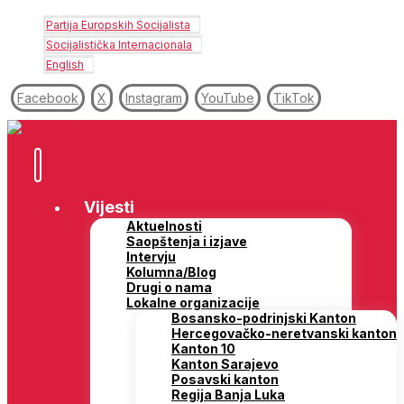
Partija Europskih Socijalista
Socijalistička Internacionala
English
Facebook
X
Instagram
YouTube
TikTok
Vijesti
Aktuelnosti
Saopštenja i izjave
Intervju
Kolumna/Blog
Drugi o nama
Lokalne organizacije
Bosansko-podrinjski Kanton
Hercegovačko-neretvanski kanton
Kanton 10
Kanton Sarajevo
Posavski kanton
Regija Banja Luka