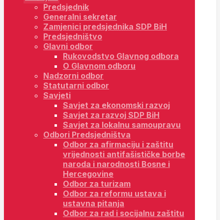
Predsjednik
Generalni sekretar
Zamjenici predsjednika SDP BiH
Predsjedništvo
Glavni odbor
Rukovodstvo Glavnog odbora
O Glavnom odboru
Nadzorni odbor
Statutarni odbor
Savjeti
Savjet za ekonomski razvoj
Savjet za razvoj SDP BiH
Savjet za lokalnu samoupravu
Odbori Predsjedništva
Odbor za afirmaciju i zaštitu
vrijednosti antifašističke borbe
naroda i narodnosti Bosne i
Hercegovine
Odbor za turizam
Odbor za reformu ustava i
ustavna pitanja
Odbor za rad i socijalnu zaštitu