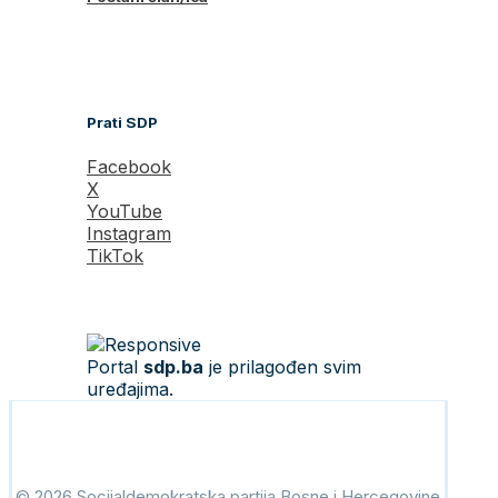
Prati SDP
Facebook
X
YouTube
Instagram
TikTok
Portal
sdp.ba
je prilagođen svim
uređajima.
© 2026 Socijaldemokratska partija Bosne i Hercegovine