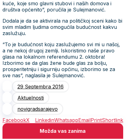
kuće, koje smo glavni stubovi i naših domova i
društva općenito”, poručila je Sulejmanović.
Dodala je da se aktivirala na političkoj sceni kako bi
svim mladim ljudima omogućila budućnost kakvu
zaslužuju.
“To je budućnost koju zaslužujemo svi mi u našoj,
a ne nekoj drugoj zemlji. Iskoristimo naše pravo
glasa na lokalnom referendumu 2. oktobra!
Izborimo se da glas žene bude glas za bolju,
prosperitetniju i sigurniju općinu, izborimo se za
sve nas”, naglasila je Sulejmanović.
29 Septembra 2016
Aktuelnosti
novigradsarajevo
Facebook
X
Linkedin
Whatsapp
Email
Print
Shortlink
Možda vas zanima