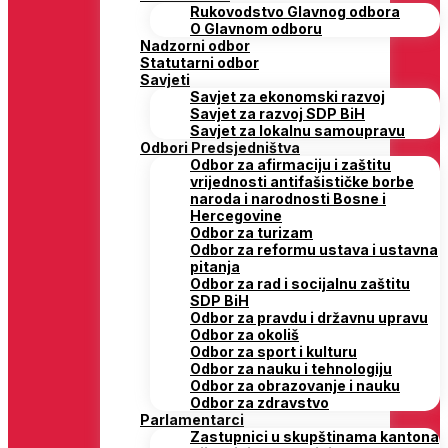
Rukovodstvo Glavnog odbora
O Glavnom odboru
Nadzorni odbor
Statutarni odbor
Savjeti
Savjet za ekonomski razvoj
Savjet za razvoj SDP BiH
Savjet za lokalnu samoupravu
Odbori Predsjedništva
Odbor za afirmaciju i zaštitu
vrijednosti antifašističke borbe
naroda i narodnosti Bosne i
Hercegovine
Odbor za turizam
Odbor za reformu ustava i ustavna
pitanja
Odbor za rad i socijalnu zaštitu
SDP BiH
Odbor za pravdu i državnu upravu
Odbor za okoliš
Odbor za sport i kulturu
Odbor za nauku i tehnologiju
Odbor za obrazovanje i nauku
Odbor za zdravstvo
Parlamentarci
Zastupnici u skupštinama kantona