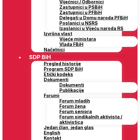
Vijećnici / Odbornici
Zastupnici u PSBiH
Zastupnici u PFBiH
Delegati u Domu naroda PFBiH
Poslanici u NSRS
Izaslanici u Vijeću naroda RS
Izvršna vlast
Vijeće ministara
Vlada FBiH
Načelnici
SDP BiH
Pregled historije
Program SDP BiH
Etički kodeks
Dokumenti
Dokumenti
Publikacije
Forumi
Forum mladih
Forum žena
Forum seniora
Forum sindikalnih aktivista /
aktivistica
Jedan član, jedan glas
English
Kontakt