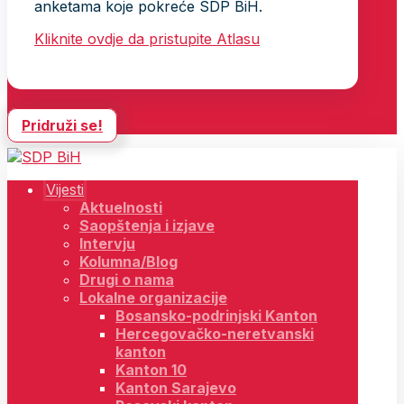
anketama koje pokreće SDP BiH.
Kliknite ovdje da pristupite Atlasu
Pridruži se!
Vijesti
Aktuelnosti
Saopštenja i izjave
Intervju
Kolumna/Blog
Drugi o nama
Lokalne organizacije
Bosansko-podrinjski Kanton
Hercegovačko-neretvanski
kanton
Kanton 10
Kanton Sarajevo