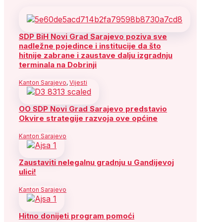
SDP BiH Novi Grad Sarajevo poziva sve
nadležne pojedince i institucije da što
hitnije zabrane i zaustave dalju izgradnju
terminala na Dobrinji
Kanton Sarajevo
,
Vijesti
OO SDP Novi Grad Sarajevo predstavio
Okvire strategije razvoja ove općine
Kanton Sarajevo
Zaustaviti nelegalnu gradnju u Gandijevoj
ulici!
Kanton Sarajevo
Hitno donijeti program pomoći