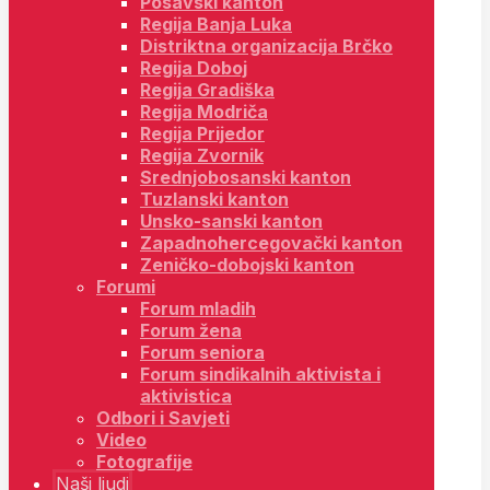
Posavski kanton
Regija Banja Luka
Distriktna organizacija Brčko
Regija Doboj
Regija Gradiška
Regija Modriča
Regija Prijedor
Regija Zvornik
Srednjobosanski kanton
Tuzlanski kanton
Unsko-sanski kanton
Zapadnohercegovački kanton
Zeničko-dobojski kanton
Forumi
Forum mladih
Forum žena
Forum seniora
Forum sindikalnih aktivista i
aktivistica
Odbori i Savjeti
Video
Fotografije
Naši ljudi