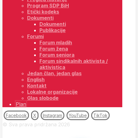
Program SDP BiH
Etički kodeks
Dokumenti
Dokumenti
Publikacije
Forumi
Forum mladih
Forum žena
Forum seniora
Forum sindikalnih aktivista /
aktivistica
Jedan član, jedan glas
English
Kontakt
Lokalne organizacije
Glas slobode
Plan
Facebook
X
Instagram
YouTube
TikTok
© Sva prava pridržana 2026