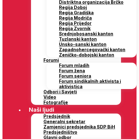
Distriktna organizacija Brčko
Regija Doboj
Regija Gradiška
Regija Modriča
Regija Prijedor
Regija Zvornik
Srednjobosanski kanton
Tuzlanski kanton
Unsko-sanski kanton
Zapadnohercegovački kanton
Zeničko-dobojski kanton
Forumi
Forum mladih
Forum žena
Forum seniora
Forum sindikalnih aktivista i
aktivistica
Odbori i Savjeti
Video
Fotografije
Naši ljudi
Predsjednik
Generalni sekretar
Zamjenici predsjednika SDP BiH
Predsjedništvo
Glavni odbor