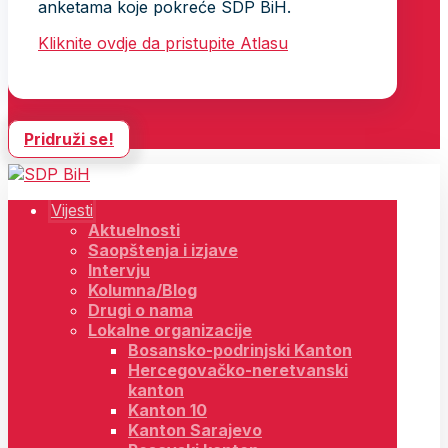
anketama koje pokreće SDP BiH.
Kliknite ovdje da pristupite Atlasu
Pridruži se!
Vijesti
Aktuelnosti
Saopštenja i izjave
Intervju
Kolumna/Blog
Drugi o nama
Lokalne organizacije
Bosansko-podrinjski Kanton
Hercegovačko-neretvanski
kanton
Kanton 10
Kanton Sarajevo