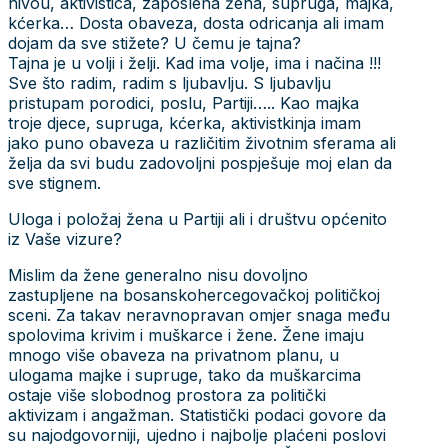
nivou, aktivistica, zaposlena žena, supruga, majka,
kćerka… Dosta obaveza, dosta odricanja ali imam
dojam da sve stižete? U čemu je tajna?
Tajna je u volji i želji. Kad ima volje, ima i načina !!!
Sve što radim, radim s ljubavlju. S ljubavlju
pristupam porodici, poslu, Partiji….. Kao majka
troje djece, supruga, kćerka, aktivistkinja imam
jako puno obaveza u različitim životnim sferama ali
želja da svi budu zadovoljni pospješuje moj elan da
sve stignem.
Uloga i položaj žena u Partiji ali i društvu općenito
iz Vaše vizure?
Mislim da žene generalno nisu dovoljno
zastupljene na bosanskohercegovačkoj političkoj
sceni. Za takav neravnopravan omjer snaga među
spolovima krivim i muškarce i žene. Žene imaju
mnogo više obaveza na privatnom planu, u
ulogama majke i supruge, tako da muškarcima
ostaje više slobodnog prostora za politički
aktivizam i angažman. Statistički podaci govore da
su najodgovorniji, ujedno i najbolje plaćeni poslovi