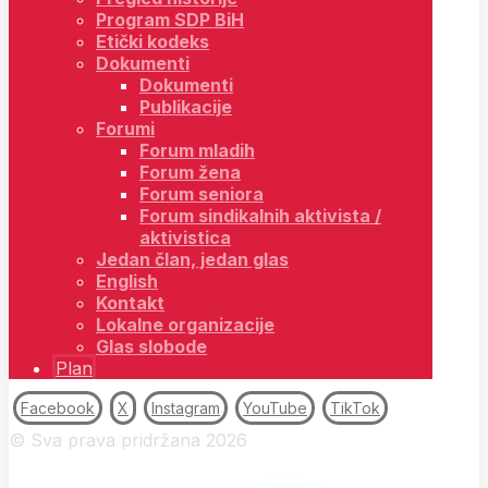
Program SDP BiH
Etički kodeks
Dokumenti
Dokumenti
Publikacije
Forumi
Forum mladih
Forum žena
Forum seniora
Forum sindikalnih aktivista /
aktivistica
Jedan član, jedan glas
English
Kontakt
Lokalne organizacije
Glas slobode
Plan
Facebook
X
Instagram
YouTube
TikTok
© Sva prava pridržana 2026