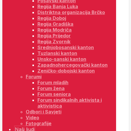
Posavski kanton
Regija Banja Luka
Distriktna organizacija Brčko
Regija Doboj
Regija Gradiška
Regija Modriča
Regija Prijedor
Regija Zvornik
Srednjobosanski kanton
Tuzlanski kanton
Unsko-sanski kanton
Zapadnohercegovački kanton
Zeničko-dobojski kanton
Forumi
Forum mladih
Forum žena
Forum seniora
Forum sindikalnih aktivista i
aktivistica
Odbori i Savjeti
Video
Fotografije
Naši ljudi