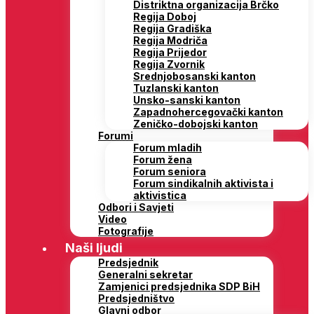
Distriktna organizacija Brčko
Regija Doboj
Regija Gradiška
Regija Modriča
Regija Prijedor
Regija Zvornik
Srednjobosanski kanton
Tuzlanski kanton
Unsko-sanski kanton
Zapadnohercegovački kanton
Zeničko-dobojski kanton
Forumi
Forum mladih
Forum žena
Forum seniora
Forum sindikalnih aktivista i
aktivistica
Odbori i Savjeti
Video
Fotografije
Naši ljudi
Predsjednik
Generalni sekretar
Zamjenici predsjednika SDP BiH
Predsjedništvo
Glavni odbor