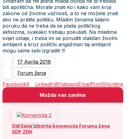
Smatram da niti jedna mlada osoba ne bi trebala
biti apolitična. Morate znati ko i kako vam kroji
zakone od životne važnosti, a to ne možete znati
ako ne pratite politiku. Mladim ženama šaljem
poruku da ne treba da se plaše političkog
aktivizma, svakako trebaju pokušati. Na mladima
svijet ostaje, i treba im se ponuditi stabilan životni
ambijent a kroz politčki angažman taj ambijent
mogu same sebi izgraditi !!!
17 Aprila 2018
Forum žena
Facebook
X
Linkedin
Whatsapp
Email
Print
Shortlink
Možda vas zanima
Održana Izborna konvencija Foruma žena
SDP ZDK