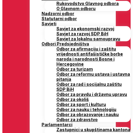
Rukovodstvo Glavnog odbora
O Glavnom odboru
Nadzorni odbor
Statutarni odbor
Savjeti
Savjet za ekonomski razvoj
Savjet za razvoj SDP BiH
Savjet za lokalnu samoupravu
Odbori Predsjedništva
Odbor za afirmaciju i zaštitu
vrijednosti antifašističke borbe
naroda i narodnosti Bosne i
Hercegovine
Odbor za turizam
Odbor za reformu ustava i ustavna
pitanja
Odbor za rad i socijalnu zaštitu
SDP BiH
Odbor za pravdu i državnu upravu
Odbor za okoliš
Odbor za sport i kulturu
Odbor za nauku i tehnologiju
Odbor za obrazovanje i nauku
Odbor za zdravstvo
Parlamentarci
Zastupnici u skupštinama kantona