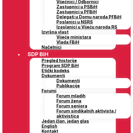
Vijećnici / Odbornici
Zastupnici u PSBiH
Zastupnici u PFBiH
Delegati u Domu naroda PFBiH
Poslanici u NSRS
Izaslanici u Vijeću naroda RS
Izvršna vlast
Vijeće ministara
Vlada FBiH
Načelnici
SDP BiH
Pregled historije
Program SDP BiH
Etički kodeks
Dokumenti
Dokumenti
Publikacije
Forumi
Forum mladih
Forum žena
Forum seniora
Forum sindikalnih aktivista /
aktivistica
Jedan član, jedan glas
English
Kontakt