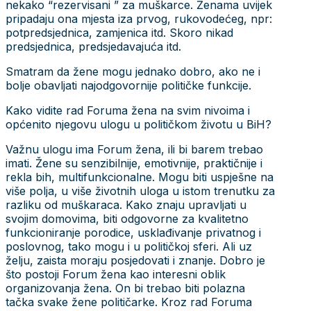
nekako “rezervisani ” za muškarce. Ženama uvijek
pripadaju ona mjesta iza prvog, rukovodećeg, npr:
potpredsjednica, zamjenica itd. Skoro nikad
predsjednica, predsjedavajuća itd.
Smatram da žene mogu jednako dobro, ako ne i
bolje obavljati najodgovornije političke funkcije.
Kako vidite rad Foruma žena na svim nivoima i
općenito njegovu ulogu u političkom životu u BiH?
Važnu ulogu ima Forum žena, ili bi barem trebao
imati. Žene su senzibilnije, emotivnije, praktičnije i
rekla bih, multifunkcionalne. Mogu biti uspješne na
više polja, u više životnih uloga u istom trenutku za
razliku od muškaraca. Kako znaju upravljati u
svojim domovima, biti odgovorne za kvalitetno
funkcioniranje porodice, usklađivanje privatnog i
poslovnog, tako mogu i u političkoj sferi. Ali uz
želju, zaista moraju posjedovati i znanje. Dobro je
što postoji Forum žena kao interesni oblik
organizovanja žena. On bi trebao biti polazna
tačka svake žene političarke. Kroz rad Foruma