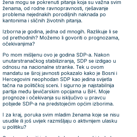
žena mogu se pokrenuti pitanja koja su važna svim
ženama, od rodne ravnopravnosti, rješavanje
problema nejednakih porodiljnih naknada po
kantonima i sličnih životnih pitanja.
Izborna je godina, jedna od mnogih. Razlikuje li se
od prethodnih? Možemo li govoriti o prognozama,
očekivanjima?
Po mom mišljenu ovo je godina SDP-a. Nakon
unutarstranačkog stabiliziranja, SDP se izdigao u
odnosu na nacionalne stranke. Tek u ovom
mandatu se široj javnosti pokazalo kako je Bosni i
Hercegovini neophodan SDP kao jedina svijetla
tačna na političkoj sceni. I sigurno je najstabilnija
partija među ljevičarskim opcijama u BiH. Moje
prognoze i očekivanja su isključivo u pravcu
pobjede SDP-a na predstojećim općim izborima.
I za kraj, poruka svim mladim ženama koje se nisu
usudile ili još uvijek razmišljaju o aktivnijem ulasku
u politiku?