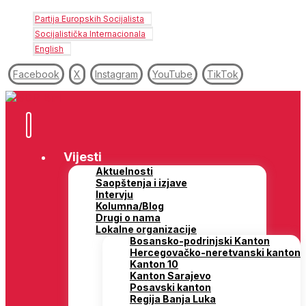
Partija Europskih Socijalista
Socijalistička Internacionala
English
Facebook
X
Instagram
YouTube
TikTok
Vijesti
Aktuelnosti
Saopštenja i izjave
Intervju
Kolumna/Blog
Drugi o nama
Lokalne organizacije
Bosansko-podrinjski Kanton
Hercegovačko-neretvanski kanton
Kanton 10
Kanton Sarajevo
Posavski kanton
Regija Banja Luka