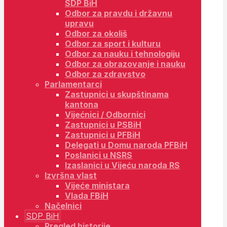
SDP BiH
Odbor za pravdu i državnu
upravu
Odbor za okoliš
Odbor za sport i kulturu
Odbor za nauku i tehnologiju
Odbor za obrazovanje i nauku
Odbor za zdravstvo
Parlamentarci
Zastupnici u skupštinama
kantona
Vijećnici / Odbornici
Zastupnici u PSBiH
Zastupnici u PFBiH
Delegati u Domu naroda PFBiH
Poslanici u NSRS
Izaslanici u Vijeću naroda RS
Izvršna vlast
Vijeće ministara
Vlada FBiH
Načelnici
SDP BiH
Pregled historije