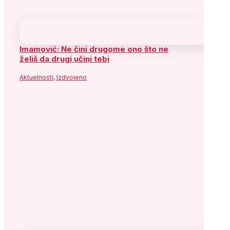
Imamović: Ne čini drugome ono što ne
želiš da drugi učini tebi
Aktuelnosti
,
Izdvojeno