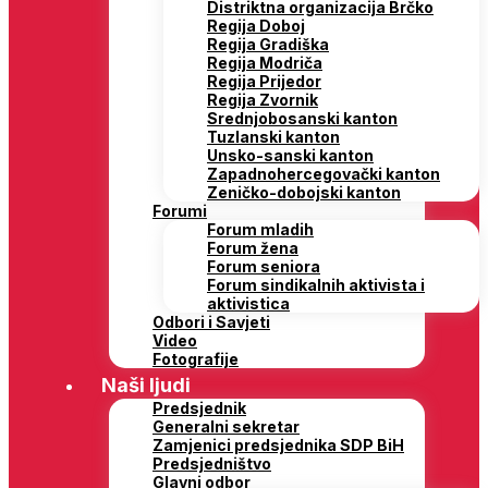
Distriktna organizacija Brčko
Regija Doboj
Regija Gradiška
Regija Modriča
Regija Prijedor
Regija Zvornik
Srednjobosanski kanton
Tuzlanski kanton
Unsko-sanski kanton
Zapadnohercegovački kanton
Zeničko-dobojski kanton
Forumi
Forum mladih
Forum žena
Forum seniora
Forum sindikalnih aktivista i
aktivistica
Odbori i Savjeti
Video
Fotografije
Naši ljudi
Predsjednik
Generalni sekretar
Zamjenici predsjednika SDP BiH
Predsjedništvo
Glavni odbor