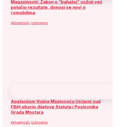
Magazinović: Zakon o “bahatoj” vožnji već
polučio rezultate, donosi se novi o
romobilima
Aktuelnosti
,
Izdvojeno
Apelacijom Vojina Mijatovoća Ustavni sud
FBiH oborio dijelove Statuta i Poslovnika
Grada Mostara
Aktuelnosti
,
Izdvojeno