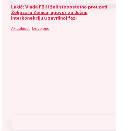
Lakić: Vlada FBiH želi stopostotno preuzeti
Željezaru Zenica; ugovor za Južnu
interkonekciju u završnoj fazi
Aktuelnosti
,
Izdvojeno