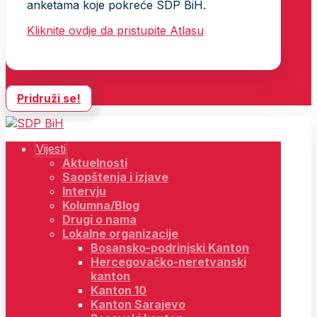
anketama koje pokreće SDP BiH.
Kliknite ovdje da pristupite Atlasu
Pridruži se!
Vijesti
Aktuelnosti
Saopštenja i izjave
Intervju
Kolumna/Blog
Drugi o nama
Lokalne organizacije
Bosansko-podrinjski Kanton
Hercegovačko-neretvanski
kanton
Kanton 10
Kanton Sarajevo