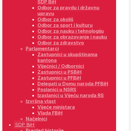
SDP BiH
Odbor za pravdu i državnu
upravu
Odbor za okoliš
Odbor za sport i kulturu
Odbor za nauku i tehnologiju
Odbor za obrazovanje i nauku
Odbor za zdravstvo
Parlamentarci
Zastupnici u skupštinama
kantona
Vijećnici / Odbornici
Zastupnici u PSBiH
Zastupnici u PFBiH
Delegati u Domu naroda PFBiH
Poslanici u NSRS
Izaslanici u Vijeću naroda RS
Izvršna vlast
Vijeće ministara
Vlada FBiH
Načelnici
SDP BiH
Pregled historije