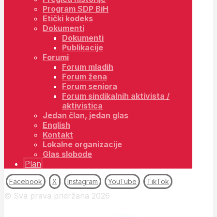
Program SDP BiH
Etički kodeks
Dokumenti
Dokumenti
Publikacije
Forumi
Forum mladih
Forum žena
Forum seniora
Forum sindikalnih aktivista /
aktivistica
Jedan član, jedan glas
English
Kontakt
Lokalne organizacije
Glas slobode
Plan
Facebook
X
Instagram
YouTube
TikTok
© Sva prava pridržana 2026