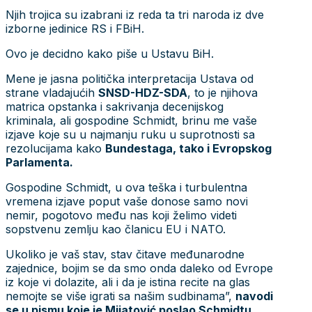
Njih trojica su izabrani iz reda ta tri naroda iz dve
izborne jedinice RS i FBiH.
Ovo je decidno kako piše u Ustavu BiH.
Mene je jasna politička interpretacija Ustava od
strane vladajućih
SNSD-HDZ-SDA
, to je njihova
matrica opstanka i sakrivanja decenijskog
kriminala, ali gospodine Schmidt, brinu me vaše
izjave koje su u najmanju ruku u suprotnosti sa
rezolucijama kako
Bundestaga, tako i Evropskog
Parlamenta.
Gospodine Schmidt, u ova teška i turbulentna
vremena izjave poput vaše donose samo novi
nemir, pogotovo među nas koji želimo videti
sopstvenu zemlju kao članicu EU i NATO.
Ukoliko je vaš stav, stav čitave međunarodne
zajednice, bojim se da smo onda daleko od Evrope
iz koje vi dolazite, ali i da je istina recite na glas
nemojte se više igrati sa našim sudbinama”,
navodi
se u pismu koje je Mijatović poslao Schmidtu.