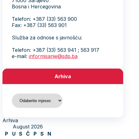
71000 Sarajevo
Bosna i Hercegovina
Telefon: +387 (33) 563 900
Fax: +387 (33) 563 901
Služba za odnose s javnošću:
Telefon: +387 (33) 563 941 ; 563 917
e-mail:
informisanje@sdp.ba
Arhiva
Arhiva
Arhiva
August 2026
P
U
S
Č
P
S
N