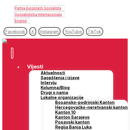
Partija Europskih Socijalista
Socijalistička Internacionala
English
Facebook
X
Instagram
YouTube
TikTok
Vijesti
Aktuelnosti
Saopštenja i izjave
Intervju
Kolumna/Blog
Drugi o nama
Lokalne organizacije
Bosansko-podrinjski Kanton
Hercegovačko-neretvanski kanton
Kanton 10
Kanton Sarajevo
Posavski kanton
Regija Banja Luka