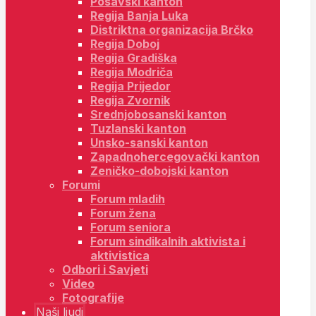
Posavski kanton
Regija Banja Luka
Distriktna organizacija Brčko
Regija Doboj
Regija Gradiška
Regija Modriča
Regija Prijedor
Regija Zvornik
Srednjobosanski kanton
Tuzlanski kanton
Unsko-sanski kanton
Zapadnohercegovački kanton
Zeničko-dobojski kanton
Forumi
Forum mladih
Forum žena
Forum seniora
Forum sindikalnih aktivista i
aktivistica
Odbori i Savjeti
Video
Fotografije
Naši ljudi