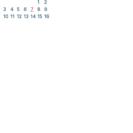
1
2
3
4
5
6
7
8
9
10
11
12
13
14
15
16
17
18
19
20
21
22
23
24
25
26
27
28
29
30
31
« jul
Socijaldemokratska partija Bosne i
Hercegovine
Adresa: Alipašina 41
71000 Sarajevo
Bosna i Hercegovina
Telefon: +387 (33) 563 900
Fax: +387 (33) 563 901