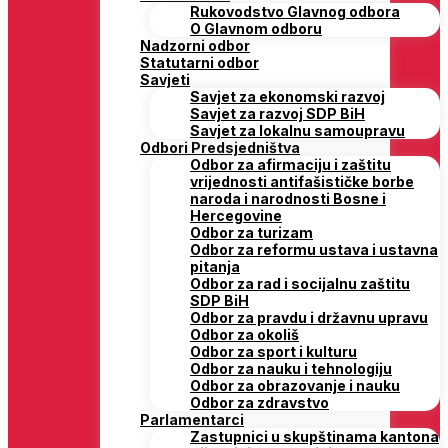
Rukovodstvo Glavnog odbora
O Glavnom odboru
Nadzorni odbor
Statutarni odbor
Savjeti
Savjet za ekonomski razvoj
Savjet za razvoj SDP BiH
Savjet za lokalnu samoupravu
Odbori Predsjedništva
Odbor za afirmaciju i zaštitu
vrijednosti antifašističke borbe
naroda i narodnosti Bosne i
Hercegovine
Odbor za turizam
Odbor za reformu ustava i ustavna
pitanja
Odbor za rad i socijalnu zaštitu
SDP BiH
Odbor za pravdu i državnu upravu
Odbor za okoliš
Odbor za sport i kulturu
Odbor za nauku i tehnologiju
Odbor za obrazovanje i nauku
Odbor za zdravstvo
Parlamentarci
Zastupnici u skupštinama kantona