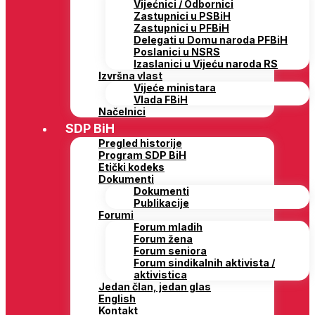
Vijećnici / Odbornici
Zastupnici u PSBiH
Zastupnici u PFBiH
Delegati u Domu naroda PFBiH
Poslanici u NSRS
Izaslanici u Vijeću naroda RS
Izvršna vlast
Vijeće ministara
Vlada FBiH
Načelnici
SDP BiH
Pregled historije
Program SDP BiH
Etički kodeks
Dokumenti
Dokumenti
Publikacije
Forumi
Forum mladih
Forum žena
Forum seniora
Forum sindikalnih aktivista /
aktivistica
Jedan član, jedan glas
English
Kontakt