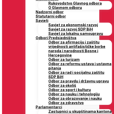
Rukovodstvo Glavnog odbora
O Glavnom odboru
Nadzorni odbor
Statutarni odbor
Savjeti
Savjet za ekonomski razvoj
Savjet za razvoj SDP BiH
Savjet za lokalnu samoupravu
Odbori Predsjedništva
Odbor za afirmaciju i zaštitu
vrijednosti antifašističke borbe
naroda i narodnosti Bosne i
Hercegovine
Odbor za turizam
Odbor za reformu ustava i ustavna
pitanja
Odbor za rad i socijalnu zaštitu
SDP BiH
Odbor za pravdu i državnu upravu
Odbor za okoliš
Odbor za sport i kulturu
Odbor za nauku i tehnologiju
Odbor za obrazovanje i nauku
Odbor za zdravstvo
Parlamentarci
Zastupnici u skupštinama kantona