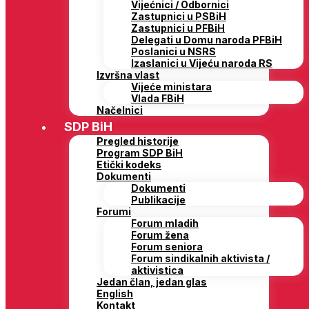
Vijećnici / Odbornici
Zastupnici u PSBiH
Zastupnici u PFBiH
Delegati u Domu naroda PFBiH
Poslanici u NSRS
Izaslanici u Vijeću naroda RS
Izvršna vlast
Vijeće ministara
Vlada FBiH
Načelnici
SDP BiH
Pregled historije
Program SDP BiH
Etički kodeks
Dokumenti
Dokumenti
Publikacije
Forumi
Forum mladih
Forum žena
Forum seniora
Forum sindikalnih aktivista /
aktivistica
Jedan član, jedan glas
English
Kontakt