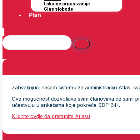
Lokalne organizacije
Glas slobode
Plan
Zahvaljujući našem sistemu za administraciju Atlas, svak
Ova mogućnost dozvoljava svim članovima da sami provj
učestvuju u anketama koje pokreće SDP BiH.
Kliknite ovdje da pristupite Atlasu