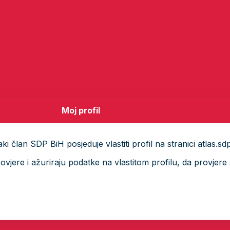
Moj profil
i član SDP BiH posjeduje vlastiti profil na stranici atlas.sd
ere i ažuriraju podatke na vlastitom profilu, da provjere s