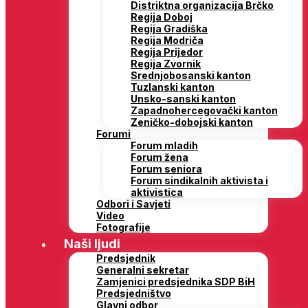
Distriktna organizacija Brčko
Regija Doboj
Regija Gradiška
Regija Modriča
Regija Prijedor
Regija Zvornik
Srednjobosanski kanton
Tuzlanski kanton
Unsko-sanski kanton
Zapadnohercegovački kanton
Zeničko-dobojski kanton
Forumi
Forum mladih
Forum žena
Forum seniora
Forum sindikalnih aktivista i
aktivistica
Odbori i Savjeti
Video
Fotografije
Naši ljudi
Predsjednik
Generalni sekretar
Zamjenici predsjednika SDP BiH
Predsjedništvo
Glavni odbor