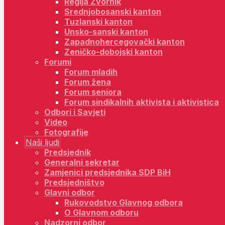
Regija Zvornik
Srednjobosanski kanton
Tuzlanski kanton
Unsko-sanski kanton
Zapadnohercegovački kanton
Zeničko-dobojski kanton
Forumi
Forum mladih
Forum žena
Forum seniora
Forum sindikalnih aktivista i aktivistica
Odbori i Savjeti
Video
Fotografije
Naši ljudi
Predsjednik
Generalni sekretar
Zamjenici predsjednika SDP BiH
Predsjedništvo
Glavni odbor
Rukovodstvo Glavnog odbora
O Glavnom odboru
Nadzorni odbor