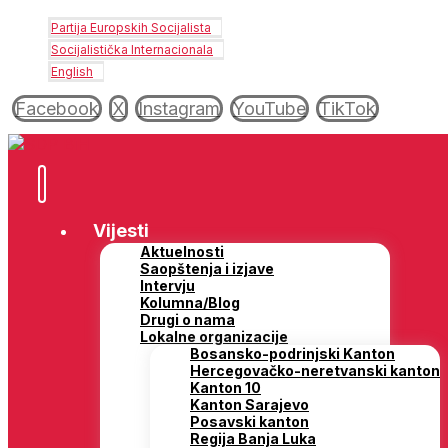
Partija Europskih Socijalista
Socijalistička Internacionala
English
Facebook
X
Instagram
YouTube
TikTok
Vijesti
Aktuelnosti
Saopštenja i izjave
Intervju
Kolumna/Blog
Drugi o nama
Lokalne organizacije
Bosansko-podrinjski Kanton
Hercegovačko-neretvanski kanton
Kanton 10
Kanton Sarajevo
Posavski kanton
Regija Banja Luka