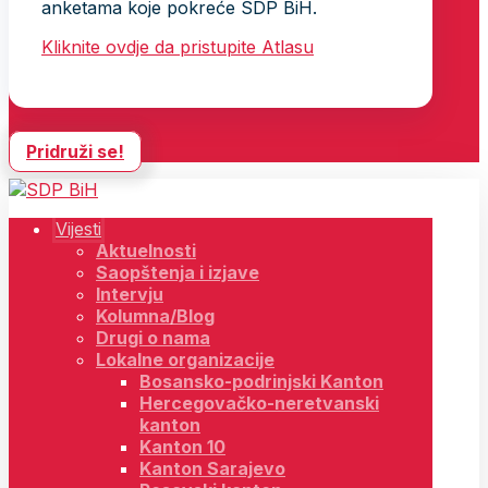
anketama koje pokreće SDP BiH.
Kliknite ovdje da pristupite Atlasu
Pridruži se!
Vijesti
Aktuelnosti
Saopštenja i izjave
Intervju
Kolumna/Blog
Drugi o nama
Lokalne organizacije
Bosansko-podrinjski Kanton
Hercegovačko-neretvanski
kanton
Kanton 10
Kanton Sarajevo