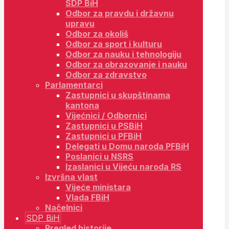
SDP BiH
Odbor za pravdu i državnu
upravu
Odbor za okoliš
Odbor za sport i kulturu
Odbor za nauku i tehnologiju
Odbor za obrazovanje i nauku
Odbor za zdravstvo
Parlamentarci
Zastupnici u skupštinama
kantona
Vijećnici / Odbornici
Zastupnici u PSBiH
Zastupnici u PFBiH
Delegati u Domu naroda PFBiH
Poslanici u NSRS
Izaslanici u Vijeću naroda RS
Izvršna vlast
Vijeće ministara
Vlada FBiH
Načelnici
SDP BiH
Pregled historije