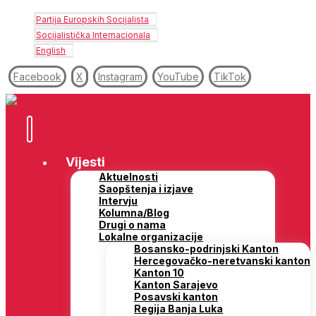
Partija Europskih Socijalista
Socijalistička Internacionala
English
Facebook
X
Instagram
YouTube
TikTok
Vijesti
Aktuelnosti
Saopštenja i izjave
Intervju
Kolumna/Blog
Drugi o nama
Lokalne organizacije
Bosansko-podrinjski Kanton
Hercegovačko-neretvanski kanton
Kanton 10
Kanton Sarajevo
Posavski kanton
Regija Banja Luka