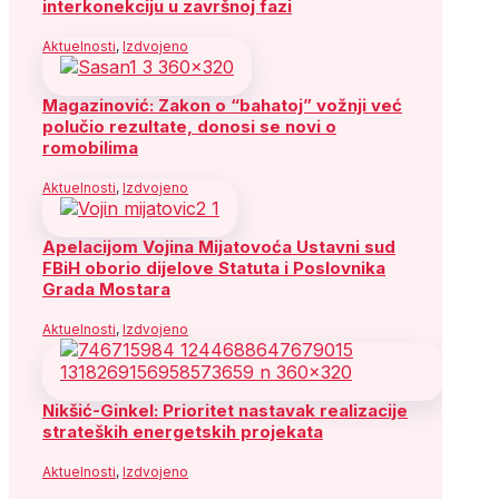
interkonekciju u završnoj fazi
Aktuelnosti
,
Izdvojeno
Magazinović: Zakon o “bahatoj” vožnji već
polučio rezultate, donosi se novi o
romobilima
Aktuelnosti
,
Izdvojeno
Apelacijom Vojina Mijatovoća Ustavni sud
FBiH oborio dijelove Statuta i Poslovnika
Grada Mostara
Aktuelnosti
,
Izdvojeno
Nikšić-Ginkel: Prioritet nastavak realizacije
strateških energetskih projekata
Aktuelnosti
,
Izdvojeno