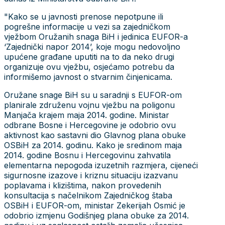
"Kako se u javnosti prenose nepotpune ili
pogrešne informacije u vezi sa zajedničkom
vježbom Oružanih snaga BiH i jedinica EUFOR-a
‘Zajednički napor 2014’, koje mogu nedovoljno
upućene građane uputiti na to da neko drugi
organizuje ovu vježbu, osjećamo potrebu da
informišemo javnost o stvarnim činjenicama.
Oružane snage BiH su u saradnji s EUFOR-om
planirale združenu vojnu vježbu na poligonu
Manjača krajem maja 2014. godine. Ministar
odbrane Bosne i Hercegovine je odobrio ovu
aktivnost kao sastavni dio Glavnog plana obuke
OSBiH za 2014. godinu. Kako je sredinom maja
2014. godine Bosnu i Hercegovinu zahvatila
elementarna nepogoda izuzetnih razmjera, cijeneći
sigurnosne izazove i kriznu situaciju izazvanu
poplavama i klizištima, nakon provedenih
konsultacija s načelnikom Zajedničkog štaba
OSBiH i EUFOR-om, ministar Zekerijah Osmić je
odobrio izmjenu Godišnjeg plana obuke za 2014.