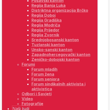
Posavski kanton
Regija Banja Luka
Distriktna organizacija Brčko
Regija Doboj
Regija Gradiška
Regija Modriča
Regija Prijedor
Regija Zvornik
Srednjobosanski kanton
Tuzlanski kanton
Unsko-sanski kanton
Zapadnohercegovački kanton
Zeničko-dobojski kanton
Forumi
Forum mladih
Forum žena
Forum seniora
Forum sindikalnih aktivista i
aktivistica
Odbori i Savjeti
Video
Fotografije
Naši ljudi