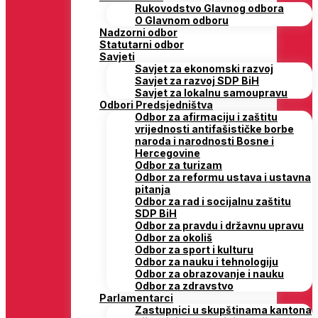
Rukovodstvo Glavnog odbora
O Glavnom odboru
Nadzorni odbor
Statutarni odbor
Savjeti
Savjet za ekonomski razvoj
Savjet za razvoj SDP BiH
Savjet za lokalnu samoupravu
Odbori Predsjedništva
Odbor za afirmaciju i zaštitu
vrijednosti antifašističke borbe
naroda i narodnosti Bosne i
Hercegovine
Odbor za turizam
Odbor za reformu ustava i ustavna
pitanja
Odbor za rad i socijalnu zaštitu
SDP BiH
Odbor za pravdu i državnu upravu
Odbor za okoliš
Odbor za sport i kulturu
Odbor za nauku i tehnologiju
Odbor za obrazovanje i nauku
Odbor za zdravstvo
Parlamentarci
Zastupnici u skupštinama kantona