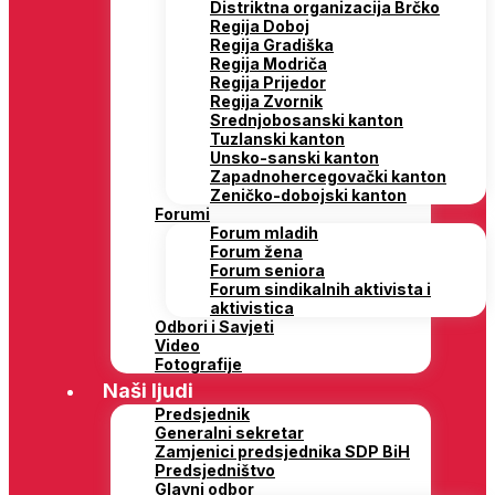
Distriktna organizacija Brčko
Regija Doboj
Regija Gradiška
Regija Modriča
Regija Prijedor
Regija Zvornik
Srednjobosanski kanton
Tuzlanski kanton
Unsko-sanski kanton
Zapadnohercegovački kanton
Zeničko-dobojski kanton
Forumi
Forum mladih
Forum žena
Forum seniora
Forum sindikalnih aktivista i
aktivistica
Odbori i Savjeti
Video
Fotografije
Naši ljudi
Predsjednik
Generalni sekretar
Zamjenici predsjednika SDP BiH
Predsjedništvo
Glavni odbor