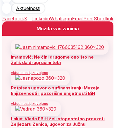
Aktuelnosti
Facebook
X
Linkedin
Whatsapp
Email
Print
Shortlink
Možda vas zanima
Imamović: Ne čini drugome ono što ne
želiš da drugi učini tebi
Aktuelnosti
,
Izdvojeno
Potpisan ugovor o sufinansiranju Muzeja
književnosti i pozorišne umjetnosti BiH
Aktuelnosti
,
Izdvojeno
Lakić: Vlada FBiH želi stopostotno preuzeti
Željezaru Zenica; ugovor za Južnu