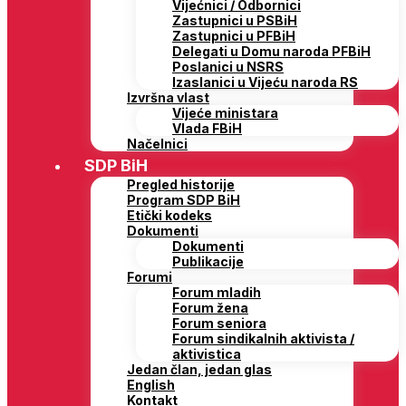
Vijećnici / Odbornici
Zastupnici u PSBiH
Zastupnici u PFBiH
Delegati u Domu naroda PFBiH
Poslanici u NSRS
Izaslanici u Vijeću naroda RS
Izvršna vlast
Vijeće ministara
Vlada FBiH
Načelnici
SDP BiH
Pregled historije
Program SDP BiH
Etički kodeks
Dokumenti
Dokumenti
Publikacije
Forumi
Forum mladih
Forum žena
Forum seniora
Forum sindikalnih aktivista /
aktivistica
Jedan član, jedan glas
English
Kontakt