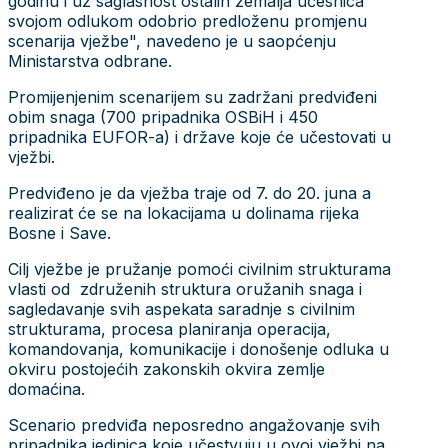
godinu i uz saglasnost ostalih zemalja učesnica
svojom odlukom odobrio predloženu promjenu
scenarija vježbe", navedeno je u saopćenju
Ministarstva odbrane.
Promijenjenim scenarijem su zadržani predviđeni
obim snaga (700 pripadnika OSBiH i 450
pripadnika EUFOR-a) i države koje će učestovati u
vježbi.
Predviđeno je da vježba traje od 7. do 20. juna a
realizirat će se na lokacijama u dolinama rijeka
Bosne i Save.
Cilj vježbe je pružanje pomoći civilnim strukturama
vlasti od združenih struktura oružanih snaga i
sagledavanje svih aspekata saradnje s civilnim
strukturama, procesa planiranja operacija,
komandovanja, komunikacije i donošenje odluka u
okviru postojećih zakonskih okvira zemlje
domaćina.
Scenario predviđa neposredno angažovanje svih
pripadnika jedinica koje učestvuju u ovoj vježbi na