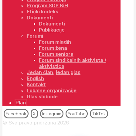
Program SDP BiH
Etički kodeks
Dokumenti
Dokumenti
Publikacije
Forumi
Forum mladih
Forum žena
Forum seniora
Forum sindikalnih aktivista /
aktivistica
Jedan član, jedan glas
English
Kontakt
Lokalne organizacije
Glas slobode
Plan
Facebook
X
Instagram
YouTube
TikTok
© Sva prava pridržana 2026