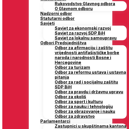
Rukovodstvo Glavnog odbora
O Glavnom odboru
Nadzorni odbor
Statutarni odbor
Savjeti
Savjet za ekonomski razvoj
Savjet za razvoj SDP BiH
Savjet za lokalnu samoupravu
Odbori Predsjedništva
Odbor za afirmaciju i zaštitu
vrijednosti antifašističke borbe
naroda i narodnosti Bosne i
Hercegovine
Odbor za turizam
Odbor za reformu ustava i ustavna
pitanja
Odbor za rad i socijalnu zaštitu
SDP BiH
Odbor za pravdu i državnu upravu
Odbor za okoliš
Odbor za sport i kulturu
Odbor za nauku i tehnologiju
Odbor za obrazovanje i nauku
Odbor za zdravstvo
Parlamentarci
Zastupnici u skupštinama kantona