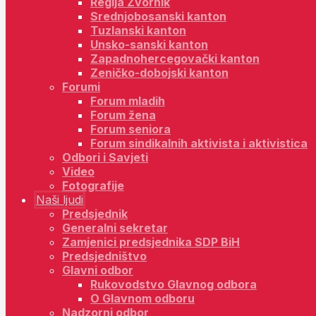
Regija Zvornik
Srednjobosanski kanton
Tuzlanski kanton
Unsko-sanski kanton
Zapadnohercegovački kanton
Zeničko-dobojski kanton
Forumi
Forum mladih
Forum žena
Forum seniora
Forum sindikalnih aktivista i aktivistica
Odbori i Savjeti
Video
Fotografije
Naši ljudi
Predsjednik
Generalni sekretar
Zamjenici predsjednika SDP BiH
Predsjedništvo
Glavni odbor
Rukovodstvo Glavnog odbora
O Glavnom odboru
Nadzorni odbor