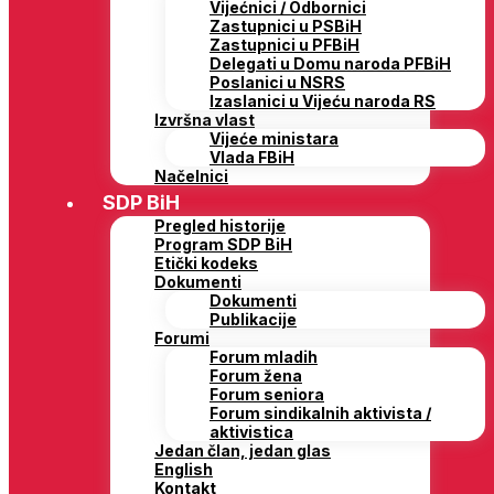
Vijećnici / Odbornici
Zastupnici u PSBiH
Zastupnici u PFBiH
Delegati u Domu naroda PFBiH
Poslanici u NSRS
Izaslanici u Vijeću naroda RS
Izvršna vlast
Vijeće ministara
Vlada FBiH
Načelnici
SDP BiH
Pregled historije
Program SDP BiH
Etički kodeks
Dokumenti
Dokumenti
Publikacije
Forumi
Forum mladih
Forum žena
Forum seniora
Forum sindikalnih aktivista /
aktivistica
Jedan član, jedan glas
English
Kontakt