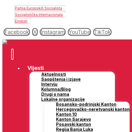
Partija Europskih Socijalista
Socijalistička Internacionala
English
Facebook
X
Instagram
YouTube
TikTok
Vijesti
Aktuelnosti
Saopštenja i izjave
Intervju
Kolumna/Blog
Drugi o nama
Lokalne organizacije
Bosansko-podrinjski Kanton
Hercegovačko-neretvanski kanton
Kanton 10
Kanton Sarajevo
Posavski kanton
Regija Banja Luka