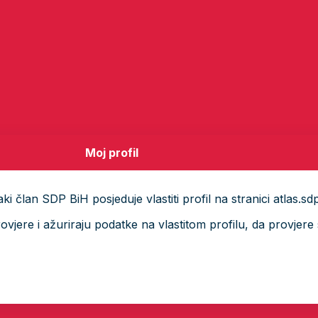
Moj profil
i član SDP BiH posjeduje vlastiti profil na stranici atlas.sd
ere i ažuriraju podatke na vlastitom profilu, da provjere s