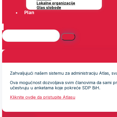
Lokalne organizacije
Glas slobode
Plan
Zahvaljujući našem sistemu za administraciju Atlas, svak
Ova mogućnost dozvoljava svim članovima da sami provj
učestvuju u anketama koje pokreće SDP BiH.
Kliknite ovdje da pristupite Atlasu