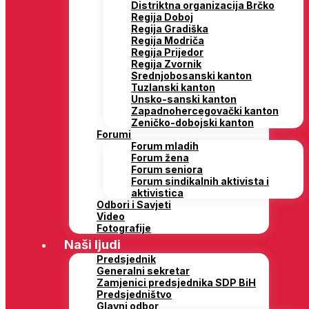
Distriktna organizacija Brčko
Regija Doboj
Regija Gradiška
Regija Modriča
Regija Prijedor
Regija Zvornik
Srednjobosanski kanton
Tuzlanski kanton
Unsko-sanski kanton
Zapadnohercegovački kanton
Zeničko-dobojski kanton
Forumi
Forum mladih
Forum žena
Forum seniora
Forum sindikalnih aktivista i
aktivistica
Odbori i Savjeti
Video
Fotografije
Naši ljudi
Predsjednik
Generalni sekretar
Zamjenici predsjednika SDP BiH
Predsjedništvo
Glavni odbor