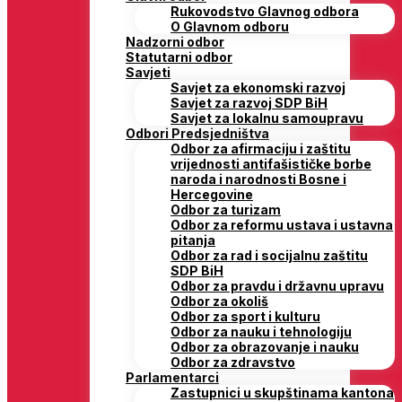
Rukovodstvo Glavnog odbora
O Glavnom odboru
Nadzorni odbor
Statutarni odbor
Savjeti
Savjet za ekonomski razvoj
Savjet za razvoj SDP BiH
Savjet za lokalnu samoupravu
Odbori Predsjedništva
Odbor za afirmaciju i zaštitu
vrijednosti antifašističke borbe
naroda i narodnosti Bosne i
Hercegovine
Odbor za turizam
Odbor za reformu ustava i ustavna
pitanja
Odbor za rad i socijalnu zaštitu
SDP BiH
Odbor za pravdu i državnu upravu
Odbor za okoliš
Odbor za sport i kulturu
Odbor za nauku i tehnologiju
Odbor za obrazovanje i nauku
Odbor za zdravstvo
Parlamentarci
Zastupnici u skupštinama kantona