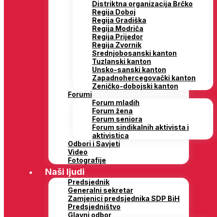
Distriktna organizacija Brčko
Regija Doboj
Regija Gradiška
Regija Modriča
Regija Prijedor
Regija Zvornik
Srednjobosanski kanton
Tuzlanski kanton
Unsko-sanski kanton
Zapadnohercegovački kanton
Zeničko-dobojski kanton
Forumi
Forum mladih
Forum žena
Forum seniora
Forum sindikalnih aktivista i
aktivistica
Odbori i Savjeti
Video
Fotografije
Naši ljudi
Predsjednik
Generalni sekretar
Zamjenici predsjednika SDP BiH
Predsjedništvo
Glavni odbor