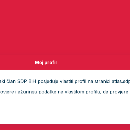
Moj profil
i član SDP BiH posjeduje vlastiti profil na stranici atlas.sd
ere i ažuriraju podatke na vlastitom profilu, da provjere s