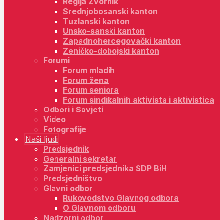
Regija Zvornik
Srednjobosanski kanton
Tuzlanski kanton
Unsko-sanski kanton
Zapadnohercegovački kanton
Zeničko-dobojski kanton
Forumi
Forum mladih
Forum žena
Forum seniora
Forum sindikalnih aktivista i aktivistica
Odbori i Savjeti
Video
Fotografije
Naši ljudi
Predsjednik
Generalni sekretar
Zamjenici predsjednika SDP BiH
Predsjedništvo
Glavni odbor
Rukovodstvo Glavnog odbora
O Glavnom odboru
Nadzorni odbor