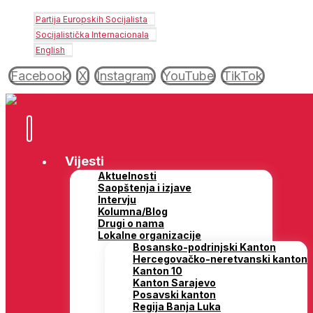
Partija Europskih Socijalista
Socijalistička Internacionala
English
Facebook
X
Instagram
YouTube
TikTok
Vijesti
Aktuelnosti
Saopštenja i izjave
Intervju
Kolumna/Blog
Drugi o nama
Lokalne organizacije
Bosansko-podrinjski Kanton
Hercegovačko-neretvanski kanton
Kanton 10
Kanton Sarajevo
Posavski kanton
Regija Banja Luka