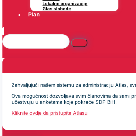
Lokalne organizacije
Glas slobode
Plan
Zahvaljujući našem sistemu za administraciju Atlas, svak
Ova mogućnost dozvoljava svim članovima da sami provj
učestvuju u anketama koje pokreće SDP BiH.
Kliknite ovdje da pristupite Atlasu