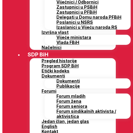
Vijećnici / Odbornici
Zastupnici u PSBiH
Zastupnici u PFBiH
Delegati u Domu naroda PFBiH
Poslanici u NSRS
Izaslanici u Vijeću naroda RS
Izvršna vlast
Vijeće ministara
Vlada FBiH
Načelnici
SDP BiH
Pregled historije
Program SDP BiH
Etički kodeks
Dokumenti
Dokumenti
Publikacije
Forumi
Forum mladih
Forum žena
Forum seniora
Forum sindikalnih aktivista /
aktivistica
Jedan član, jedan glas
English
Kontakt