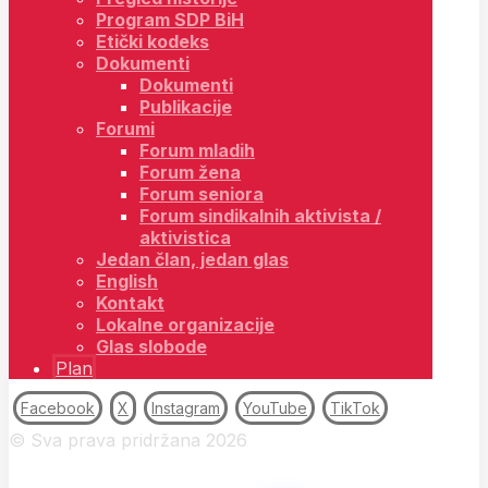
Program SDP BiH
Etički kodeks
Dokumenti
Dokumenti
Publikacije
Forumi
Forum mladih
Forum žena
Forum seniora
Forum sindikalnih aktivista /
aktivistica
Jedan član, jedan glas
English
Kontakt
Lokalne organizacije
Glas slobode
Plan
Facebook
X
Instagram
YouTube
TikTok
© Sva prava pridržana 2026