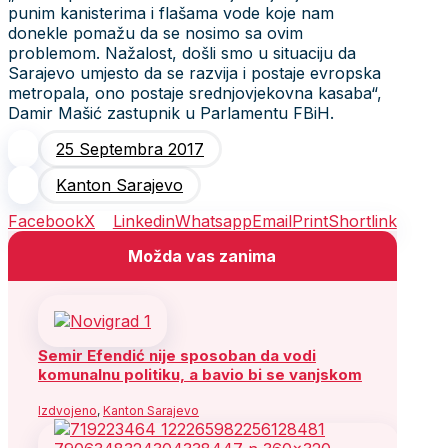
punim kanisterima i flašama vode koje nam
donekle pomažu da se nosimo sa ovim
problemom. Nažalost, došli smo u situaciju da
Sarajevo umjesto da se razvija i postaje evropska
metropala, ono postaje srednjovjekovna kasaba“,
Damir Mašić zastupnik u Parlamentu FBiH.
25 Septembra 2017
Kanton Sarajevo
Facebook
X
Linkedin
Whatsapp
Email
Print
Shortlink
Možda vas zanima
Semir Efendić nije sposoban da vodi
komunalnu politiku, a bavio bi se vanjskom
Izdvojeno
,
Kanton Sarajevo