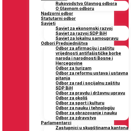
Rukovodstvo Glavnog odbora
O Glavnom odboru
Nadzorni odbor
Statutarni odbor
Savjeti
Savjet za ekonomski razvoj
Savjet za razvoj SDP BiH
Savjet za lokalnu samoupravu
Odbori Predsjedništva
Odbor za afirmaciju i zaštitu
vrijednosti antifašističke borbe
naroda i narodnosti Bosne i
Hercegovine
Odbor za turizam
Odbor za reformu ustava i ustavna
pitanja
Odbor za rad i socijalnu zaštitu
SDP BiH
Odbor za pravdu i državnu upravu
Odbor za okoliš
Odbor za sport i kulturu
Odbor za nauku i tehnologiju
Odbor za obrazovanje i nauku
Odbor za zdravstvo
Parlamentarci
Zastupnici u skupštinama kantona