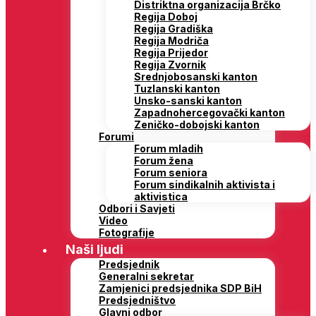
Distriktna organizacija Brčko
Regija Doboj
Regija Gradiška
Regija Modriča
Regija Prijedor
Regija Zvornik
Srednjobosanski kanton
Tuzlanski kanton
Unsko-sanski kanton
Zapadnohercegovački kanton
Zeničko-dobojski kanton
Forumi
Forum mladih
Forum žena
Forum seniora
Forum sindikalnih aktivista i
aktivistica
Odbori i Savjeti
Video
Fotografije
Naši ljudi
Predsjednik
Generalni sekretar
Zamjenici predsjednika SDP BiH
Predsjedništvo
Glavni odbor