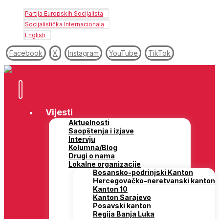
Partija Europskih Socijalista
Socijalistička Internacionala
English
Facebook
X
Instagram
YouTube
TikTok
Vijesti
Aktuelnosti
Saopštenja i izjave
Intervju
Kolumna/Blog
Drugi o nama
Lokalne organizacije
Bosansko-podrinjski Kanton
Hercegovačko-neretvanski kanton
Kanton 10
Kanton Sarajevo
Posavski kanton
Regija Banja Luka