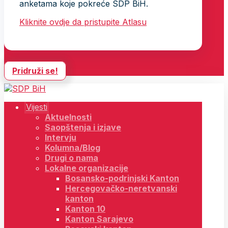
anketama koje pokreće SDP BiH.
Kliknite ovdje da pristupite Atlasu
Pridruži se!
Vijesti
Aktuelnosti
Saopštenja i izjave
Intervju
Kolumna/Blog
Drugi o nama
Lokalne organizacije
Bosansko-podrinjski Kanton
Hercegovačko-neretvanski
kanton
Kanton 10
Kanton Sarajevo