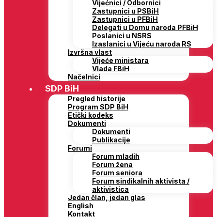
Vijećnici / Odbornici
Zastupnici u PSBiH
Zastupnici u PFBiH
Delegati u Domu naroda PFBiH
Poslanici u NSRS
Izaslanici u Vijeću naroda RS
Izvršna vlast
Vijeće ministara
Vlada FBiH
Načelnici
SDP BiH
Pregled historije
Program SDP BiH
Etički kodeks
Dokumenti
Dokumenti
Publikacije
Forumi
Forum mladih
Forum žena
Forum seniora
Forum sindikalnih aktivista /
aktivistica
Jedan član, jedan glas
English
Kontakt