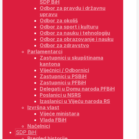
SDP BiH
Odbor za pravdu i državnu
upravu
Odbor za okoliš
Odbor za sport i kulturu
Odbor za nauku i tehnologiju
Odbor za obrazovanje i nauku
Odbor za zdravstvo
Parlamentarci
Zastupnici u skupštinama
kantona
Vijećnici / Odbornici
Zastupnici u PSBiH
Zastupnici u PFBiH
Delegati u Domu naroda PFBiH
Poslanici u NSRS
Izaslanici u Vijeću naroda RS
Izvršna vlast
Vijeće ministara
Vlada FBiH
Načelnici
SDP BiH
Pregled historije