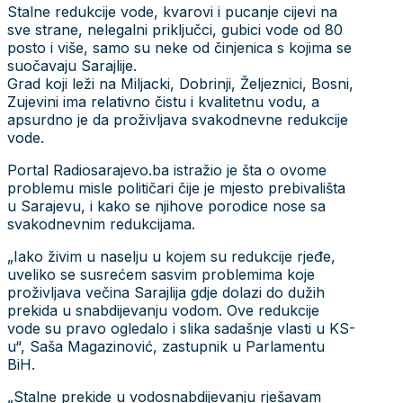
Stalne redukcije vode, kvarovi i pucanje cijevi na
sve strane, nelegalni priključci, gubici vode od 80
posto i više, samo su neke od činjenica s kojima se
suočavaju Sarajlije.
Grad koji leži na Miljacki, Dobrinji, Željeznici, Bosni,
Zujevini ima relativno čistu i kvalitetnu vodu, a
apsurdno je da proživljava svakodnevne redukcije
vode.
Portal Radiosarajevo.ba istražio je šta o ovome
problemu misle političari čije je mjesto prebivališta
u Sarajevu, i kako se njihove porodice nose sa
svakodnevnim redukcijama.
„Iako živim u naselju u kojem su redukcije rjeđe,
uveliko se susrećem sasvim problemima koje
proživljava večina Sarajlija gdje dolazi do dužih
prekida u snabdijevanju vodom. Ove redukcije
vode su pravo ogledalo i slika sadašnje vlasti u KS-
u“, Saša Magazinović, zastupnik u Parlamentu
BiH.
„Stalne prekide u vodosnabdijevanju rješavam