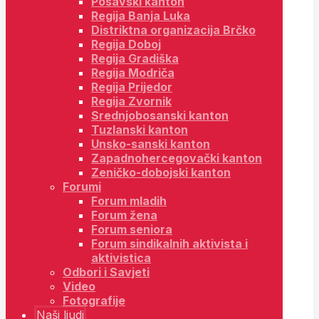
Posavski kanton
Regija Banja Luka
Distriktna organizacija Brčko
Regija Doboj
Regija Gradiška
Regija Modriča
Regija Prijedor
Regija Zvornik
Srednjobosanski kanton
Tuzlanski kanton
Unsko-sanski kanton
Zapadnohercegovački kanton
Zeničko-dobojski kanton
Forumi
Forum mladih
Forum žena
Forum seniora
Forum sindikalnih aktivista i
aktivistica
Odbori i Savjeti
Video
Fotografije
Naši ljudi