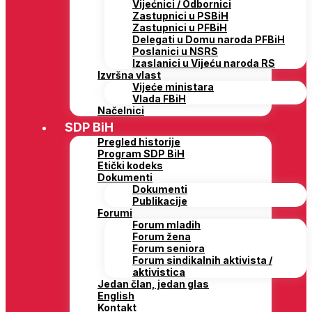
Vijećnici / Odbornici
Zastupnici u PSBiH
Zastupnici u PFBiH
Delegati u Domu naroda PFBiH
Poslanici u NSRS
Izaslanici u Vijeću naroda RS
Izvršna vlast
Vijeće ministara
Vlada FBiH
Načelnici
SDP BiH
Pregled historije
Program SDP BiH
Etički kodeks
Dokumenti
Dokumenti
Publikacije
Forumi
Forum mladih
Forum žena
Forum seniora
Forum sindikalnih aktivista /
aktivistica
Jedan član, jedan glas
English
Kontakt