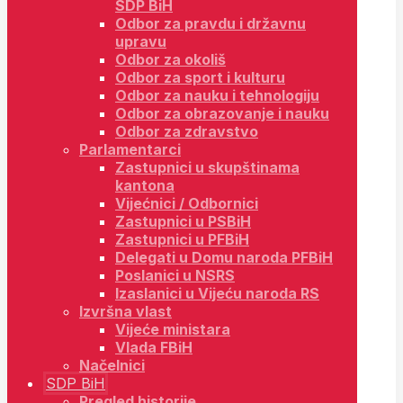
SDP BiH
Odbor za pravdu i državnu
upravu
Odbor za okoliš
Odbor za sport i kulturu
Odbor za nauku i tehnologiju
Odbor za obrazovanje i nauku
Odbor za zdravstvo
Parlamentarci
Zastupnici u skupštinama
kantona
Vijećnici / Odbornici
Zastupnici u PSBiH
Zastupnici u PFBiH
Delegati u Domu naroda PFBiH
Poslanici u NSRS
Izaslanici u Vijeću naroda RS
Izvršna vlast
Vijeće ministara
Vlada FBiH
Načelnici
SDP BiH
Pregled historije