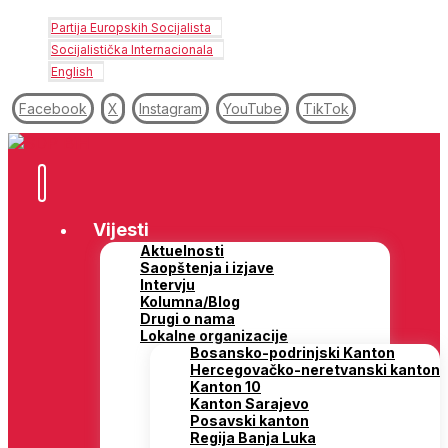
Partija Europskih Socijalista
Socijalistička Internacionala
English
Facebook
X
Instagram
YouTube
TikTok
Vijesti
Aktuelnosti
Saopštenja i izjave
Intervju
Kolumna/Blog
Drugi o nama
Lokalne organizacije
Bosansko-podrinjski Kanton
Hercegovačko-neretvanski kanton
Kanton 10
Kanton Sarajevo
Posavski kanton
Regija Banja Luka