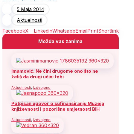
5 Maja 2014
Aktuelnosti
Facebook
X
Linkedin
Whatsapp
Email
Print
Shortlink
Možda vas zanima
Imamović: Ne čini drugome ono što ne
želiš da drugi učini tebi
Aktuelnosti
,
Izdvojeno
Potpisan ugovor o sufinansiranju Muzeja
književnosti i pozorišne umjetnosti BiH
Aktuelnosti
,
Izdvojeno