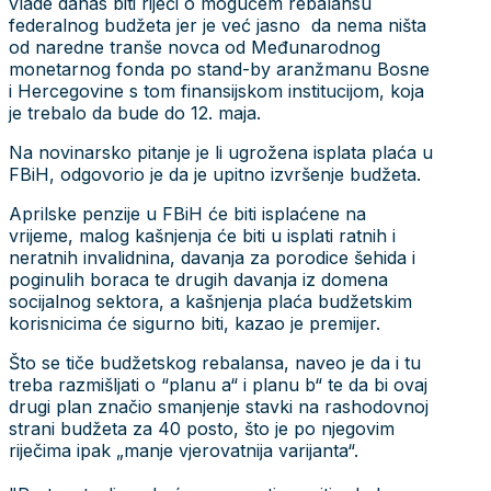
vlade danas biti riječi o mogućem rebalansu
federalnog budžeta jer je već jasno da nema ništa
od naredne tranše novca od Međunarodnog
monetarnog fonda po stand-by aranžmanu Bosne
i Hercegovine s tom finansijskom institucijom, koja
je trebalo da bude do 12. maja.
Na novinarsko pitanje je li ugrožena isplata plaća u
FBiH, odgovorio je da je upitno izvršenje budžeta.
Aprilske penzije u FBiH će biti isplaćene na
vrijeme, malog kašnjenja će biti u isplati ratnih i
neratnih invalidnina, davanja za porodice šehida i
poginulih boraca te drugih davanja iz domena
socijalnog sektora, a kašnjenja plaća budžetskim
korisnicima će sigurno biti, kazao je premijer.
Što se tiče budžetskog rebalansa, naveo je da i tu
treba razmišljati o “planu a“ i planu b“ te da bi ovaj
drugi plan značio smanjenje stavki na rashodovnoj
strani budžeta za 40 posto, što je po njegovim
riječima ipak „manje vjerovatnija varijanta“.