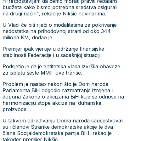
"Pretpostavljam da ćemo morati praviti rebalans
budžeta kako bismo potrebna sredstva osigurali
na drugi način", rekao je Nikšić novinarima.
U Vladi će biti riječi o modalitetima za pokrivanje
nedostatka na prihodovnoj strani od oko 344
miliona KM, dodao je.
Premijer ipak vjeruje u održanje finansijske
stabilnosti Federacije i u sadašnjoj situaciji.
Podsjetio je da je entitetska vlada izvršila obaveze
za isplatu šeste MMF-ove tranše.
Problem je nastao nakon što je Dom naroda
Parlamenta BiH odgodio razmatranje izmjena i
dopuna Zakona o akcizama BiH koje se odnose na
harmonizaciju stope akciza na duhanske
proizvode.
U takvom određivanju Doma naroda saučestvovali
su i članovi Stranke demokratske akcije te dva
člana Socijaldemokratske partije BiH, rekao je
također premijer Nikšić.