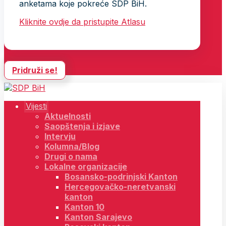
anketama koje pokreće SDP BiH.
Kliknite ovdje da pristupite Atlasu
Pridruži se!
Vijesti
Aktuelnosti
Saopštenja i izjave
Intervju
Kolumna/Blog
Drugi o nama
Lokalne organizacije
Bosansko-podrinjski Kanton
Hercegovačko-neretvanski
kanton
Kanton 10
Kanton Sarajevo