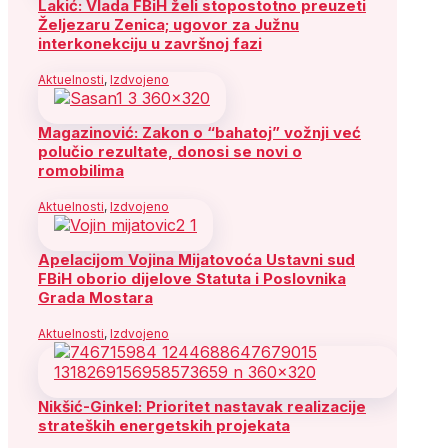
Lakić: Vlada FBiH želi stopostotno preuzeti
Željezaru Zenica; ugovor za Južnu
interkonekciju u završnoj fazi
Aktuelnosti
,
Izdvojeno
Magazinović: Zakon o “bahatoj” vožnji već
polučio rezultate, donosi se novi o
romobilima
Aktuelnosti
,
Izdvojeno
Apelacijom Vojina Mijatovoća Ustavni sud
FBiH oborio dijelove Statuta i Poslovnika
Grada Mostara
Aktuelnosti
,
Izdvojeno
Nikšić-Ginkel: Prioritet nastavak realizacije
strateških energetskih projekata