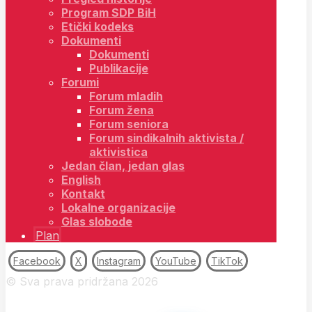
Program SDP BiH
Etički kodeks
Dokumenti
Dokumenti
Publikacije
Forumi
Forum mladih
Forum žena
Forum seniora
Forum sindikalnih aktivista /
aktivistica
Jedan član, jedan glas
English
Kontakt
Lokalne organizacije
Glas slobode
Plan
Facebook
X
Instagram
YouTube
TikTok
© Sva prava pridržana 2026