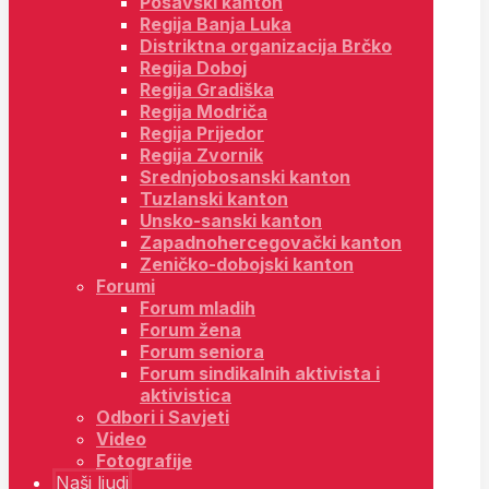
Posavski kanton
Regija Banja Luka
Distriktna organizacija Brčko
Regija Doboj
Regija Gradiška
Regija Modriča
Regija Prijedor
Regija Zvornik
Srednjobosanski kanton
Tuzlanski kanton
Unsko-sanski kanton
Zapadnohercegovački kanton
Zeničko-dobojski kanton
Forumi
Forum mladih
Forum žena
Forum seniora
Forum sindikalnih aktivista i
aktivistica
Odbori i Savjeti
Video
Fotografije
Naši ljudi