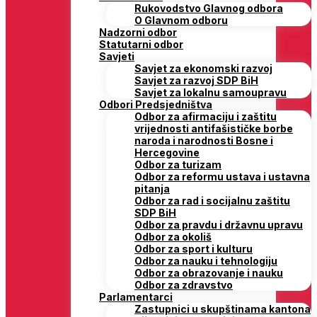
Rukovodstvo Glavnog odbora
O Glavnom odboru
Nadzorni odbor
Statutarni odbor
Savjeti
Savjet za ekonomski razvoj
Savjet za razvoj SDP BiH
Savjet za lokalnu samoupravu
Odbori Predsjedništva
Odbor za afirmaciju i zaštitu
vrijednosti antifašističke borbe
naroda i narodnosti Bosne i
Hercegovine
Odbor za turizam
Odbor za reformu ustava i ustavna
pitanja
Odbor za rad i socijalnu zaštitu
SDP BiH
Odbor za pravdu i državnu upravu
Odbor za okoliš
Odbor za sport i kulturu
Odbor za nauku i tehnologiju
Odbor za obrazovanje i nauku
Odbor za zdravstvo
Parlamentarci
Zastupnici u skupštinama kantona