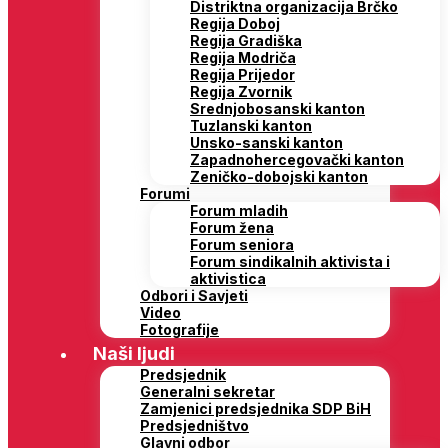
Distriktna organizacija Brčko
Regija Doboj
Regija Gradiška
Regija Modriča
Regija Prijedor
Regija Zvornik
Srednjobosanski kanton
Tuzlanski kanton
Unsko-sanski kanton
Zapadnohercegovački kanton
Zeničko-dobojski kanton
Forumi
Forum mladih
Forum žena
Forum seniora
Forum sindikalnih aktivista i
aktivistica
Odbori i Savjeti
Video
Fotografije
Naši ljudi
Predsjednik
Generalni sekretar
Zamjenici predsjednika SDP BiH
Predsjedništvo
Glavni odbor