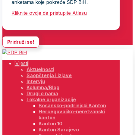
anketama koje pokreće SDP BiH.
Kliknite ovdje da pristupite Atlasu
Pridruži se!
Vijesti
Aktuelnosti
Saopštenja i izjave
Intervju
Kolumna/Blog
Drugi o nama
Lokalne organizacije
Bosansko-podrinjski Kanton
Hercegovačko-neretvanski
kanton
Kanton 10
Kanton Sarajevo