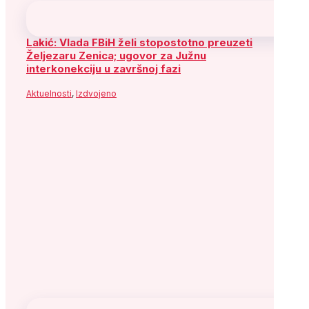
Lakić: Vlada FBiH želi stopostotno preuzeti
Željezaru Zenica; ugovor za Južnu
interkonekciju u završnoj fazi
Aktuelnosti
,
Izdvojeno