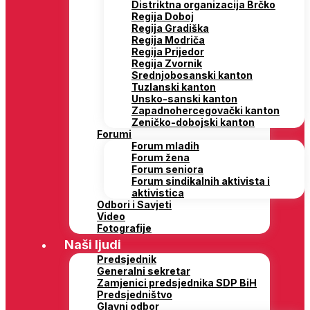
Distriktna organizacija Brčko
Regija Doboj
Regija Gradiška
Regija Modriča
Regija Prijedor
Regija Zvornik
Srednjobosanski kanton
Tuzlanski kanton
Unsko-sanski kanton
Zapadnohercegovački kanton
Zeničko-dobojski kanton
Forumi
Forum mladih
Forum žena
Forum seniora
Forum sindikalnih aktivista i
aktivistica
Odbori i Savjeti
Video
Fotografije
Naši ljudi
Predsjednik
Generalni sekretar
Zamjenici predsjednika SDP BiH
Predsjedništvo
Glavni odbor