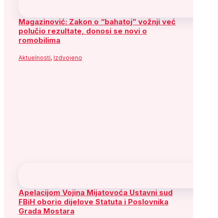
Magazinović: Zakon o “bahatoj” vožnji već
polučio rezultate, donosi se novi o
romobilima
Aktuelnosti
,
Izdvojeno
Apelacijom Vojina Mijatovoća Ustavni sud
FBiH oborio dijelove Statuta i Poslovnika
Grada Mostara