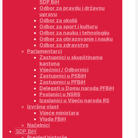
SDP BiH
Odbor za pravdu i državnu
upravu
Odbor za okoliš
Odbor za sport i kulturu
Odbor za nauku i tehnologiju
Odbor za obrazovanje i nauku
Odbor za zdravstvo
Parlamentarci
Zastupnici u skupštinama
kantona
Vijećnici / Odbornici
Zastupnici u PSBiH
Zastupnici u PFBiH
Delegati u Domu naroda PFBiH
Poslanici u NSRS
Izaslanici u Vijeću naroda RS
Izvršna vlast
Vijeće ministara
Vlada FBiH
Načelnici
SDP BiH
Pregled historije