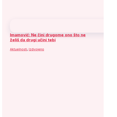
Imamović: Ne čini drugome ono što ne
želiš da drugi učini tebi
Aktuelnosti
,
Izdvojeno