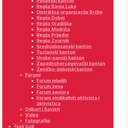
Posavski kanton
Regija Banja Luka
Distriktna organizacija Brčko
Regija Doboj
Regija Gradiška
Regija Modriča
Regija Prijedor
Regija Zvornik
Srednjobosanski kanton
Tuzlanski kanton
Unsko-sanski kanton
Zapadnohercegovački kanton
Zeničko-dobojski kanton
Forumi
Forum mladih
Forum žena
Forum seniora
Forum sindikalnih aktivista i
aktivistica
Odbori i Savjeti
Video
Fotografije
Naši ljudi