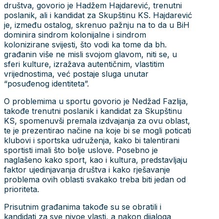
društva, govorio je Hadžem Hajdarević, trenutni
poslanik, ali i kandidat za Skupštinu KS. Hajdarević
je, između ostalog, skrenuo pažnju na to da u BiH
dominira sindrom kolonijalne i sindrom
kolonizirane svijesti, što vodi ka tome da bh.
građanin više ne misli svojom glavom, niti se, u
sferi kulture, izražava autentičnim, vlastitim
vrijednostima, već postaje sluga unutar
“posuđenog identiteta”.
O problemima u sportu govorio je Nedžad Fazlija,
takođe trenutni poslanik i kandidat za Skupštinu
KS, spomenuvši premala izdvajanja za ovu oblast,
te je prezentirao načine na koje bi se mogli poticati
klubovi i sportska udruženja, kako bi talentirani
sportisti imali što bolje uslove. Posebno je
naglašeno kako sport, kao i kultura, predstavljaju
faktor ujedinjavanja društva i kako rješavanje
problema ovih oblasti svakako treba biti jedan od
prioriteta.
Prisutnim građanima takođe su se obratili i
kandidati za sve nivoe vlasti, a nakon dijaloga