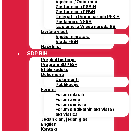
Vijećnici / Odbornici
Zastupnici u PSBiH
Zastupnici u PFBiH
Delegati u Domu naroda PFBiH
Poslanici u NSRS
Izaslanici u Vijeću naroda RS
Izvršna vlast
Vijeće ministara
Vlada FBiH
Načelnici
SDP BiH
Pregled historije
Program SDP BiH
Etički kodeks
Dokumenti
Dokumenti
Publikacije
Forumi
Forum mladih
Forum žena
Forum seniora
Forum sindikalnih aktivista /
aktivistica
Jedan član, jedan glas
English
Kontakt