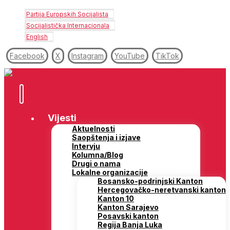
Partija Europskih Socijalista
Socijalistička Internacionala
English
Facebook
X
Instagram
YouTube
TikTok
Vijesti
Aktuelnosti
Saopštenja i izjave
Intervju
Kolumna/Blog
Drugi o nama
Lokalne organizacije
Bosansko-podrinjski Kanton
Hercegovačko-neretvanski kanton
Kanton 10
Kanton Sarajevo
Posavski kanton
Regija Banja Luka