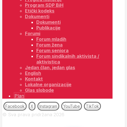
Program SDP BiH
Etički kodeks
Dokumenti
Dokumenti
Publikacije
Forumi
Forum mladih
Forum žena
Forum seniora
Forum sindikalnih aktivista /
aktivistica
Jedan član, jedan glas
English
Kontakt
Lokalne organizacije
Glas slobode
Plan
Facebook
X
Instagram
YouTube
TikTok
© Sva prava pridržana 2026