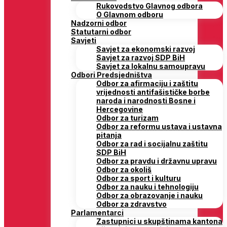
Rukovodstvo Glavnog odbora
O Glavnom odboru
Nadzorni odbor
Statutarni odbor
Savjeti
Savjet za ekonomski razvoj
Savjet za razvoj SDP BiH
Savjet za lokalnu samoupravu
Odbori Predsjedništva
Odbor za afirmaciju i zaštitu
vrijednosti antifašističke borbe
naroda i narodnosti Bosne i
Hercegovine
Odbor za turizam
Odbor za reformu ustava i ustavna
pitanja
Odbor za rad i socijalnu zaštitu
SDP BiH
Odbor za pravdu i državnu upravu
Odbor za okoliš
Odbor za sport i kulturu
Odbor za nauku i tehnologiju
Odbor za obrazovanje i nauku
Odbor za zdravstvo
Parlamentarci
Zastupnici u skupštinama kantona