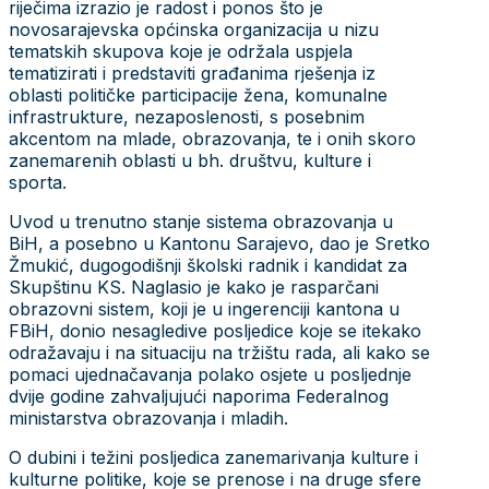
riječima izrazio je radost i ponos što je
novosarajevska općinska organizacija u nizu
tematskih skupova koje je održala uspjela
tematizirati i predstaviti građanima rješenja iz
oblasti političke participacije žena, komunalne
infrastrukture, nezaposlenosti, s posebnim
akcentom na mlade, obrazovanja, te i onih skoro
zanemarenih oblasti u bh. društvu, kulture i
sporta.
Uvod u trenutno stanje sistema obrazovanja u
BiH, a posebno u Kantonu Sarajevo, dao je Sretko
Žmukić, dugogodišnji školski radnik i kandidat za
Skupštinu KS. Naglasio je kako je rasparčani
obrazovni sistem, koji je u ingerenciji kantona u
FBiH, donio nesagledive posljedice koje se itekako
odražavaju i na situaciju na tržištu rada, ali kako se
pomaci ujednačavanja polako osjete u posljednje
dvije godine zahvaljujući naporima Federalnog
ministarstva obrazovanja i mladih.
O dubini i težini posljedica zanemarivanja kulture i
kulturne politike, koje se prenose i na druge sfere