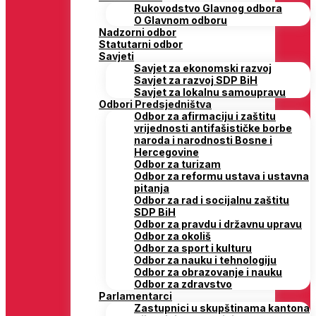
Rukovodstvo Glavnog odbora
O Glavnom odboru
Nadzorni odbor
Statutarni odbor
Savjeti
Savjet za ekonomski razvoj
Savjet za razvoj SDP BiH
Savjet za lokalnu samoupravu
Odbori Predsjedništva
Odbor za afirmaciju i zaštitu
vrijednosti antifašističke borbe
naroda i narodnosti Bosne i
Hercegovine
Odbor za turizam
Odbor za reformu ustava i ustavna
pitanja
Odbor za rad i socijalnu zaštitu
SDP BiH
Odbor za pravdu i državnu upravu
Odbor za okoliš
Odbor za sport i kulturu
Odbor za nauku i tehnologiju
Odbor za obrazovanje i nauku
Odbor za zdravstvo
Parlamentarci
Zastupnici u skupštinama kantona