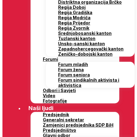
Distriktna organizacija Brčko
Regija Doboj
Regija Gradiška
Regija Modriča
Regija Prijedor
Regija Zvornik
Srednjobosanski kanton
Tuzlanski kanton
Unsko-sanski kanton
Zapadnohercegovački kanton
Zeničko-dobojski kanton
Forumi
Forum mladih
Forum žena
Forum seniora
Forum sindikalnih aktivista i
aktivistica
Odbori i Savjeti
Video
Fotografije
Naši ljudi
Predsjednik
Generalni sekretar
Zamjenici predsjednika SDP BiH
Predsjedništvo
Glavni odbor