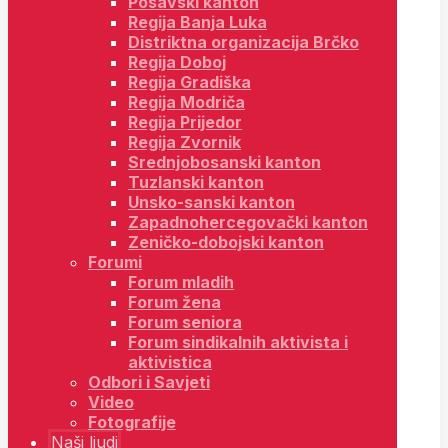
Posavski kanton
Regija Banja Luka
Distriktna organizacija Brčko
Regija Doboj
Regija Gradiška
Regija Modriča
Regija Prijedor
Regija Zvornik
Srednjobosanski kanton
Tuzlanski kanton
Unsko-sanski kanton
Zapadnohercegovački kanton
Zeničko-dobojski kanton
Forumi
Forum mladih
Forum žena
Forum seniora
Forum sindikalnih aktivista i
aktivistica
Odbori i Savjeti
Video
Fotografije
Naši ljudi