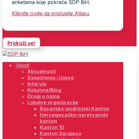
anketama koje pokreće SDP BiH.
Kliknite ovdje da pristupite Atlasu
Pridruži se!
Vijesti
Aktuelnosti
Saopštenja i izjave
Intervju
Kolumna/Blog
Drugi o nama
Lokalne organizacije
Bosansko-podrinjski Kanton
Hercegovačko-neretvanski
kanton
Kanton 10
Kanton Sarajevo