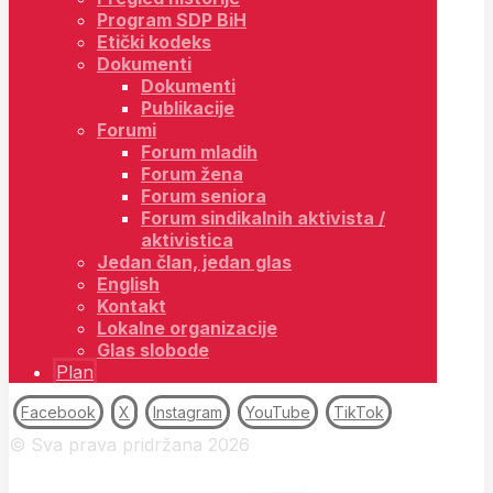
Program SDP BiH
Etički kodeks
Dokumenti
Dokumenti
Publikacije
Forumi
Forum mladih
Forum žena
Forum seniora
Forum sindikalnih aktivista /
aktivistica
Jedan član, jedan glas
English
Kontakt
Lokalne organizacije
Glas slobode
Plan
Facebook
X
Instagram
YouTube
TikTok
© Sva prava pridržana 2026