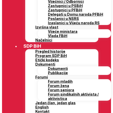
Vijećnici / Odbornici
Zastupnici u PSBiH
Zastupnici u PFBiH
Delegati u Domu naroda PFBiH
Poslanici u NSRS
Izaslanici u Vijeću naroda RS
Izvršna vlast
Vijeće ministara
Vlada FBiH
Načelnici
SDP BiH
Pregled historije
Program SDP BiH
Etički kodeks
Dokumenti
Dokumenti
Publikacije
Forumi
Forum mladih
Forum žena
Forum seniora
Forum sindikalnih aktivista /
aktivistica
Jedan član, jedan glas
English
Kontakt