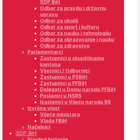
SDP BiH
Odbor za pravdu i državnu
upravu
Odbor za okoliš
Odbor za sport i kulturu
Odbor za nauku i tehnologiju
Odbor za obrazovanje i nauku
Odbor za zdravstvo
Parlamentarci
Zastupnici u skupštinama
kantona
Vijećnici / Odbornici
Zastupnici u PSBiH
Zastupnici u PFBiH
Delegati u Domu naroda PFBiH
Poslanici u NSRS
Izaslanici u Vijeću naroda RS
Izvršna vlast
Vijeće ministara
Vlada FBiH
Načelnici
SDP BiH
Pregled historije