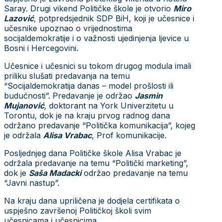
Saray. Drugi vikend Političke škole je otvorio
Miro
Lazović
,
potpredsjednik SDP BiH, koji je učesnice i
učesnike upoznao o vrijednostima
socijaldemokratije i o važnosti ujedinjenja ljevice u
Bosni i Hercegovini.
Učesnice i učesnici su tokom drugog modula imali
priliku slušati predavanja na temu
“Socijaldemokratija danas – model prošlosti ili
budućnosti”. Predavanje je održao
Jasmin
Mujanović
, doktorant na York Univerzitetu u
Torontu, dok je na kraju prvog radnog dana
održano predavanje “Politička komunikacija”, kojeg
je održala
Alisa Vrabac
, Prof komunikacije.
Posljednjeg dana Političke škole Alisa Vrabac je
održala predavanje na temu “Politički marketing”,
dok je
Saša Madacki
održao predavanje na temu
“Javni nastup”.
Na kraju dana upriličena je dodjela certifikata o
uspješno završenoj Političkoj školi svim
učesnicama i učesnicima.