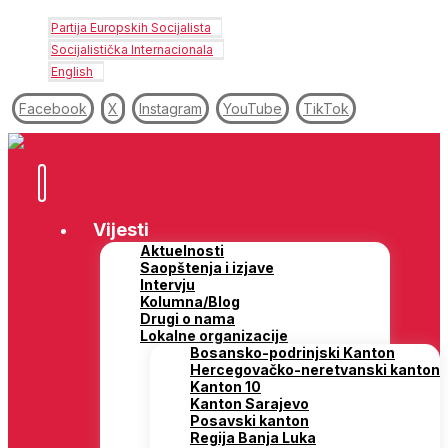
Partija Europskih Socijalista
Socijalistička Internacionala
English
Facebook
X
Instagram
YouTube
TikTok
Vijesti
Aktuelnosti
Saopštenja i izjave
Intervju
Kolumna/Blog
Drugi o nama
Lokalne organizacije
Bosansko-podrinjski Kanton
Hercegovačko-neretvanski kanton
Kanton 10
Kanton Sarajevo
Posavski kanton
Regija Banja Luka