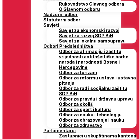
Rukovodstvo Glavnog odbora
O Glavnom odboru
Nadzorni odbor
Statutarni odbor
Savjeti
Savjet za ekonomski razvoj
Savjet za razvoj SDP BiH
Savjet za lokalnu samoupravu
Odbori Predsjedništva
Odbor za afirmaciju i zaštitu
vrijednosti antifašističke borbe
naroda i narodnosti Bosne i
Hercegovine
Odbor za turizam
Odbor za reformu ustava i ustavna
pitanja
Odbor za rad i socijalnu zaštitu
SDP BiH
Odbor za pravdu i državnu upravu
Odbor za okoliš
Odbor za sport i kulturu
Odbor za nauku i tehnologiju
Odbor za obrazovanje i nauku
Odbor za zdravstvo
Parlamentarci
Zastupnici u skupštinama kantona