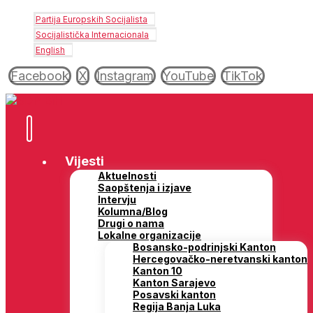
Partija Europskih Socijalista
Socijalistička Internacionala
English
Facebook
X
Instagram
YouTube
TikTok
Vijesti
Aktuelnosti
Saopštenja i izjave
Intervju
Kolumna/Blog
Drugi o nama
Lokalne organizacije
Bosansko-podrinjski Kanton
Hercegovačko-neretvanski kanton
Kanton 10
Kanton Sarajevo
Posavski kanton
Regija Banja Luka