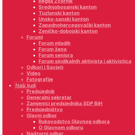
Regija Zvornik
Srednjobosanski kanton
Tuzlanski kanton
Unsko-sanski kanton
Zapadnohercegovački kanton
Zeničko-dobojski kanton
Forumi
Forum mladih
Forum žena
Forum seniora
Forum sindikalnih aktivista i aktivistica
Odbori i Savjeti
Video
Fotografije
Naši ljudi
Predsjednik
Generalni sekretar
Zamjenici predsjednika SDP BiH
Predsjedništvo
Glavni odbor
Rukovodstvo Glavnog odbora
O Glavnom odboru
Nadzorni odbor