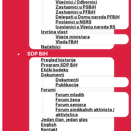
Vijećnici / Odbornici
Zastupnici u PSBiH
Zastupnici u PFBiH
Delegati u Domu naroda PFBiH
Poslanici u NSRS
Izaslanici u Vijeću naroda RS
Izvršna vlast
Vijeće ministara
Vlada FBiH
Načelnici
SDP BiH
Pregled historije
Program SDP BiH
Etički kodeks
Dokumenti
Dokumenti
Publikacije
Forumi
Forum mladih
Forum žena
Forum seniora
Forum sindikalnih aktivista /
aktivistica
Jedan član, jedan glas
English
Kontakt