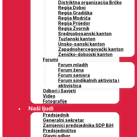
Distriktna organizacija Brčko
Regija Doboj
Regija Gradiška
Regija Modriča
Regija Prijedor
Regija Zvornik
Srednjobosanski kanton
Tuzlanski kanton
Unsko-sanski kanton
Zapadnohercegovački kanton
Zeničko-dobojski kanton
Forumi
Forum mladih
Forum žena
Forum seniora
Forum sindikalnih aktivista i
aktivistica
Odbori i Savjeti
Video
Fotografije
Naši ljudi
Predsjednik
Generalni sekretar
Zamjenici predsjednika SDP BiH
Predsjedništvo
Glavni odbor