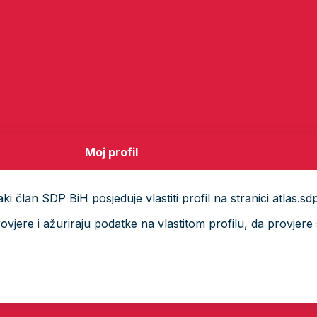
Moj profil
i član SDP BiH posjeduje vlastiti profil na stranici atlas.sd
ere i ažuriraju podatke na vlastitom profilu, da provjere s