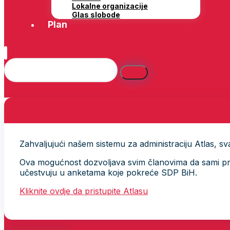
Lokalne organizacije
Glas slobode
Plan
Zahvaljujući našem sistemu za administraciju Atlas, svak
Ova mogućnost dozvoljava svim članovima da sami provj
učestvuju u anketama koje pokreće SDP BiH.
Kliknite ovdje da pristupite Atlasu