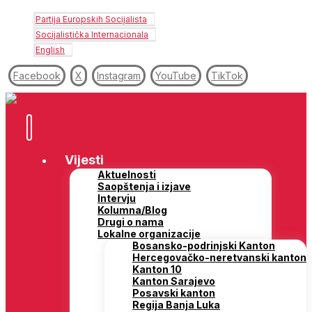
Partija Europskih Socijalista
Socijalistička Internacionala
English
Facebook
X
Instagram
YouTube
TikTok
Vijesti
Aktuelnosti
Saopštenja i izjave
Intervju
Kolumna/Blog
Drugi o nama
Lokalne organizacije
Bosansko-podrinjski Kanton
Hercegovačko-neretvanski kanton
Kanton 10
Kanton Sarajevo
Posavski kanton
Regija Banja Luka