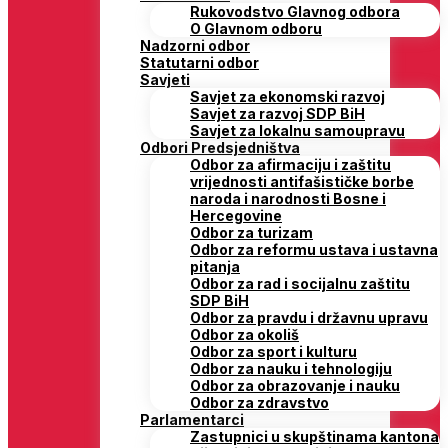
Rukovodstvo Glavnog odbora
O Glavnom odboru
Nadzorni odbor
Statutarni odbor
Savjeti
Savjet za ekonomski razvoj
Savjet za razvoj SDP BiH
Savjet za lokalnu samoupravu
Odbori Predsjedništva
Odbor za afirmaciju i zaštitu
vrijednosti antifašističke borbe
naroda i narodnosti Bosne i
Hercegovine
Odbor za turizam
Odbor za reformu ustava i ustavna
pitanja
Odbor za rad i socijalnu zaštitu
SDP BiH
Odbor za pravdu i državnu upravu
Odbor za okoliš
Odbor za sport i kulturu
Odbor za nauku i tehnologiju
Odbor za obrazovanje i nauku
Odbor za zdravstvo
Parlamentarci
Zastupnici u skupštinama kantona