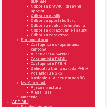
SDP BiH
Odbor za pravdu i državnu
upravu
Odbor za okoliš
Odbor za sport i kulturu
Odbor za nauku i tehnologiju
Odbor za obrazovanje i nauku
Odbor za zdravstvo
Parlamentarci
Zastupnici u skupštinama
kantona
Vijećnici / Odbornici
Zastupnici u PSBiH
Zastupnici u PFBiH
Delegati u Domu naroda PFBiH
Poslanici u NSRS
Izaslanici u Vijeću naroda RS
Izvršna vlast
Vijeće ministara
Vlada FBiH
Načelnici
SDP BiH
Pregled historije