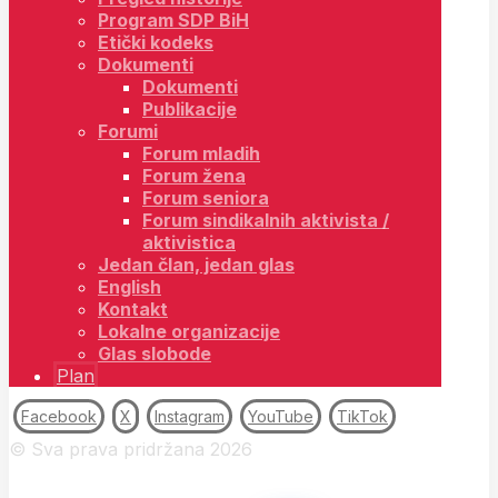
Program SDP BiH
Etički kodeks
Dokumenti
Dokumenti
Publikacije
Forumi
Forum mladih
Forum žena
Forum seniora
Forum sindikalnih aktivista /
aktivistica
Jedan član, jedan glas
English
Kontakt
Lokalne organizacije
Glas slobode
Plan
Facebook
X
Instagram
YouTube
TikTok
© Sva prava pridržana 2026