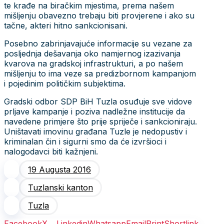
te krađe na biračkim mjestima, prema našem
mišljenju obavezno trebaju biti provjerene i ako su
tačne, akteri hitno sankcionisani.
Posebno zabrinjavajuće informacije su vezane za
posljednja dešavanja oko namjernog izazivanja
kvarova na gradskoj infrastrukturi, a po našem
mišljenju to ima veze sa predizbornom kampanjom
i pojedinim političkim subjektima.
Gradski odbor SDP BiH Tuzla osuđuje sve vidove
prljave kampanje i poziva nadležne institucije da
navedene primjere što prije spriječe i sankcioniraju.
Uništavati imovinu građana Tuzle je nedopustiv i
kriminalan čin i sigurni smo da će izvršioci i
nalogodavci biti kažnjeni.
19 Augusta 2016
Tuzlanski kanton
Tuzla
Facebook
X
Linkedin
Whatsapp
Email
Print
Shortlink