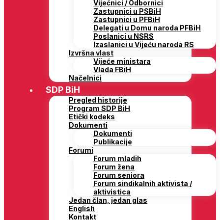
Vijećnici / Odbornici
Zastupnici u PSBiH
Zastupnici u PFBiH
Delegati u Domu naroda PFBiH
Poslanici u NSRS
Izaslanici u Vijeću naroda RS
Izvršna vlast
Vijeće ministara
Vlada FBiH
Načelnici
SDP BiH
Pregled historije
Program SDP BiH
Etički kodeks
Dokumenti
Dokumenti
Publikacije
Forumi
Forum mladih
Forum žena
Forum seniora
Forum sindikalnih aktivista /
aktivistica
Jedan član, jedan glas
English
Kontakt