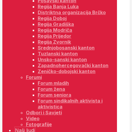
Posavski kanton
Regija Banja Luka
Distriktna organizacija Brčko
Regija Doboj
Regija Gradiška
Regija Modriča
Regija Prijedor
Regija Zvornik
Srednjobosanski kanton
Tuzlanski kanton
Unsko-sanski kanton
Zapadnohercegovački kanton
Zeničko-dobojski kanton
Forumi
Forum mladih
Forum žena
Forum seniora
Forum sindikalnih aktivista i
aktivistica
Odbori i Savjeti
Video
Fotografije
Naši ljudi