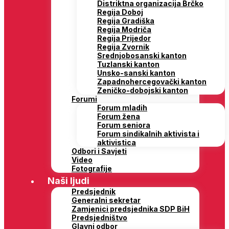
Distriktna organizacija Brčko
Regija Doboj
Regija Gradiška
Regija Modriča
Regija Prijedor
Regija Zvornik
Srednjobosanski kanton
Tuzlanski kanton
Unsko-sanski kanton
Zapadnohercegovački kanton
Zeničko-dobojski kanton
Forumi
Forum mladih
Forum žena
Forum seniora
Forum sindikalnih aktivista i
aktivistica
Odbori i Savjeti
Video
Fotografije
Naši ljudi
Predsjednik
Generalni sekretar
Zamjenici predsjednika SDP BiH
Predsjedništvo
Glavni odbor