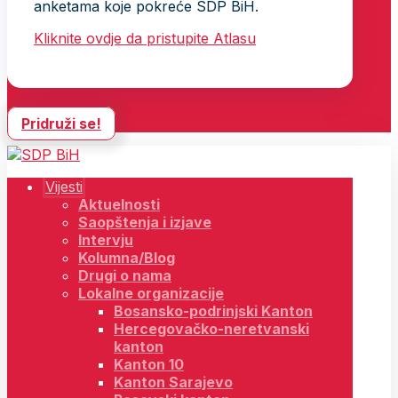
anketama koje pokreće SDP BiH.
Kliknite ovdje da pristupite Atlasu
Pridruži se!
Vijesti
Aktuelnosti
Saopštenja i izjave
Intervju
Kolumna/Blog
Drugi o nama
Lokalne organizacije
Bosansko-podrinjski Kanton
Hercegovačko-neretvanski
kanton
Kanton 10
Kanton Sarajevo