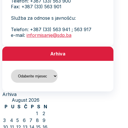
Telefon: +387 (33) 563 900
Fax: +387 (33) 563 901
Služba za odnose s javnošću:
Telefon: +387 (33) 563 941 ; 563 917
e-mail:
informisanje@sdp.ba
Arhiva
Arhiva
Arhiva
August 2026
P
U
S
Č
P
S
N
1
2
3
4
5
6
7
8
9
10
11
12
13
14
15
16