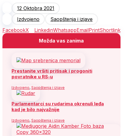
12 Oktobra 2021
Izdvojeno
Saopštenja i izjave
Facebook
X
Linkedin
Whatsapp
Email
Print
Shortlink
Možda vas zanima
Prestanite vršiti pritisak i progoniti
povratnike u RS-u
Izdvojeno
,
Saopštenja i izjave
Parlamentarci su rudarima okrenuli leđa
kad je bilo najvažnije
Izdvojeno
,
Saopštenja i izjave