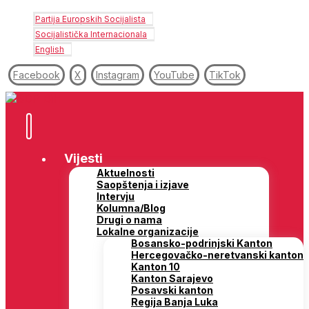
Partija Europskih Socijalista
Socijalistička Internacionala
English
Facebook
X
Instagram
YouTube
TikTok
Vijesti
Aktuelnosti
Saopštenja i izjave
Intervju
Kolumna/Blog
Drugi o nama
Lokalne organizacije
Bosansko-podrinjski Kanton
Hercegovačko-neretvanski kanton
Kanton 10
Kanton Sarajevo
Posavski kanton
Regija Banja Luka