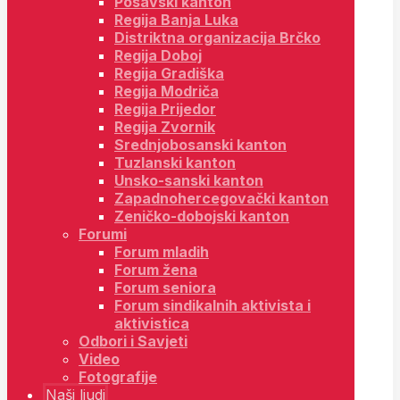
Posavski kanton
Regija Banja Luka
Distriktna organizacija Brčko
Regija Doboj
Regija Gradiška
Regija Modriča
Regija Prijedor
Regija Zvornik
Srednjobosanski kanton
Tuzlanski kanton
Unsko-sanski kanton
Zapadnohercegovački kanton
Zeničko-dobojski kanton
Forumi
Forum mladih
Forum žena
Forum seniora
Forum sindikalnih aktivista i
aktivistica
Odbori i Savjeti
Video
Fotografije
Naši ljudi