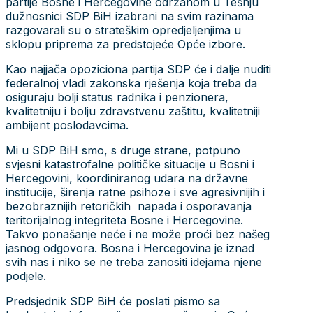
partije Bosne i Hercegovine održanom u Tešnju
dužnosnici SDP BiH izabrani na svim razinama
razgovarali su o strateškim opredjeljenjima u
sklopu priprema za predstojeće Opće izbore.
Kao najjača opoziciona partija SDP će i dalje nuditi
federalnoj vladi zakonska rješenja koja treba da
osiguraju bolji status radnika i penzionera,
kvalitetniju i bolju zdravstvenu zaštitu, kvalitetniji
ambijent poslodavcima.
Mi u SDP BiH smo, s druge strane, potpuno
svjesni katastrofalne političke situacije u Bosni i
Hercegovini, koordiniranog udara na državne
institucije, širenja ratne psihoze i sve agresivnijih i
bezobraznijih retoričkih napada i osporavanja
teritorijalnog integriteta Bosne i Hercegovine.
Takvo ponašanje neće i ne može proći bez našeg
jasnog odgovora. Bosna i Hercegovina je iznad
svih nas i niko se ne treba zanositi idejama njene
podjele.
Predsjednik SDP BiH će poslati pismo sa