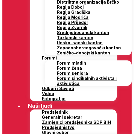
Distriktna organizacija Brčko
Regija Doboj
Regija Gradiška
Regija Modriča
Regija Prijedor
Regija Zvornik
Srednjobosanski kanton
Tuzlanski kanton
Unsko-sanski kanton
Zapadnohercegovački kanton
Zeničko-dobojski kanton
Forumi
Forum mladih
Forum žena
Forum seniora
Forum sindikalnih aktivista i
aktivistica
Odbori i Savjeti
Video
Fotografije
Naši ljudi
Predsjednik
Generalni sekretar
Zamjenici predsjednika SDP BiH
Predsjedništvo
Glavni odbor