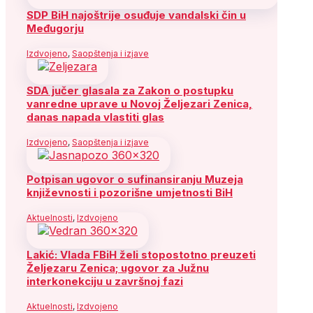
SDP BiH najoštrije osuđuje vandalski čin u
Međugorju
Izdvojeno
,
Saopštenja i izjave
SDA jučer glasala za Zakon o postupku
vanredne uprave u Novoj Željezari Zenica,
danas napada vlastiti glas
Izdvojeno
,
Saopštenja i izjave
Potpisan ugovor o sufinansiranju Muzeja
književnosti i pozorišne umjetnosti BiH
Aktuelnosti
,
Izdvojeno
Lakić: Vlada FBiH želi stopostotno preuzeti
Željezaru Zenica; ugovor za Južnu
interkonekciju u završnoj fazi
Aktuelnosti
,
Izdvojeno