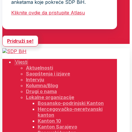
anketama koje pokreće SDP BiH.
Kliknite ovdje da pristupite Atlasu
Pridruži se!
Vijesti
Aktuelnosti
Saopštenja i izjave
Intervju
Kolumna/Blog
Drugi o nama
Lokalne organizacije
Bosansko-podrinjski Kanton
Hercegovačko-neretvanski
kanton
Kanton 10
Kanton Sarajevo