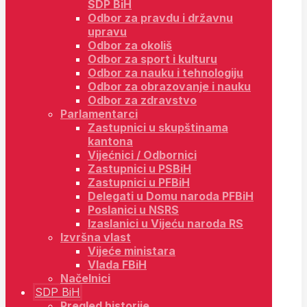
SDP BiH
Odbor za pravdu i državnu
upravu
Odbor za okoliš
Odbor za sport i kulturu
Odbor za nauku i tehnologiju
Odbor za obrazovanje i nauku
Odbor za zdravstvo
Parlamentarci
Zastupnici u skupštinama
kantona
Vijećnici / Odbornici
Zastupnici u PSBiH
Zastupnici u PFBiH
Delegati u Domu naroda PFBiH
Poslanici u NSRS
Izaslanici u Vijeću naroda RS
Izvršna vlast
Vijeće ministara
Vlada FBiH
Načelnici
SDP BiH
Pregled historije