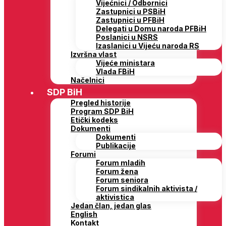
Vijećnici / Odbornici
Zastupnici u PSBiH
Zastupnici u PFBiH
Delegati u Domu naroda PFBiH
Poslanici u NSRS
Izaslanici u Vijeću naroda RS
Izvršna vlast
Vijeće ministara
Vlada FBiH
Načelnici
SDP BiH
Pregled historije
Program SDP BiH
Etički kodeks
Dokumenti
Dokumenti
Publikacije
Forumi
Forum mladih
Forum žena
Forum seniora
Forum sindikalnih aktivista /
aktivistica
Jedan član, jedan glas
English
Kontakt