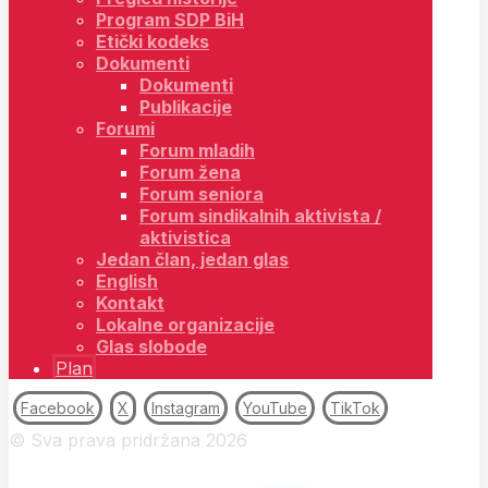
Program SDP BiH
Etički kodeks
Dokumenti
Dokumenti
Publikacije
Forumi
Forum mladih
Forum žena
Forum seniora
Forum sindikalnih aktivista /
aktivistica
Jedan član, jedan glas
English
Kontakt
Lokalne organizacije
Glas slobode
Plan
Facebook
X
Instagram
YouTube
TikTok
© Sva prava pridržana 2026