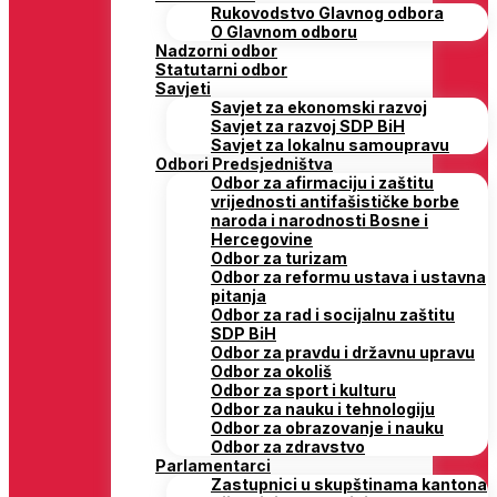
Rukovodstvo Glavnog odbora
O Glavnom odboru
Nadzorni odbor
Statutarni odbor
Savjeti
Savjet za ekonomski razvoj
Savjet za razvoj SDP BiH
Savjet za lokalnu samoupravu
Odbori Predsjedništva
Odbor za afirmaciju i zaštitu
vrijednosti antifašističke borbe
naroda i narodnosti Bosne i
Hercegovine
Odbor za turizam
Odbor za reformu ustava i ustavna
pitanja
Odbor za rad i socijalnu zaštitu
SDP BiH
Odbor za pravdu i državnu upravu
Odbor za okoliš
Odbor za sport i kulturu
Odbor za nauku i tehnologiju
Odbor za obrazovanje i nauku
Odbor za zdravstvo
Parlamentarci
Zastupnici u skupštinama kantona