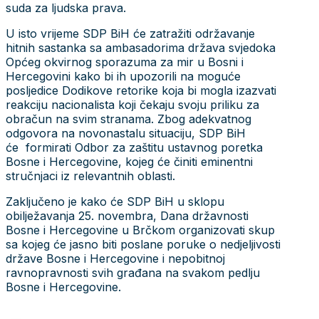
suda za ljudska prava.
U isto vrijeme SDP BiH će zatražiti održavanje
hitnih sastanka sa ambasadorima država svjedoka
Općeg okvirnog sporazuma za mir u Bosni i
Hercegovini kako bi ih upozorili na moguće
posljedice Dodikove retorike koja bi mogla izazvati
reakciju nacionalista koji čekaju svoju priliku za
obračun na svim stranama. Zbog adekvatnog
odgovora na novonastalu situaciju, SDP BiH
će formirati Odbor za zaštitu ustavnog poretka
Bosne i Hercegovine, kojeg će činiti eminentni
stručnjaci iz relevantnih oblasti.
Zaključeno je kako će SDP BiH u sklopu
obilježavanja 25. novembra, Dana državnosti
Bosne i Hercegovine u Brčkom organizovati skup
sa kojeg će jasno biti poslane poruke o nedjeljivosti
države Bosne i Hercegovine i nepobitnoj
ravnopravnosti svih građana na svakom pedlju
Bosne i Hercegovine.