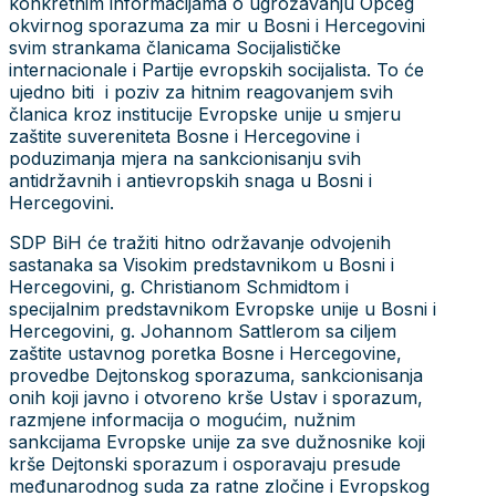
konkretnim informacijama o ugrožavanju Općeg
okvirnog sporazuma za mir u Bosni i Hercegovini
svim strankama članicama Socijalističke
internacionale i Partije evropskih socijalista. To će
ujedno biti i poziv za hitnim reagovanjem svih
članica kroz institucije Evropske unije u smjeru
zaštite suvereniteta Bosne i Hercegovine i
poduzimanja mjera na sankcionisanju svih
antidržavnih i antievropskih snaga u Bosni i
Hercegovini.
SDP BiH će tražiti hitno održavanje odvojenih
sastanaka sa Visokim predstavnikom u Bosni i
Hercegovini, g. Christianom Schmidtom i
specijalnim predstavnikom Evropske unije u Bosni i
Hercegovini, g. Johannom Sattlerom sa ciljem
zaštite ustavnog poretka Bosne i Hercegovine,
provedbe Dejtonskog sporazuma, sankcionisanja
onih koji javno i otvoreno krše Ustav i sporazum,
razmjene informacija o mogućim, nužnim
sankcijama Evropske unije za sve dužnosnike koji
krše Dejtonski sporazum i osporavaju presude
međunarodnog suda za ratne zločine i Evropskog