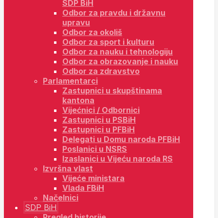
SDP BiH
Odbor za pravdu i državnu
upravu
Odbor za okoliš
Odbor za sport i kulturu
Odbor za nauku i tehnologiju
Odbor za obrazovanje i nauku
Odbor za zdravstvo
Parlamentarci
Zastupnici u skupštinama
kantona
Vijećnici / Odbornici
Zastupnici u PSBiH
Zastupnici u PFBiH
Delegati u Domu naroda PFBiH
Poslanici u NSRS
Izaslanici u Vijeću naroda RS
Izvršna vlast
Vijeće ministara
Vlada FBiH
Načelnici
SDP BiH
Pregled historije