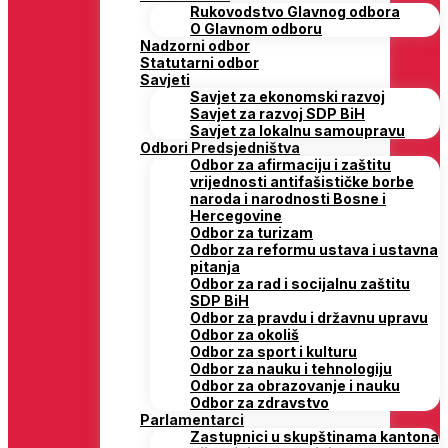
Rukovodstvo Glavnog odbora
O Glavnom odboru
Nadzorni odbor
Statutarni odbor
Savjeti
Savjet za ekonomski razvoj
Savjet za razvoj SDP BiH
Savjet za lokalnu samoupravu
Odbori Predsjedništva
Odbor za afirmaciju i zaštitu
vrijednosti antifašističke borbe
naroda i narodnosti Bosne i
Hercegovine
Odbor za turizam
Odbor za reformu ustava i ustavna
pitanja
Odbor za rad i socijalnu zaštitu
SDP BiH
Odbor za pravdu i državnu upravu
Odbor za okoliš
Odbor za sport i kulturu
Odbor za nauku i tehnologiju
Odbor za obrazovanje i nauku
Odbor za zdravstvo
Parlamentarci
Zastupnici u skupštinama kantona