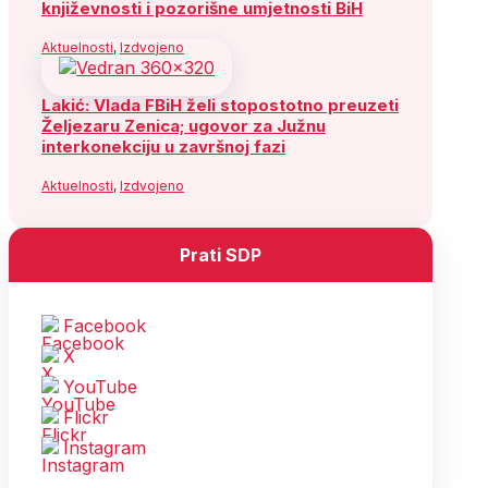
književnosti i pozorišne umjetnosti BiH
Aktuelnosti
,
Izdvojeno
Lakić: Vlada FBiH želi stopostotno preuzeti
Željezaru Zenica; ugovor za Južnu
interkonekciju u završnoj fazi
Aktuelnosti
,
Izdvojeno
Prati SDP
Facebook
X
YouTube
Flickr
Instagram