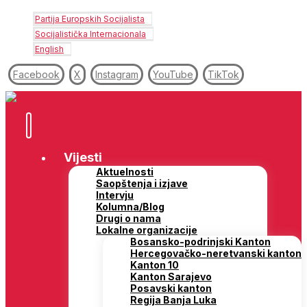
Partija Europskih Socijalista
Socijalistička Internacionala
English
Facebook
X
Instagram
YouTube
TikTok
Vijesti
Aktuelnosti
Saopštenja i izjave
Intervju
Kolumna/Blog
Drugi o nama
Lokalne organizacije
Bosansko-podrinjski Kanton
Hercegovačko-neretvanski kanton
Kanton 10
Kanton Sarajevo
Posavski kanton
Regija Banja Luka