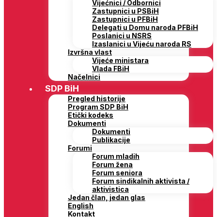
Vijećnici / Odbornici
Zastupnici u PSBiH
Zastupnici u PFBiH
Delegati u Domu naroda PFBiH
Poslanici u NSRS
Izaslanici u Vijeću naroda RS
Izvršna vlast
Vijeće ministara
Vlada FBiH
Načelnici
SDP BiH
Pregled historije
Program SDP BiH
Etički kodeks
Dokumenti
Dokumenti
Publikacije
Forumi
Forum mladih
Forum žena
Forum seniora
Forum sindikalnih aktivista /
aktivistica
Jedan član, jedan glas
English
Kontakt