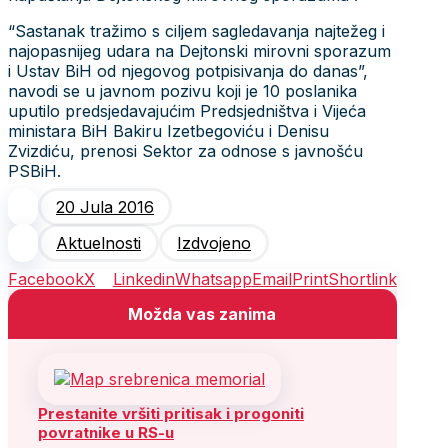
“Sastanak tražimo s ciljem sagledavanja najtežeg i
najopasnijeg udara na Dejtonski mirovni sporazum
i Ustav BiH od njegovog potpisivanja do danas”,
navodi se u javnom pozivu koji je 10 poslanika
uputilo predsjedavajućim Predsjedništva i Vijeća
ministara BiH Bakiru Izetbegoviću i Denisu
Zvizdiću, prenosi Sektor za odnose s javnošću
PSBiH.
20 Jula 2016
Aktuelnosti
Izdvojeno
Facebook
X
Linkedin
Whatsapp
Email
Print
Shortlink
Možda vas zanima
Prestanite vršiti pritisak i progoniti
povratnike u RS-u