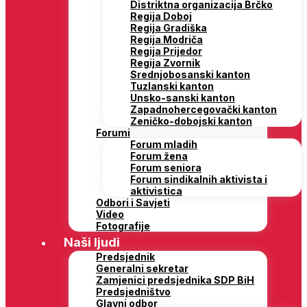
Distriktna organizacija Brčko
Regija Doboj
Regija Gradiška
Regija Modriča
Regija Prijedor
Regija Zvornik
Srednjobosanski kanton
Tuzlanski kanton
Unsko-sanski kanton
Zapadnohercegovački kanton
Zeničko-dobojski kanton
Forumi
Forum mladih
Forum žena
Forum seniora
Forum sindikalnih aktivista i
aktivistica
Odbori i Savjeti
Video
Fotografije
Naši ljudi
Predsjednik
Generalni sekretar
Zamjenici predsjednika SDP BiH
Predsjedništvo
Glavni odbor