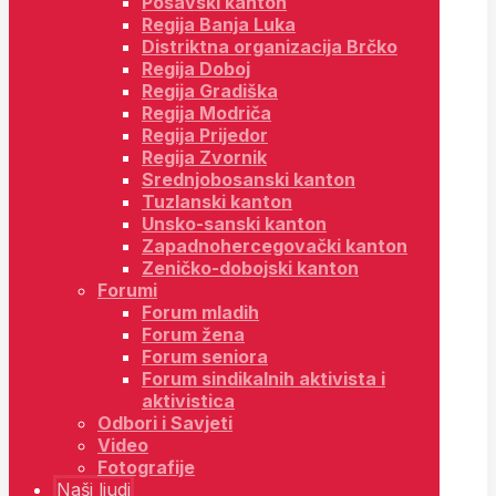
Posavski kanton
Regija Banja Luka
Distriktna organizacija Brčko
Regija Doboj
Regija Gradiška
Regija Modriča
Regija Prijedor
Regija Zvornik
Srednjobosanski kanton
Tuzlanski kanton
Unsko-sanski kanton
Zapadnohercegovački kanton
Zeničko-dobojski kanton
Forumi
Forum mladih
Forum žena
Forum seniora
Forum sindikalnih aktivista i
aktivistica
Odbori i Savjeti
Video
Fotografije
Naši ljudi