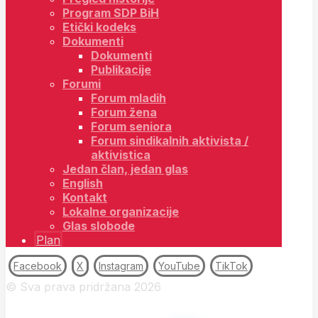
Program SDP BiH
Etički kodeks
Dokumenti
Dokumenti
Publikacije
Forumi
Forum mladih
Forum žena
Forum seniora
Forum sindikalnih aktivista /
aktivistica
Jedan član, jedan glas
English
Kontakt
Lokalne organizacije
Glas slobode
Plan
Facebook
X
Instagram
YouTube
TikTok
© Sva prava pridržana 2026