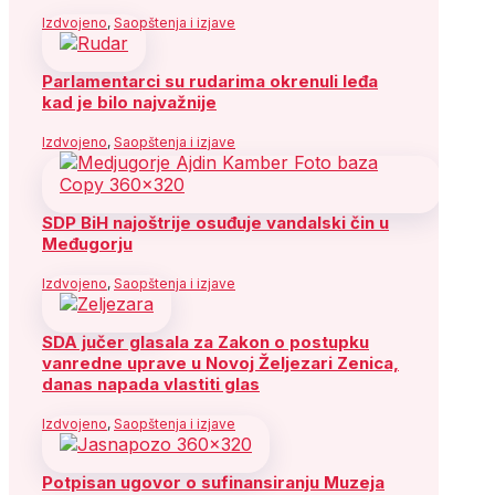
Izdvojeno
,
Saopštenja i izjave
Parlamentarci su rudarima okrenuli leđa
kad je bilo najvažnije
Izdvojeno
,
Saopštenja i izjave
SDP BiH najoštrije osuđuje vandalski čin u
Međugorju
Izdvojeno
,
Saopštenja i izjave
SDA jučer glasala za Zakon o postupku
vanredne uprave u Novoj Željezari Zenica,
danas napada vlastiti glas
Izdvojeno
,
Saopštenja i izjave
Potpisan ugovor o sufinansiranju Muzeja