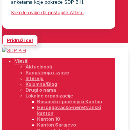
anketama koje pokreće SDP BiH.
Kliknite ovdje da pristupite Atlasu
Pridruži se!
Vijesti
Aktuelnosti
Saopštenja i izjave
Intervju
Kolumna/Blog
Drugi o nama
Lokalne organizacije
Bosansko-podrinjski Kanton
Hercegovačko-neretvanski
kanton
Kanton 10
Kanton Sarajevo