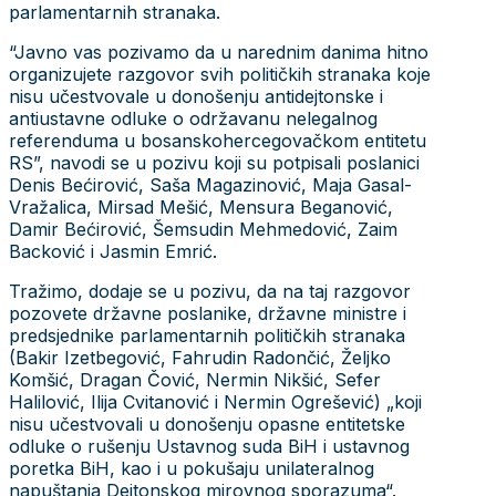
parlamentarnih stranaka.
“Javno vas pozivamo da u narednim danima hitno
organizujete razgovor svih političkih stranaka koje
nisu učestvovale u donošenju antidejtonske i
antiustavne odluke o održavanu nelegalnog
referenduma u bosanskohercegovačkom entitetu
RS”, navodi se u pozivu koji su potpisali poslanici
Denis Bećirović, Saša Magazinović, Maja Gasal-
Vražalica, Mirsad Mešić, Mensura Beganović,
Damir Bećirović, Šemsudin Mehmedović, Zaim
Backović i Jasmin Emrić.
Tražimo, dodaje se u pozivu, da na taj razgovor
pozovete državne poslanike, državne ministre i
predsjednike parlamentarnih političkih stranaka
(Bakir Izetbegović, Fahrudin Radončić, Željko
Komšić, Dragan Čović, Nermin Nikšić, Sefer
Halilović, Ilija Cvitanović i Nermin Ogrešević) „koji
nisu učestvovali u donošenju opasne entitetske
odluke o rušenju Ustavnog suda BiH i ustavnog
poretka BiH, kao i u pokušaju unilateralnog
napuštanja Dejtonskog mirovnog sporazuma“.