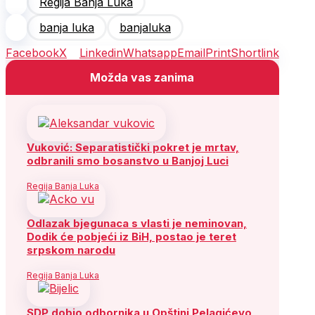
Regija Banja Luka
banja luka
banjaluka
Facebook
X
Linkedin
Whatsapp
Email
Print
Shortlink
Možda vas zanima
Vuković: Separatistički pokret je mrtav,
odbranili smo bosanstvo u Banjoj Luci
Regija Banja Luka
Odlazak bjegunaca s vlasti je neminovan,
Dodik će pobjeći iz BiH, postao je teret
srpskom narodu
Regija Banja Luka
SDP dobio odbornika u Opštini Pelagićevo