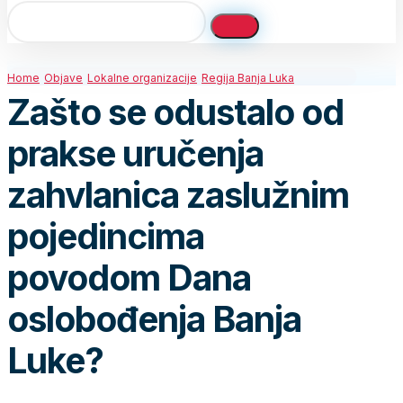
Home
Objave
Lokalne organizacije
Regija Banja Luka
Zašto se odustalo od
prakse uručenja
zahvlanica zaslužnim
pojedincima
povodom Dana
oslobođenja Banja
Luke?