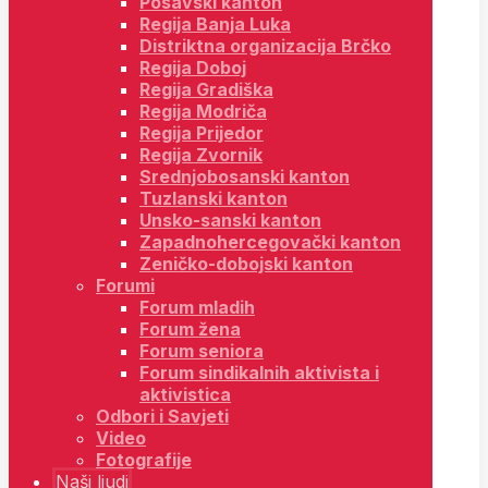
Posavski kanton
Regija Banja Luka
Distriktna organizacija Brčko
Regija Doboj
Regija Gradiška
Regija Modriča
Regija Prijedor
Regija Zvornik
Srednjobosanski kanton
Tuzlanski kanton
Unsko-sanski kanton
Zapadnohercegovački kanton
Zeničko-dobojski kanton
Forumi
Forum mladih
Forum žena
Forum seniora
Forum sindikalnih aktivista i
aktivistica
Odbori i Savjeti
Video
Fotografije
Naši ljudi