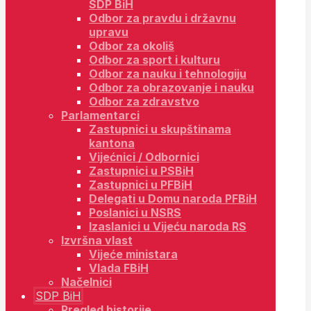
SDP BiH
Odbor za pravdu i državnu
upravu
Odbor za okoliš
Odbor za sport i kulturu
Odbor za nauku i tehnologiju
Odbor za obrazovanje i nauku
Odbor za zdravstvo
Parlamentarci
Zastupnici u skupštinama
kantona
Vijećnici / Odbornici
Zastupnici u PSBiH
Zastupnici u PFBiH
Delegati u Domu naroda PFBiH
Poslanici u NSRS
Izaslanici u Vijeću naroda RS
Izvršna vlast
Vijeće ministara
Vlada FBiH
Načelnici
SDP BiH
Pregled historije