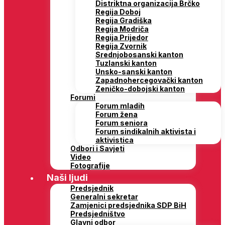
Distriktna organizacija Brčko
Regija Doboj
Regija Gradiška
Regija Modriča
Regija Prijedor
Regija Zvornik
Srednjobosanski kanton
Tuzlanski kanton
Unsko-sanski kanton
Zapadnohercegovački kanton
Zeničko-dobojski kanton
Forumi
Forum mladih
Forum žena
Forum seniora
Forum sindikalnih aktivista i
aktivistica
Odbori i Savjeti
Video
Fotografije
Naši ljudi
Predsjednik
Generalni sekretar
Zamjenici predsjednika SDP BiH
Predsjedništvo
Glavni odbor