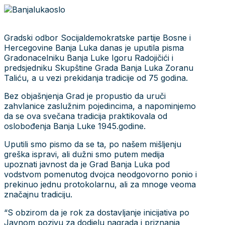
Gradski odbor Socijaldemokratske partije Bosne i
Hercegovine Banja Luka danas je uputila pisma
Gradonacelniku Banja Luke Igoru Radojičići i
predsjedniku Skupštine Grada Banja Luka Zoranu
Taliću, a u vezi prekidanja tradicije od 75 godina.
Bez objašnjenja Grad je propustio da uruči
zahvlanice zaslužnim pojedincima, a napominjemo
da se ova svečana tradicija praktikovala od
oslobođenja Banja Luke 1945.godine.
Uputili smo pismo da se ta, po našem mišljenju
greška ispravi, ali dužni smo putem medija
upoznati javnost da je Grad Banja Luka pod
vodstvom pomenutog dvojca neodgovorno ponio i
prekinuo jednu protokolarnu, ali za mnoge veoma
značajnu tradiciju.
“S obzirom da je rok za dostavljanje inicijativa po
Javnom pozivu za dodjelu nagrada i priznanja