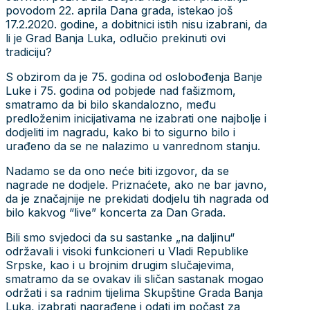
povodom 22. aprila Dana grada, istekao još
17.2.2020. godine, a dobitnici istih nisu izabrani, da
li je Grad Banja Luka, odlučio prekinuti ovi
tradiciju?
S obzirom da je 75. godina od oslobođenja Banje
Luke i 75. godina od pobjede nad fašizmom,
smatramo da bi bilo skandalozno, među
predloženim inicijativama ne izabrati one najbolje i
dodjeliti im nagradu, kako bi to sigurno bilo i
urađeno da se ne nalazimo u vanrednom stanju.
Nadamo se da ono neće biti izgovor, da se
nagrade ne dodjele. Priznaćete, ako ne bar javno,
da je značajnije ne prekidati dodjelu tih nagrada od
bilo kakvog “live” koncerta za Dan Grada.
Bili smo svjedoci da su sastanke „na daljinu“
održavali i visoki funkcioneri u Vladi Republike
Srpske, kao i u brojnim drugim slučajevima,
smatramo da se ovakav ili sličan sastanak mogao
održati i sa radnim tijelima Skupštine Grada Banja
Luka, izabrati nagrađene i odati im počast za