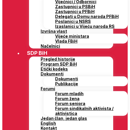
Vijećnici / Odbornici
Zastupnici u PSBiH
Zastupnici u PFBiH
Delegati u Domu naroda PFBiH
Poslanici u NSRS
Izaslanici u Vijeću naroda RS
Izvršna vlast
Vijeće ministara
Vlada FBiH
Načelnici
SDP BiH
Pregled historije
Program SDP BiH
Etički kodeks
Dokumenti
Dokumenti
Publikacije
Forumi
Forum mladih
Forum žena
Forum seniora
Forum sindikalnih aktivista /
aktivistica
Jedan član, jedan glas
English
Kontakt