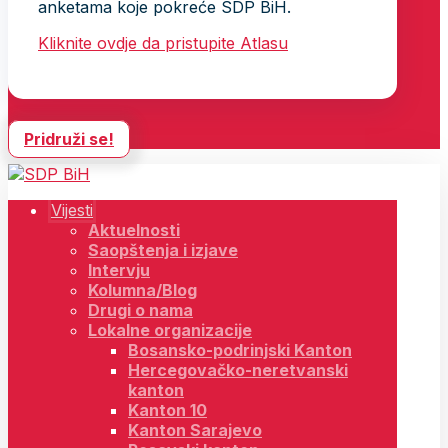
anketama koje pokreće SDP BiH.
Kliknite ovdje da pristupite Atlasu
Pridruži se!
Vijesti
Aktuelnosti
Saopštenja i izjave
Intervju
Kolumna/Blog
Drugi o nama
Lokalne organizacije
Bosansko-podrinjski Kanton
Hercegovačko-neretvanski
kanton
Kanton 10
Kanton Sarajevo