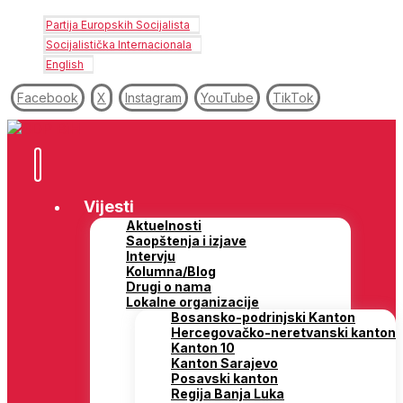
Partija Europskih Socijalista
Socijalistička Internacionala
English
Facebook
X
Instagram
YouTube
TikTok
Vijesti
Aktuelnosti
Saopštenja i izjave
Intervju
Kolumna/Blog
Drugi o nama
Lokalne organizacije
Bosansko-podrinjski Kanton
Hercegovačko-neretvanski kanton
Kanton 10
Kanton Sarajevo
Posavski kanton
Regija Banja Luka