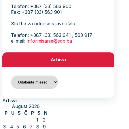
Telefon: +387 (33) 563 900
Fax: +387 (33) 563 901
Služba za odnose s javnošću:
Telefon: +387 (33) 563 941 ; 563 917
e-mail:
informisanje@sdp.ba
Arhiva
Arhiva
Arhiva
August 2026
P
U
S
Č
P
S
N
1
2
3
4
5
6
7
8
9