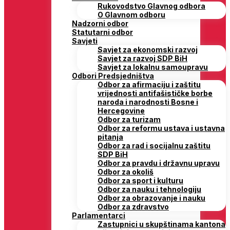
Rukovodstvo Glavnog odbora
O Glavnom odboru
Nadzorni odbor
Statutarni odbor
Savjeti
Savjet za ekonomski razvoj
Savjet za razvoj SDP BiH
Savjet za lokalnu samoupravu
Odbori Predsjedništva
Odbor za afirmaciju i zaštitu
vrijednosti antifašističke borbe
naroda i narodnosti Bosne i
Hercegovine
Odbor za turizam
Odbor za reformu ustava i ustavna
pitanja
Odbor za rad i socijalnu zaštitu
SDP BiH
Odbor za pravdu i državnu upravu
Odbor za okoliš
Odbor za sport i kulturu
Odbor za nauku i tehnologiju
Odbor za obrazovanje i nauku
Odbor za zdravstvo
Parlamentarci
Zastupnici u skupštinama kantona