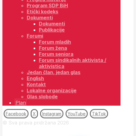
Program SDP BiH
Etički kodeks
Dokumenti
Dokumenti
Publikacije
Forumi
Forum mladih
Forum žena
Forum seniora
Forum sindikalnih aktivista /
aktivistica
Jedan član, jedan glas
English
Kontakt
Lokalne organizacije
Glas slobode
Plan
Facebook
X
Instagram
YouTube
TikTok
© Sva prava pridržana 2026