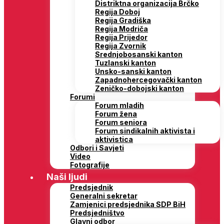
Distriktna organizacija Brčko
Regija Doboj
Regija Gradiška
Regija Modriča
Regija Prijedor
Regija Zvornik
Srednjobosanski kanton
Tuzlanski kanton
Unsko-sanski kanton
Zapadnohercegovački kanton
Zeničko-dobojski kanton
Forumi
Forum mladih
Forum žena
Forum seniora
Forum sindikalnih aktivista i
aktivistica
Odbori i Savjeti
Video
Fotografije
Naši ljudi
Predsjednik
Generalni sekretar
Zamjenici predsjednika SDP BiH
Predsjedništvo
Glavni odbor