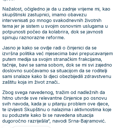
Nažalost, očigledno je da u zadnje vrijeme mi, kao
skupštinski zastupnici, imamo obavezu
intervenisati po mnogo svakodnevnih životnih
tema jer je sistem u svojim osnovnim uslugama u
potpunosti počeo da kolabrira, dok se javnosti
spinuju raznorazne reforme.
Jasno je kako se ovdje radi o činjenici da se
izvršna politika već mjesecima bavi prepucavanjem
putem medija sa svojim stranačkim frakcijama,
tačnije, bavi se sama sobom, dok se mi svi zajedno
doslovno suočavamo sa situacijom da se roditelji
sami snalaze kako bi djeci obezbijedili zdravstvenu
zaštitu koja im život znači..
Zbog svega navedenog, tražim od nadležnih da
hitno utvrde sve relevantne činjenice po osnovu
svih navoda, kada je u pitanju problem ove djece,
te izvijesti Skupštinu o nalazima i aktivnostima koje
su poduzete kako bi se navedena situacija
dugoročno razriješila“, navodi Srna-Bajramović.