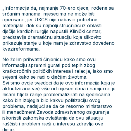
„Informacija da, najmanje 70-ero djece, rođene sa
srčanim manama, mjesecima ne može biti
operisano, jer UKCS nije nabavio potrebne
materijale, dok su najbolji stručnjaci iz oblasti
dječije kardiohirurgije napustili Klinički centar,
predstavlja dramatičnu situaciju koja slikovito
prikazuje stanje u koje nam je zdravstvo dovedeno
kvazireformama.
Ne želim prihvatiti činjenicu kako smo ovu
informaciju spremni gurati pod tepih zbog
kratkoročnih političkih interesa i relacija, iako smo
svjesni kako se radi o dječijim životima.
Svi smo ovdje svjedoci da je ovo informacija koja je
aktuelizirana već više od mjesec dana i namjerno je
nisam htjela ranije problematizirati na sjednicama
kako bih izbjegla bilo kakvu politizaciju ovog
problema, nadajući se da će resorno ministarstvo
ili menadžment Zavoda zdravstvenog osiguranja
iskoristiti zakonska ovlaštenja da ovu situaciju
raščisti i problem riješi u interesu zdravlja ove
djece.