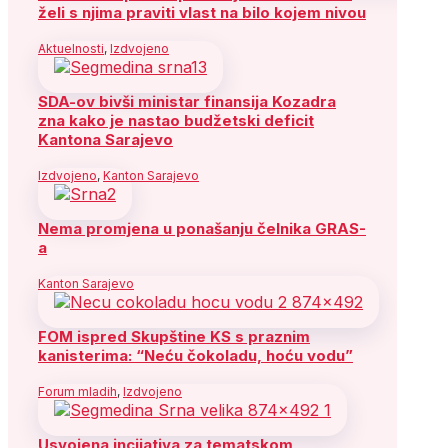
želi s njima praviti vlast na bilo kojem nivou
Aktuelnosti
,
Izdvojeno
SDA-ov bivši ministar finansija Kozadra
zna kako je nastao budžetski deficit
Kantona Sarajevo
Izdvojeno
,
Kanton Sarajevo
Nema promjena u ponašanju čelnika GRAS-
a
Kanton Sarajevo
FOM ispred Skupštine KS s praznim
kanisterima: “Neću čokoladu, hoću vodu”
Forum mladih
,
Izdvojeno
Usvojena incijativa za tematskom