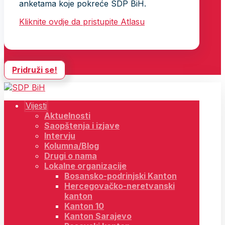
anketama koje pokreće SDP BiH.
Kliknite ovdje da pristupite Atlasu
Pridruži se!
Vijesti
Aktuelnosti
Saopštenja i izjave
Intervju
Kolumna/Blog
Drugi o nama
Lokalne organizacije
Bosansko-podrinjski Kanton
Hercegovačko-neretvanski
kanton
Kanton 10
Kanton Sarajevo