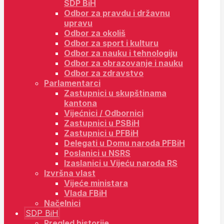
SDP BiH
Odbor za pravdu i državnu
upravu
Odbor za okoliš
Odbor za sport i kulturu
Odbor za nauku i tehnologiju
Odbor za obrazovanje i nauku
Odbor za zdravstvo
Parlamentarci
Zastupnici u skupštinama
kantona
Vijećnici / Odbornici
Zastupnici u PSBiH
Zastupnici u PFBiH
Delegati u Domu naroda PFBiH
Poslanici u NSRS
Izaslanici u Vijeću naroda RS
Izvršna vlast
Vijeće ministara
Vlada FBiH
Načelnici
SDP BiH
Pregled historije