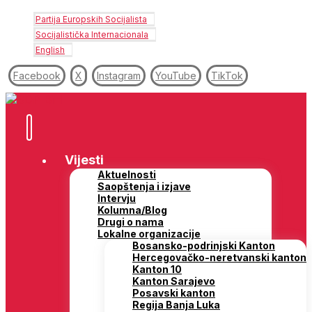
Partija Europskih Socijalista
Socijalistička Internacionala
English
Facebook
X
Instagram
YouTube
TikTok
Vijesti
Aktuelnosti
Saopštenja i izjave
Intervju
Kolumna/Blog
Drugi o nama
Lokalne organizacije
Bosansko-podrinjski Kanton
Hercegovačko-neretvanski kanton
Kanton 10
Kanton Sarajevo
Posavski kanton
Regija Banja Luka