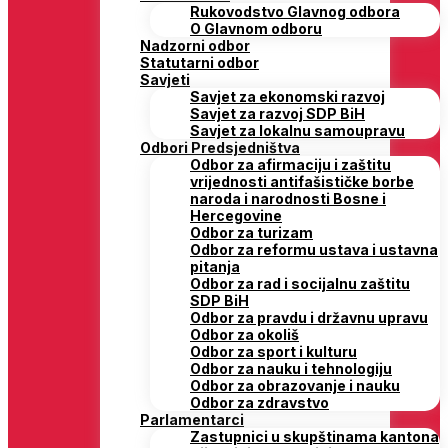
Rukovodstvo Glavnog odbora
O Glavnom odboru
Nadzorni odbor
Statutarni odbor
Savjeti
Savjet za ekonomski razvoj
Savjet za razvoj SDP BiH
Savjet za lokalnu samoupravu
Odbori Predsjedništva
Odbor za afirmaciju i zaštitu
vrijednosti antifašističke borbe
naroda i narodnosti Bosne i
Hercegovine
Odbor za turizam
Odbor za reformu ustava i ustavna
pitanja
Odbor za rad i socijalnu zaštitu
SDP BiH
Odbor za pravdu i državnu upravu
Odbor za okoliš
Odbor za sport i kulturu
Odbor za nauku i tehnologiju
Odbor za obrazovanje i nauku
Odbor za zdravstvo
Parlamentarci
Zastupnici u skupštinama kantona