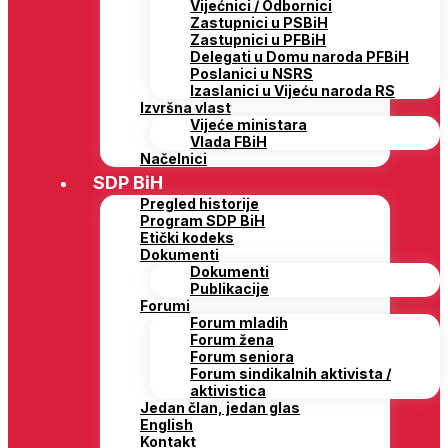
Vijećnici / Odbornici
Zastupnici u PSBiH
Zastupnici u PFBiH
Delegati u Domu naroda PFBiH
Poslanici u NSRS
Izaslanici u Vijeću naroda RS
Izvršna vlast
Vijeće ministara
Vlada FBiH
Načelnici
SDP BiH
Pregled historije
Program SDP BiH
Etički kodeks
Dokumenti
Dokumenti
Publikacije
Forumi
Forum mladih
Forum žena
Forum seniora
Forum sindikalnih aktivista /
aktivistica
Jedan član, jedan glas
English
Kontakt