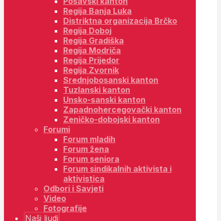
Posavski kanton
Regija Banja Luka
Distriktna organizacija Brčko
Regija Doboj
Regija Gradiška
Regija Modriča
Regija Prijedor
Regija Zvornik
Srednjobosanski kanton
Tuzlanski kanton
Unsko-sanski kanton
Zapadnohercegovački kanton
Zeničko-dobojski kanton
Forumi
Forum mladih
Forum žena
Forum seniora
Forum sindikalnih aktivista i
aktivistica
Odbori i Savjeti
Video
Fotografije
Naši ljudi