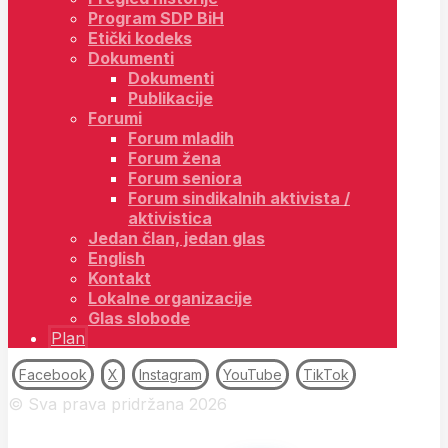
Program SDP BiH
Etički kodeks
Dokumenti
Dokumenti
Publikacije
Forumi
Forum mladih
Forum žena
Forum seniora
Forum sindikalnih aktivista /
aktivistica
Jedan član, jedan glas
English
Kontakt
Lokalne organizacije
Glas slobode
Plan
Facebook
X
Instagram
YouTube
TikTok
© Sva prava pridržana 2026