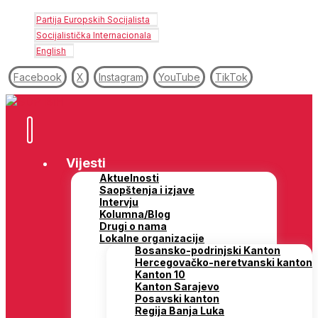
Partija Europskih Socijalista
Socijalistička Internacionala
English
Facebook
X
Instagram
YouTube
TikTok
Vijesti
Aktuelnosti
Saopštenja i izjave
Intervju
Kolumna/Blog
Drugi o nama
Lokalne organizacije
Bosansko-podrinjski Kanton
Hercegovačko-neretvanski kanton
Kanton 10
Kanton Sarajevo
Posavski kanton
Regija Banja Luka