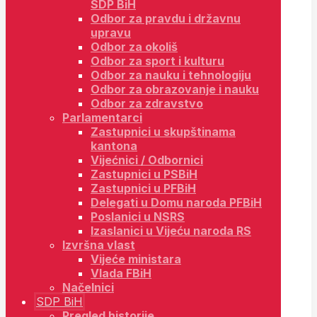
SDP BiH
Odbor za pravdu i državnu
upravu
Odbor za okoliš
Odbor za sport i kulturu
Odbor za nauku i tehnologiju
Odbor za obrazovanje i nauku
Odbor za zdravstvo
Parlamentarci
Zastupnici u skupštinama
kantona
Vijećnici / Odbornici
Zastupnici u PSBiH
Zastupnici u PFBiH
Delegati u Domu naroda PFBiH
Poslanici u NSRS
Izaslanici u Vijeću naroda RS
Izvršna vlast
Vijeće ministara
Vlada FBiH
Načelnici
SDP BiH
Pregled historije