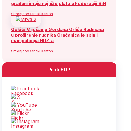
građani imaju najniže plate u Federaciji BiH
Srednjobosanski kanton
Gekić: Miješanje Gordana Grlića Radmana
u proširenje rudnika Gračanica je spin i
manipulacija HDZ-a
Srednjobosanski kanton
Prati SDP
Facebook
X
YouTube
Flickr
Instagram