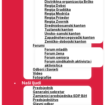
Distriktna organizacija Brčko
Regija Doboj
Regija Gradiška
Regija Modriča
Regija Prijedor
Regija Zvornik
Srednjobosanski kanton
Tuzlanski kanton
Unsko-sanski kanton
Zapadnohercegovački kanton
Zeničko-dobojski kanton
Forumi
Forum mladih
Forum žena
Forum seniora
Forum sindikalnih aktivista i
aktivistica
Odbori i Savjeti
Video
Fotografije
Naši ljudi
Predsjednik
Generalni sekretar
Zamjenici predsjednika SDP BiH
Predsjedništvo
Glavni odbor