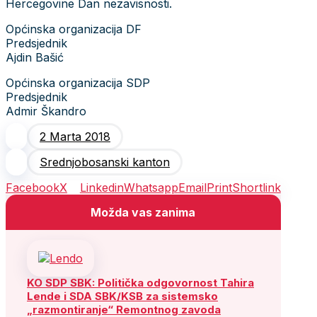
Hercegovine Dan nezavisnosti.
Općinska organizacija DF
Predsjednik
Ajdin Bašić
Općinska organizacija SDP
Predsjednik
Admir Škandro
2 Marta 2018
Srednjobosanski kanton
Facebook
X
Linkedin
Whatsapp
Email
Print
Shortlink
Možda vas zanima
KO SDP SBK: Politička odgovornost Tahira
Lende i SDA SBK/KSB za sistemsko
„razmontiranje“ Remontnog zavoda