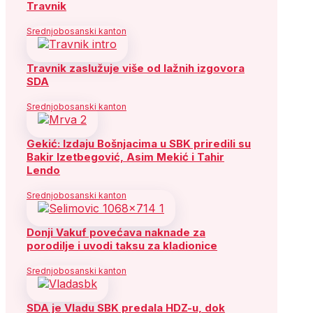
Travnik
Srednjobosanski kanton
Travnik zaslužuje više od lažnih izgovora
SDA
Srednjobosanski kanton
Gekić: Izdaju Bošnjacima u SBK priredili su
Bakir Izetbegović, Asim Mekić i Tahir
Lendo
Srednjobosanski kanton
Donji Vakuf povećava naknade za
porodilje i uvodi taksu za kladionice
Srednjobosanski kanton
SDA je Vladu SBK predala HDZ-u, dok