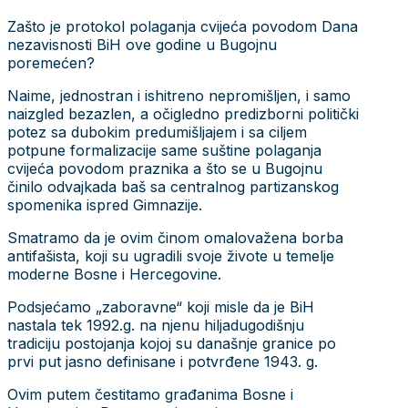
Zašto je protokol polaganja cvijeća povodom Dana
nezavisnosti BiH ove godine u Bugojnu
poremećen?
Naime, jednostran i ishitreno nepromišljen, i samo
naizgled bezazlen, a očigledno predizborni politički
potez sa dubokim predumišljajem i sa ciljem
potpune formalizacije same suštine polaganja
cvijeća povodom praznika a što se u Bugojnu
činilo odvajkada baš sa centralnog partizanskog
spomenika ispred Gimnazije.
Smatramo da je ovim činom omalovažena borba
antifašista, koji su ugradili svoje živote u temelje
moderne Bosne i Hercegovine.
Podsjećamo „zaboravne“ koji misle da je BiH
nastala tek 1992.g. na njenu hiljadugodišnju
tradiciju postojanja kojoj su današnje granice po
prvi put jasno definisane i potvrđene 1943. g.
Ovim putem čestitamo građanima Bosne i