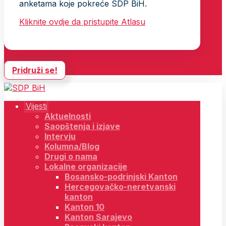
anketama koje pokreće SDP BiH.
Kliknite ovdje da pristupite Atlasu
Pridruži se!
Vijesti
Aktuelnosti
Saopštenja i izjave
Intervju
Kolumna/Blog
Drugi o nama
Lokalne organizacije
Bosansko-podrinjski Kanton
Hercegovačko-neretvanski
kanton
Kanton 10
Kanton Sarajevo