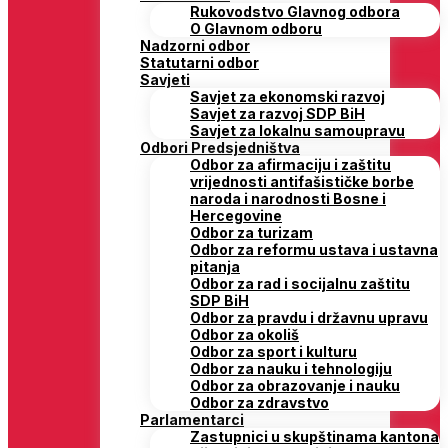
Rukovodstvo Glavnog odbora
O Glavnom odboru
Nadzorni odbor
Statutarni odbor
Savjeti
Savjet za ekonomski razvoj
Savjet za razvoj SDP BiH
Savjet za lokalnu samoupravu
Odbori Predsjedništva
Odbor za afirmaciju i zaštitu
vrijednosti antifašističke borbe
naroda i narodnosti Bosne i
Hercegovine
Odbor za turizam
Odbor za reformu ustava i ustavna
pitanja
Odbor za rad i socijalnu zaštitu
SDP BiH
Odbor za pravdu i državnu upravu
Odbor za okoliš
Odbor za sport i kulturu
Odbor za nauku i tehnologiju
Odbor za obrazovanje i nauku
Odbor za zdravstvo
Parlamentarci
Zastupnici u skupštinama kantona