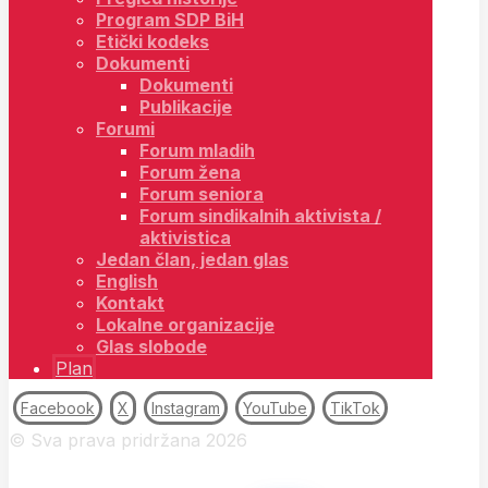
Program SDP BiH
Etički kodeks
Dokumenti
Dokumenti
Publikacije
Forumi
Forum mladih
Forum žena
Forum seniora
Forum sindikalnih aktivista /
aktivistica
Jedan član, jedan glas
English
Kontakt
Lokalne organizacije
Glas slobode
Plan
Facebook
X
Instagram
YouTube
TikTok
© Sva prava pridržana 2026