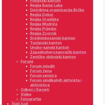
Posavski kanton
Regija Banja Luka
Distriktna organizacija Brčko
Regija Doboj
Regija Gradiška
Regija Modriča
Regija Prijedor
Regija Zvornik
Srednjobosanski kanton
Tuzlanski kanton
Unsko-sanski kanton
Zapadnohercegovački kanton
Zeničko-dobojski kanton
Forumi
Forum mladih
Forum žena
Forum seniora
Forum sindikalnih aktivista i
aktivistica
Odbori i Savjeti
Video
Fotografije
Naši ljudi