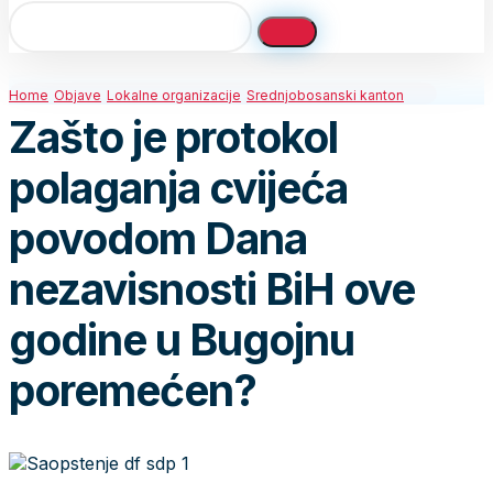
Home
Objave
Lokalne organizacije
Srednjobosanski kanton
Zašto je protokol
polaganja cvijeća
povodom Dana
nezavisnosti BiH ove
godine u Bugojnu
poremećen?