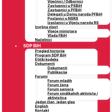
Vijećnici / Odbornici
Zastupnici u PSBiH
Zastupnici u PFBiH
Delegati u Domu naroda PFBiH
Poslanici u NSRS
Izaslanici u Vijeću naroda RS
Izvršna vlast
Vijeće ministara
Vlada FBiH
Načelnici
SDP BiH
Pregled historije
Program SDP BiH
Etički kodeks
Dokumenti
Dokumenti
Publikacije
Forumi
Forum mladih
Forum žena
Forum seniora
Forum sindikalnih aktivista /
aktivistica
Jedan član, jedan glas
English
Kontakt