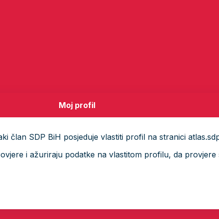
Moj profil
i član SDP BiH posjeduje vlastiti profil na stranici atlas.sd
ere i ažuriraju podatke na vlastitom profilu, da provjere s