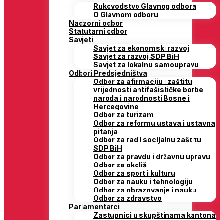
Rukovodstvo Glavnog odbora
O Glavnom odboru
Nadzorni odbor
Statutarni odbor
Savjeti
Savjet za ekonomski razvoj
Savjet za razvoj SDP BiH
Savjet za lokalnu samoupravu
Odbori Predsjedništva
Odbor za afirmaciju i zaštitu
vrijednosti antifašističke borbe
naroda i narodnosti Bosne i
Hercegovine
Odbor za turizam
Odbor za reformu ustava i ustavna
pitanja
Odbor za rad i socijalnu zaštitu
SDP BiH
Odbor za pravdu i državnu upravu
Odbor za okoliš
Odbor za sport i kulturu
Odbor za nauku i tehnologiju
Odbor za obrazovanje i nauku
Odbor za zdravstvo
Parlamentarci
Zastupnici u skupštinama kantona