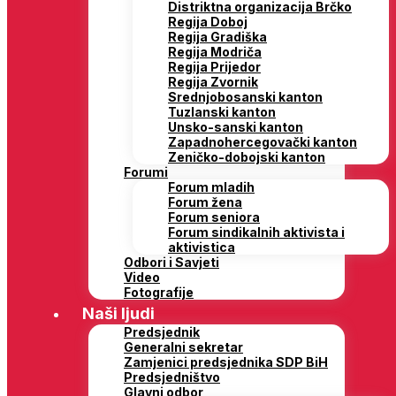
Distriktna organizacija Brčko
Regija Doboj
Regija Gradiška
Regija Modriča
Regija Prijedor
Regija Zvornik
Srednjobosanski kanton
Tuzlanski kanton
Unsko-sanski kanton
Zapadnohercegovački kanton
Zeničko-dobojski kanton
Forumi
Forum mladih
Forum žena
Forum seniora
Forum sindikalnih aktivista i
aktivistica
Odbori i Savjeti
Video
Fotografije
Naši ljudi
Predsjednik
Generalni sekretar
Zamjenici predsjednika SDP BiH
Predsjedništvo
Glavni odbor