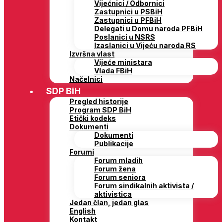
Vijećnici / Odbornici
Zastupnici u PSBiH
Zastupnici u PFBiH
Delegati u Domu naroda PFBiH
Poslanici u NSRS
Izaslanici u Vijeću naroda RS
Izvršna vlast
Vijeće ministara
Vlada FBiH
Načelnici
SDP BiH
Pregled historije
Program SDP BiH
Etički kodeks
Dokumenti
Dokumenti
Publikacije
Forumi
Forum mladih
Forum žena
Forum seniora
Forum sindikalnih aktivista /
aktivistica
Jedan član, jedan glas
English
Kontakt