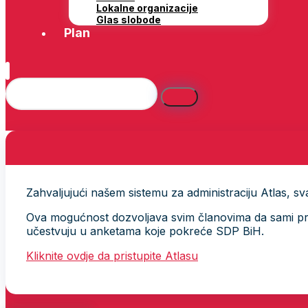
Lokalne organizacije
Glas slobode
Plan
Zahvaljujući našem sistemu za administraciju Atlas, svak
Ova mogućnost dozvoljava svim članovima da sami provj
učestvuju u anketama koje pokreće SDP BiH.
Kliknite ovdje da pristupite Atlasu