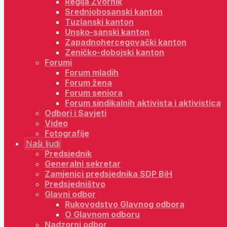
Regija Zvornik
Srednjobosanski kanton
Tuzlanski kanton
Unsko-sanski kanton
Zapadnohercegovački kanton
Zeničko-dobojski kanton
Forumi
Forum mladih
Forum žena
Forum seniora
Forum sindikalnih aktivista i aktivistica
Odbori i Savjeti
Video
Fotografije
Naši ljudi
Predsjednik
Generalni sekretar
Zamjenici predsjednika SDP BiH
Predsjedništvo
Glavni odbor
Rukovodstvo Glavnog odbora
O Glavnom odboru
Nadzorni odbor