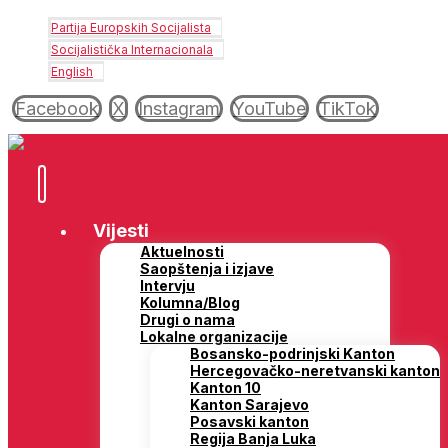
Partija Europskih Socijalista
Socijalistička Internacionala
English
Facebook
X
Instagram
YouTube
TikTok
Vijesti
Aktuelnosti
Saopštenja i izjave
Intervju
Kolumna/Blog
Drugi o nama
Lokalne organizacije
Bosansko-podrinjski Kanton
Hercegovačko-neretvanski kanton
Kanton 10
Kanton Sarajevo
Posavski kanton
Regija Banja Luka