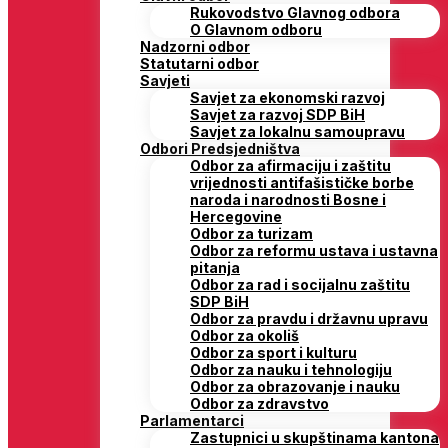
Rukovodstvo Glavnog odbora
O Glavnom odboru
Nadzorni odbor
Statutarni odbor
Savjeti
Savjet za ekonomski razvoj
Savjet za razvoj SDP BiH
Savjet za lokalnu samoupravu
Odbori Predsjedništva
Odbor za afirmaciju i zaštitu
vrijednosti antifašističke borbe
naroda i narodnosti Bosne i
Hercegovine
Odbor za turizam
Odbor za reformu ustava i ustavna
pitanja
Odbor za rad i socijalnu zaštitu
SDP BiH
Odbor za pravdu i državnu upravu
Odbor za okoliš
Odbor za sport i kulturu
Odbor za nauku i tehnologiju
Odbor za obrazovanje i nauku
Odbor za zdravstvo
Parlamentarci
Zastupnici u skupštinama kantona