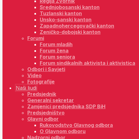
Regija Zvornik
Srednjobosanski kanton
Tuzlanski kanton
Unsko-sanski kanton
Zapadnohercegovački kanton
Zeničko-dobojski kanton
Forumi
Forum mladih
Forum žena
Forum seniora
Forum sindikalnih aktivista i aktivistica
Odbori i Savjeti
Video
Fotografije
Naši ljudi
Predsjednik
Generalni sekretar
Zamjenici predsjednika SDP BiH
Predsjedništvo
Glavni odbor
Rukovodstvo Glavnog odbora
O Glavnom odboru
Nadzorni odbor