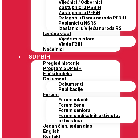
Vijećnici / Odbornici
Zastupnici u PSBiH
Zastupnici u PFBiH
Delegati u Domu naroda PFBiH
Poslanici u NSRS
Izaslanici u Vijeću naroda RS
Izvršna vlast
Vijeće ministara
Vlada FBiH
Načelnici
SDP BiH
Pregled historije
Program SDP BiH
Etički kodeks
Dokumenti
Dokumenti
Publikacije
Forumi
Forum mladih
Forum žena
Forum seniora
Forum sindikalnih aktivista /
aktivistica
Jedan član, jedan glas
English
Kontakt