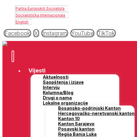
Partija Europskih Socijalista
Socijalistička Internacionala
English
Facebook
X
Instagram
YouTube
TikTok
Vijesti
Aktuelnosti
Saopštenja i izjave
Intervju
Kolumna/Blog
Drugi o nama
Lokalne organizacije
Bosansko-podrinjski Kanton
Hercegovačko-neretvanski kanton
Kanton 10
Kanton Sarajevo
Posavski kanton
Regija Banja Luka