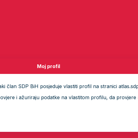
Moj profil
i član SDP BiH posjeduje vlastiti profil na stranici atlas.sd
ere i ažuriraju podatke na vlastitom profilu, da provjere s