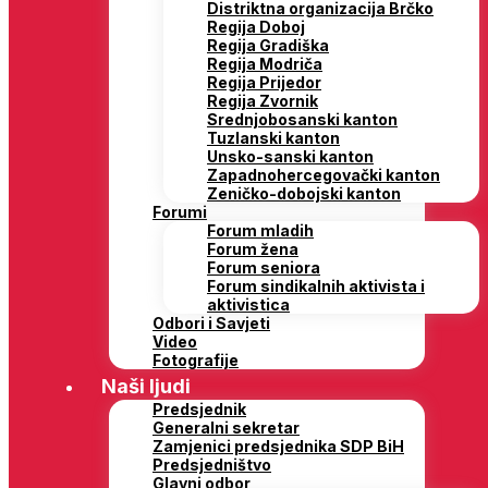
Distriktna organizacija Brčko
Regija Doboj
Regija Gradiška
Regija Modriča
Regija Prijedor
Regija Zvornik
Srednjobosanski kanton
Tuzlanski kanton
Unsko-sanski kanton
Zapadnohercegovački kanton
Zeničko-dobojski kanton
Forumi
Forum mladih
Forum žena
Forum seniora
Forum sindikalnih aktivista i
aktivistica
Odbori i Savjeti
Video
Fotografije
Naši ljudi
Predsjednik
Generalni sekretar
Zamjenici predsjednika SDP BiH
Predsjedništvo
Glavni odbor