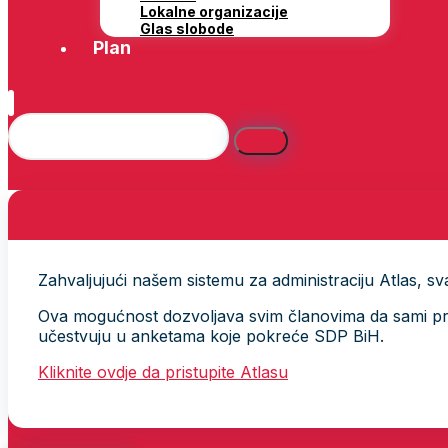
Lokalne organizacije
Glas slobode
Plan
Zahvaljujući našem sistemu za administraciju Atlas, svak
Ova mogućnost dozvoljava svim članovima da sami provj
učestvuju u anketama koje pokreće SDP BiH.
Kliknite ovdje da pristupite Atlasu