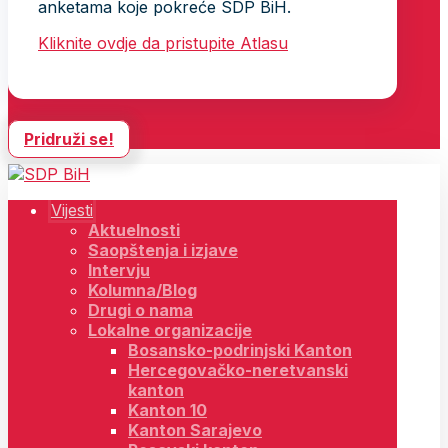
anketama koje pokreće SDP BiH.
Kliknite ovdje da pristupite Atlasu
Pridruži se!
Vijesti
Aktuelnosti
Saopštenja i izjave
Intervju
Kolumna/Blog
Drugi o nama
Lokalne organizacije
Bosansko-podrinjski Kanton
Hercegovačko-neretvanski
kanton
Kanton 10
Kanton Sarajevo