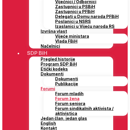
Vijećnici / Odbornici
Zastupnici u PSBiH
Zastupnici u PFBiH
Delegati u Domu naroda PFBiH
Poslanici u NSRS
Izaslanici u Vijeću naroda RS
Izvršna vlast
Vijeće ministara
Vlada FBiH
Načelnici
SDP BiH
Pregled historije
Program SDP BiH
Etički kodeks
Dokumenti
Dokumenti
Publikacije
Forumi
Forum mladih
Forum žena
Forum seniora
Forum sindikalnih aktivista /
aktivistica
Jedan član, jedan glas
English
Kontakt