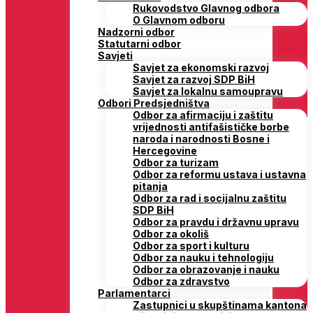
Rukovodstvo Glavnog odbora
O Glavnom odboru
Nadzorni odbor
Statutarni odbor
Savjeti
Savjet za ekonomski razvoj
Savjet za razvoj SDP BiH
Savjet za lokalnu samoupravu
Odbori Predsjedništva
Odbor za afirmaciju i zaštitu
vrijednosti antifašističke borbe
naroda i narodnosti Bosne i
Hercegovine
Odbor za turizam
Odbor za reformu ustava i ustavna
pitanja
Odbor za rad i socijalnu zaštitu
SDP BiH
Odbor za pravdu i državnu upravu
Odbor za okoliš
Odbor za sport i kulturu
Odbor za nauku i tehnologiju
Odbor za obrazovanje i nauku
Odbor za zdravstvo
Parlamentarci
Zastupnici u skupštinama kantona