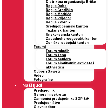
Distriktna organizacija Brčko
Regija Doboj
Regija Gradiška
Regija Modriča
Regija Prijedor
Regija Zvornik
Srednjobosanski kanton
Tuzlanski kanton
Unsko-sanski kanton
Zapadnohercegovački kanton
Zeničko-dobojski kanton
Forumi
Forum mladih
Forum žena
Forum seniora
Forum sindikalnih aktivista i
aktivistica
Odbori i Savjeti
Video
Fotografije
Naši ljudi
Predsjednik
Generalni sekretar
Zamjenici predsjednika SDP BiH
Predsjedništvo
Glavni odbor