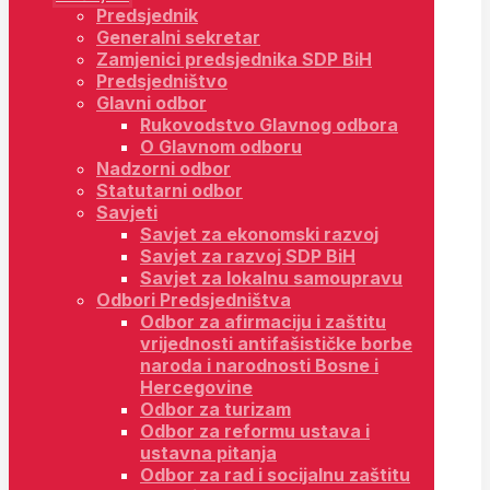
Predsjednik
Generalni sekretar
Zamjenici predsjednika SDP BiH
Predsjedništvo
Glavni odbor
Rukovodstvo Glavnog odbora
O Glavnom odboru
Nadzorni odbor
Statutarni odbor
Savjeti
Savjet za ekonomski razvoj
Savjet za razvoj SDP BiH
Savjet za lokalnu samoupravu
Odbori Predsjedništva
Odbor za afirmaciju i zaštitu
vrijednosti antifašističke borbe
naroda i narodnosti Bosne i
Hercegovine
Odbor za turizam
Odbor za reformu ustava i
ustavna pitanja
Odbor za rad i socijalnu zaštitu