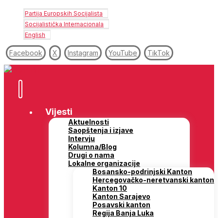
Partija Europskih Socijalista
Socijalistička Internacionala
English
Facebook
X
Instagram
YouTube
TikTok
Vijesti
Aktuelnosti
Saopštenja i izjave
Intervju
Kolumna/Blog
Drugi o nama
Lokalne organizacije
Bosansko-podrinjski Kanton
Hercegovačko-neretvanski kanton
Kanton 10
Kanton Sarajevo
Posavski kanton
Regija Banja Luka