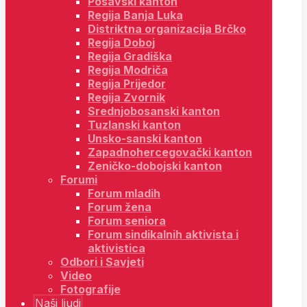
Posavski kanton
Regija Banja Luka
Distriktna organizacija Brčko
Regija Doboj
Regija Gradiška
Regija Modriča
Regija Prijedor
Regija Zvornik
Srednjobosanski kanton
Tuzlanski kanton
Unsko-sanski kanton
Zapadnohercegovački kanton
Zeničko-dobojski kanton
Forumi
Forum mladih
Forum žena
Forum seniora
Forum sindikalnih aktivista i
aktivistica
Odbori i Savjeti
Video
Fotografije
Naši ljudi