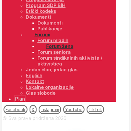
Program SDP BiH
Etički kodeks
Dokumenti
Dokumenti
Publikacije
Forumi
Forum mladih
Forum žena
Forum seniora
Forum sindikalnih aktivista /
aktivistica
Jedan član, jedan glas
English
Kontakt
Lokalne organizacije
Glas slobode
Plan
Facebook
X
Instagram
YouTube
TikTok
© Sva prava pridržana 2026