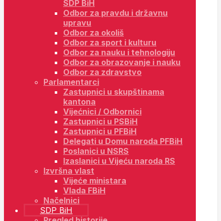
SDP BiH
Odbor za pravdu i državnu
upravu
Odbor za okoliš
Odbor za sport i kulturu
Odbor za nauku i tehnologiju
Odbor za obrazovanje i nauku
Odbor za zdravstvo
Parlamentarci
Zastupnici u skupštinama
kantona
Vijećnici / Odbornici
Zastupnici u PSBiH
Zastupnici u PFBiH
Delegati u Domu naroda PFBiH
Poslanici u NSRS
Izaslanici u Vijeću naroda RS
Izvršna vlast
Vijeće ministara
Vlada FBiH
Načelnici
SDP BiH
Pregled historije