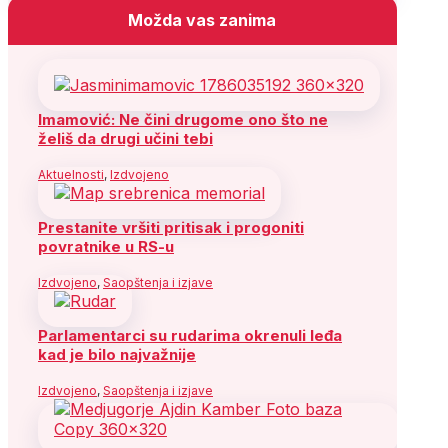
Možda vas zanima
Imamović: Ne čini drugome ono što ne
želiš da drugi učini tebi
Aktuelnosti
,
Izdvojeno
Prestanite vršiti pritisak i progoniti
povratnike u RS-u
Izdvojeno
,
Saopštenja i izjave
Parlamentarci su rudarima okrenuli leđa
kad je bilo najvažnije
Izdvojeno
,
Saopštenja i izjave