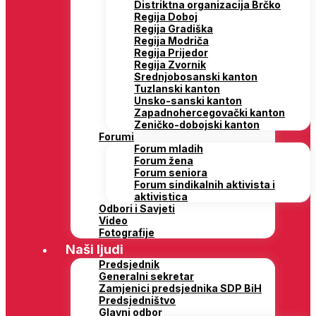
Distriktna organizacija Brčko
Regija Doboj
Regija Gradiška
Regija Modriča
Regija Prijedor
Regija Zvornik
Srednjobosanski kanton
Tuzlanski kanton
Unsko-sanski kanton
Zapadnohercegovački kanton
Zeničko-dobojski kanton
Forumi
Forum mladih
Forum žena
Forum seniora
Forum sindikalnih aktivista i
aktivistica
Odbori i Savjeti
Video
Fotografije
Naši ljudi
Predsjednik
Generalni sekretar
Zamjenici predsjednika SDP BiH
Predsjedništvo
Glavni odbor