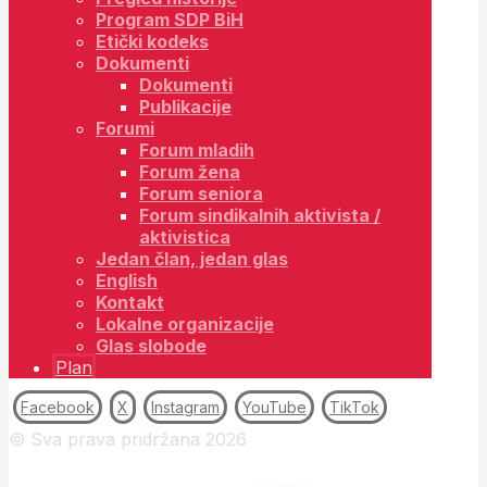
Program SDP BiH
Etički kodeks
Dokumenti
Dokumenti
Publikacije
Forumi
Forum mladih
Forum žena
Forum seniora
Forum sindikalnih aktivista /
aktivistica
Jedan član, jedan glas
English
Kontakt
Lokalne organizacije
Glas slobode
Plan
Facebook
X
Instagram
YouTube
TikTok
© Sva prava pridržana 2026