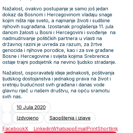
Nažalost, ovakvo postupanje je samo još jedan
dokaz da Bosnom i Hercegovinom vladaju snage
kojim ništa nije sveto, a najmanje životi i sudbine
njihovih sugrađana. Izostanak proglašenja 11. jula
danom žalosti u Bosni i Hercegovini i svođenje na
nadmudrivanje političkih partnera u vlasti na
državnoj razini je uvreda za razum, za žrtve
genocida i njihove porodice, kao i za sve građane
Bosne i Hercegovine i svijeta kojima Srebrenica
ostaje trajni podsjetnik na nevino ljudsko stradanje.
Nažalost, osporavatelji ideje jednakosti, poštivanja
ljudskog dostojanstva i jednakog prava na život i
sretniju budućnost svih građana i danas vode
glavnu riječ u našem društvu, na opću sramotu
svih nas.
10 Jula 2020
Izdvojeno
Saopštenja i izjave
Facebook
X
Linkedin
Whatsapp
Email
Print
Shortlink