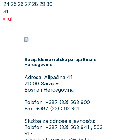
24
25
26
27
28
29
30
31
« jul
Socijaldemokratska partija Bosne i
Hercegovine
Adresa: Alipašina 41
71000 Sarajevo
Bosna i Hercegovina
Telefon: +387 (33) 563 900
Fax: +387 (33) 563 901
Služba za odnose s javnošću:
Telefon: +387 (33) 563 941 ; 563
917
e-mail:
informisanje@sdp.ba