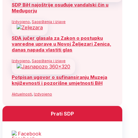
SDP BiH najoštrije osuđuje vandalski čin u
Međugorju
Izdvojeno
,
Saopštenja i izjave
SDA jučer glasala za Zakon o postupku
vanredne uprave u Novoj Željezari Zenica,
danas napada vlastiti glas
Izdvojeno
,
Saopštenja i izjave
Potpisan ugovor o sufinansiranju Muzeja
književnosti i pozorišne umjetnosti BiH
Aktuelnosti
,
Izdvojeno
Prati SDP
Facebook