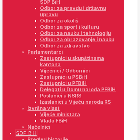
SDP BiH
Odbor za pravdu i državnu
upravu
Odbor za okoliš
Odbor za sport i kulturu
Odbor za nauku i tehnologiju
Odbor za obrazovanje i nauku
Odbor za zdravstvo
Parlamentarci
Zastupnici u skupštinama
kantona
Vijećnici / Odbornici
Zastupnici u PSBiH
Zastupnici u PFBiH
Delegati u Domu naroda PFBiH
Poslanici u NSRS
Izaslanici u Vijeću naroda RS
Izvršna vlast
Vijeće ministara
Vlada FBiH
Načelnici
SDP BiH
Pregled historije