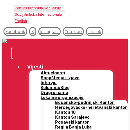
Partija Europskih Socijalista
Socijalistička Internacionala
English
Facebook
X
Instagram
YouTube
TikTok
Vijesti
Aktuelnosti
Saopštenja i izjave
Intervju
Kolumna/Blog
Drugi o nama
Lokalne organizacije
Bosansko-podrinjski Kanton
Hercegovačko-neretvanski kanton
Kanton 10
Kanton Sarajevo
Posavski kanton
Regija Banja Luka