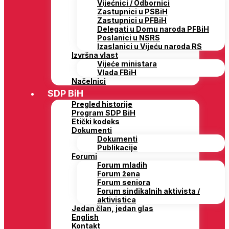
Vijećnici / Odbornici
Zastupnici u PSBiH
Zastupnici u PFBiH
Delegati u Domu naroda PFBiH
Poslanici u NSRS
Izaslanici u Vijeću naroda RS
Izvršna vlast
Vijeće ministara
Vlada FBiH
Načelnici
SDP BiH
Pregled historije
Program SDP BiH
Etički kodeks
Dokumenti
Dokumenti
Publikacije
Forumi
Forum mladih
Forum žena
Forum seniora
Forum sindikalnih aktivista /
aktivistica
Jedan član, jedan glas
English
Kontakt