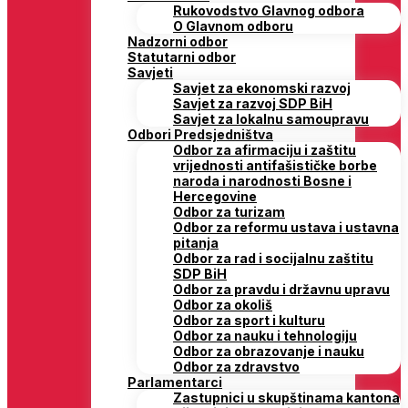
Rukovodstvo Glavnog odbora
O Glavnom odboru
Nadzorni odbor
Statutarni odbor
Savjeti
Savjet za ekonomski razvoj
Savjet za razvoj SDP BiH
Savjet za lokalnu samoupravu
Odbori Predsjedništva
Odbor za afirmaciju i zaštitu
vrijednosti antifašističke borbe
naroda i narodnosti Bosne i
Hercegovine
Odbor za turizam
Odbor za reformu ustava i ustavna
pitanja
Odbor za rad i socijalnu zaštitu
SDP BiH
Odbor za pravdu i državnu upravu
Odbor za okoliš
Odbor za sport i kulturu
Odbor za nauku i tehnologiju
Odbor za obrazovanje i nauku
Odbor za zdravstvo
Parlamentarci
Zastupnici u skupštinama kantona