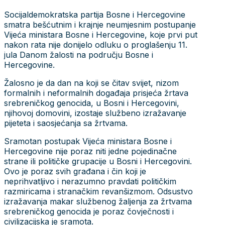
Socijaldemokratska partija Bosne i Hercegovine
smatra bešćutnim i krajnje neumjesnim postupanje
Vijeća ministara Bosne i Hercegovine, koje prvi put
nakon rata nije donijelo odluku o proglašenju 11.
jula Danom žalosti na području Bosne i
Hercegovine.
Žalosno je da dan na koji se čitav svijet, nizom
formalnih i neformalnih događaja prisjeća žrtava
srebreničkog genocida, u Bosni i Hercegovini,
njihovoj domovini, izostaje službeno izražavanje
pijeteta i saosjećanja sa žrtvama.
Sramotan postupak Vijeća ministara Bosne i
Hercegovine nije poraz niti jedne pojedinačne
strane ili političke grupacije u Bosni i Hercegovini.
Ovo je poraz svih građana i čin koji je
neprihvatljivo i nerazumno pravdati političkim
razmiricama i stranačkim revanšizmom. Odsustvo
izražavanja makar službenog žaljenja za žrtvama
srebreničkog genocida je poraz čovječnosti i
civilizacijska je sramota.