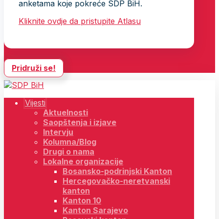
anketama koje pokreće SDP BiH.
Kliknite ovdje da pristupite Atlasu
Pridruži se!
Vijesti
Aktuelnosti
Saopštenja i izjave
Intervju
Kolumna/Blog
Drugi o nama
Lokalne organizacije
Bosansko-podrinjski Kanton
Hercegovačko-neretvanski
kanton
Kanton 10
Kanton Sarajevo