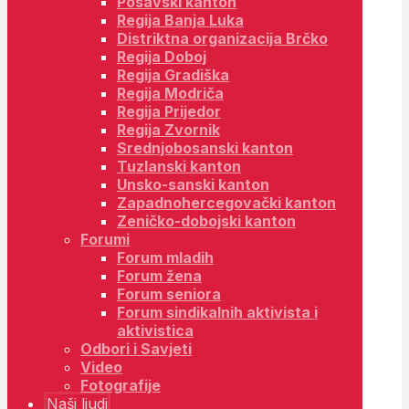
Posavski kanton
Regija Banja Luka
Distriktna organizacija Brčko
Regija Doboj
Regija Gradiška
Regija Modriča
Regija Prijedor
Regija Zvornik
Srednjobosanski kanton
Tuzlanski kanton
Unsko-sanski kanton
Zapadnohercegovački kanton
Zeničko-dobojski kanton
Forumi
Forum mladih
Forum žena
Forum seniora
Forum sindikalnih aktivista i
aktivistica
Odbori i Savjeti
Video
Fotografije
Naši ljudi