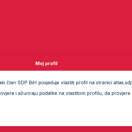
Moj profil
i član SDP BiH posjeduje vlastiti profil na stranici atlas.sd
ere i ažuriraju podatke na vlastitom profilu, da provjere s