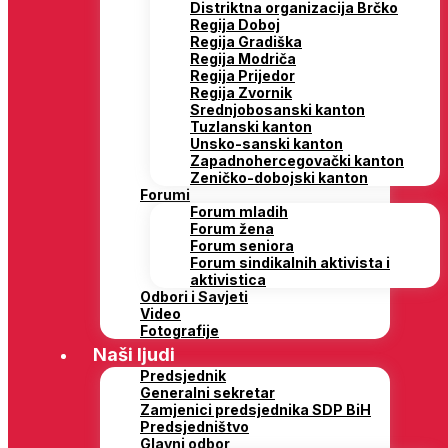
Distriktna organizacija Brčko
Regija Doboj
Regija Gradiška
Regija Modriča
Regija Prijedor
Regija Zvornik
Srednjobosanski kanton
Tuzlanski kanton
Unsko-sanski kanton
Zapadnohercegovački kanton
Zeničko-dobojski kanton
Forumi
Forum mladih
Forum žena
Forum seniora
Forum sindikalnih aktivista i
aktivistica
Odbori i Savjeti
Video
Fotografije
Naši ljudi
Predsjednik
Generalni sekretar
Zamjenici predsjednika SDP BiH
Predsjedništvo
Glavni odbor