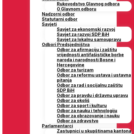
Rukovodstvo Glavnog odbora
O Glavnom odboru
Nadzorni odbor
Statutarni odbor
Savjeti
Savjet za ekonomski razvoj
Savjet za razvoj SDP BiH
Savjet za lokalnu samoupravu
Odbori Predsjedništva
Odbor za afirmaciju i zaštitu
vrijednosti antifašističke borbe
naroda i narodnosti Bosne i
Hercegovine
Odbor za turizam
Odbor za reformu ustava i ustavna
pitanja
Odbor za rad i socijalnu zaštitu
SDP BiH
Odbor za pravdu i državnu upravu
Odbor za okoliš
Odbor za sport i kulturu
Odbor za nauku i tehnologiju
Odbor za obrazovanje i nauku
Odbor za zdravstvo
Parlamentarci
Zastupnici u skupštinama kantona