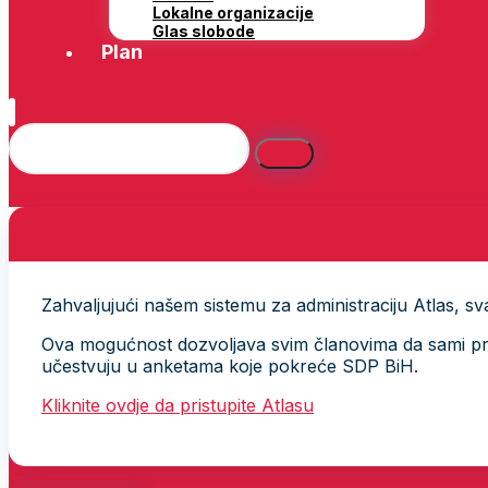
Lokalne organizacije
Glas slobode
Plan
Zahvaljujući našem sistemu za administraciju Atlas, svak
Ova mogućnost dozvoljava svim članovima da sami provj
učestvuju u anketama koje pokreće SDP BiH.
Kliknite ovdje da pristupite Atlasu