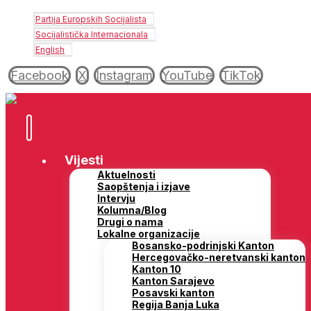
Partija Europskih Socijalista
Socijalistička Internacionala
English
Facebook
X
Instagram
YouTube
TikTok
Vijesti
Aktuelnosti
Saopštenja i izjave
Intervju
Kolumna/Blog
Drugi o nama
Lokalne organizacije
Bosansko-podrinjski Kanton
Hercegovačko-neretvanski kanton
Kanton 10
Kanton Sarajevo
Posavski kanton
Regija Banja Luka