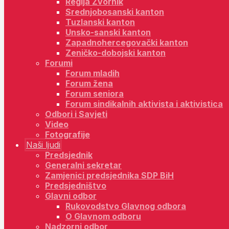
Regija Zvornik
Srednjobosanski kanton
Tuzlanski kanton
Unsko-sanski kanton
Zapadnohercegovački kanton
Zeničko-dobojski kanton
Forumi
Forum mladih
Forum žena
Forum seniora
Forum sindikalnih aktivista i aktivistica
Odbori i Savjeti
Video
Fotografije
Naši ljudi
Predsjednik
Generalni sekretar
Zamjenici predsjednika SDP BiH
Predsjedništvo
Glavni odbor
Rukovodstvo Glavnog odbora
O Glavnom odboru
Nadzorni odbor