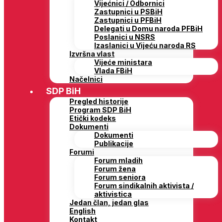
Vijećnici / Odbornici
Zastupnici u PSBiH
Zastupnici u PFBiH
Delegati u Domu naroda PFBiH
Poslanici u NSRS
Izaslanici u Vijeću naroda RS
Izvršna vlast
Vijeće ministara
Vlada FBiH
Načelnici
SDP BiH
Pregled historije
Program SDP BiH
Etički kodeks
Dokumenti
Dokumenti
Publikacije
Forumi
Forum mladih
Forum žena
Forum seniora
Forum sindikalnih aktivista /
aktivistica
Jedan član, jedan glas
English
Kontakt