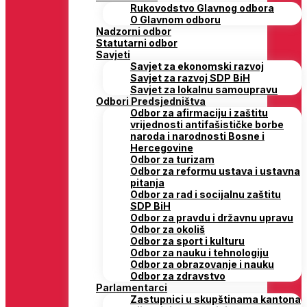
Rukovodstvo Glavnog odbora
O Glavnom odboru
Nadzorni odbor
Statutarni odbor
Savjeti
Savjet za ekonomski razvoj
Savjet za razvoj SDP BiH
Savjet za lokalnu samoupravu
Odbori Predsjedništva
Odbor za afirmaciju i zaštitu
vrijednosti antifašističke borbe
naroda i narodnosti Bosne i
Hercegovine
Odbor za turizam
Odbor za reformu ustava i ustavna
pitanja
Odbor za rad i socijalnu zaštitu
SDP BiH
Odbor za pravdu i državnu upravu
Odbor za okoliš
Odbor za sport i kulturu
Odbor za nauku i tehnologiju
Odbor za obrazovanje i nauku
Odbor za zdravstvo
Parlamentarci
Zastupnici u skupštinama kantona