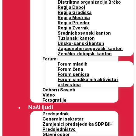
Distriktna organizacija Brčko
Regija Doboj
Regija Gradiška
Regija Modriča
Regija Prijedor
Regija Zvornik
Srednjobosanski kanton
Tuzlanski kanton
Unsko-sanski kanton
Zapadnohercegovački kanton
Zeničko-dobojski kanton
Forumi
Forum mladih
Forum žena
Forum seniora
Forum sindikalnih aktivista i
aktivistica
Odbori i Savjeti
Video
Fotografije
Naši ljudi
Predsjednik
Generalni sekretar
Zamjenici predsjednika SDP BiH
Predsjedništvo
Glavni odbor