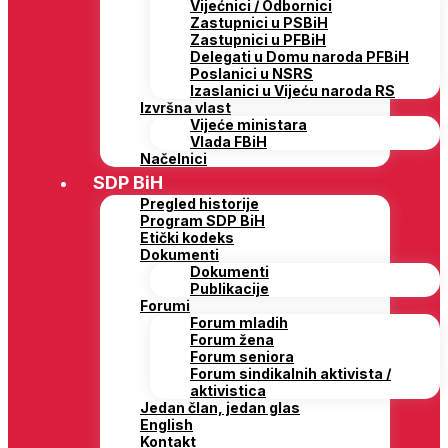
Vijećnici / Odbornici
Zastupnici u PSBiH
Zastupnici u PFBiH
Delegati u Domu naroda PFBiH
Poslanici u NSRS
Izaslanici u Vijeću naroda RS
Izvršna vlast
Vijeće ministara
Vlada FBiH
Načelnici
SDP BiH
Pregled historije
Program SDP BiH
Etički kodeks
Dokumenti
Dokumenti
Publikacije
Forumi
Forum mladih
Forum žena
Forum seniora
Forum sindikalnih aktivista /
aktivistica
Jedan član, jedan glas
English
Kontakt