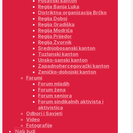
Posavski kanton
Regija Banja Luka
Distriktna organizacija Brčko
Regija Doboj
Regija Gradiška
Regija Modriča
Regija Prijedor
Regija Zvornik
Srednjobosanski kanton
Tuzlanski kanton
Unsko-sanski kanton
Zapadnohercegovački kanton
Zeničko-dobojski kanton
Forumi
Forum mladih
Forum žena
Forum seniora
Forum sindikalnih aktivista i
aktivistica
Odbori i Savjeti
Video
Fotografije
Naši ljudi