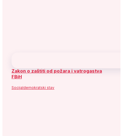
Zakon o zaštiti od požara i vatrogastva
FBiH
Socijaldemokratski stav