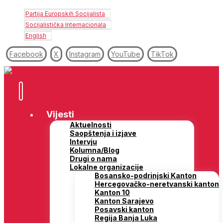
Partija Europskih Socijalista
Socijalistička Internacionala
English
Facebook
X
Instagram
YouTube
TikTok
Vijesti
Aktuelnosti
Saopštenja i izjave
Intervju
Kolumna/Blog
Drugi o nama
Lokalne organizacije
Bosansko-podrinjski Kanton
Hercegovačko-neretvanski kanton
Kanton 10
Kanton Sarajevo
Posavski kanton
Regija Banja Luka