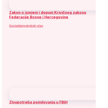
Zakon o izmjeni i dopuni Krivičnog zakona
Federacije Bosne i Hercegovine
Socijaldemokratski stav
Zloupotreba pomilovanja u FBiH