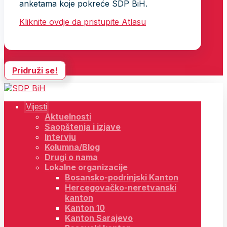
anketama koje pokreće SDP BiH.
Kliknite ovdje da pristupite Atlasu
Pridruži se!
Vijesti
Aktuelnosti
Saopštenja i izjave
Intervju
Kolumna/Blog
Drugi o nama
Lokalne organizacije
Bosansko-podrinjski Kanton
Hercegovačko-neretvanski
kanton
Kanton 10
Kanton Sarajevo