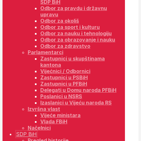
SDP BiH
Odbor za pravdu i državnu
upravu
Odbor za okoliš
Odbor za sport i kulturu
Odbor za nauku i tehnologiju
Odbor za obrazovanje i nauku
Odbor za zdravstvo
Parlamentarci
Zastupnici u skupštinama
kantona
Vijećnici / Odbornici
Zastupnici u PSBiH
Zastupnici u PFBiH
Delegati u Domu naroda PFBiH
Poslanici u NSRS
Izaslanici u Vijeću naroda RS
Izvršna vlast
Vijeće ministara
Vlada FBiH
Načelnici
SDP BiH
Pregled historije