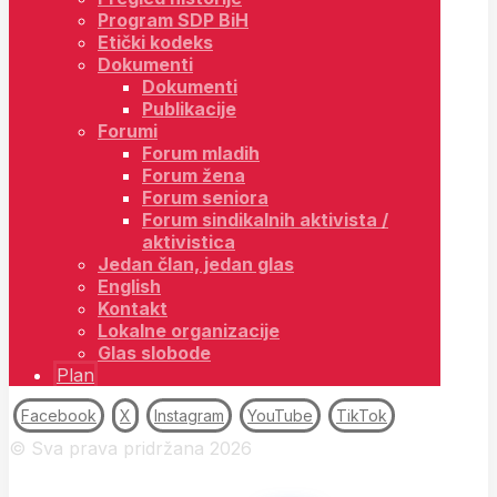
Program SDP BiH
Etički kodeks
Dokumenti
Dokumenti
Publikacije
Forumi
Forum mladih
Forum žena
Forum seniora
Forum sindikalnih aktivista /
aktivistica
Jedan član, jedan glas
English
Kontakt
Lokalne organizacije
Glas slobode
Plan
Facebook
X
Instagram
YouTube
TikTok
© Sva prava pridržana 2026