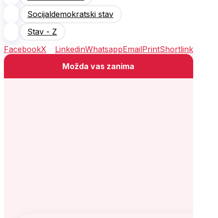
Socijaldemokratski stav
Stav - Z
Facebook
X
Linkedin
Whatsapp
Email
Print
Shortlink
Možda vas zanima