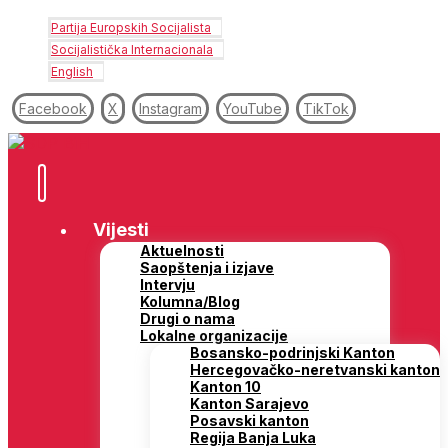
Partija Europskih Socijalista
Socijalistička Internacionala
English
Facebook
X
Instagram
YouTube
TikTok
Vijesti
Aktuelnosti
Saopštenja i izjave
Intervju
Kolumna/Blog
Drugi o nama
Lokalne organizacije
Bosansko-podrinjski Kanton
Hercegovačko-neretvanski kanton
Kanton 10
Kanton Sarajevo
Posavski kanton
Regija Banja Luka