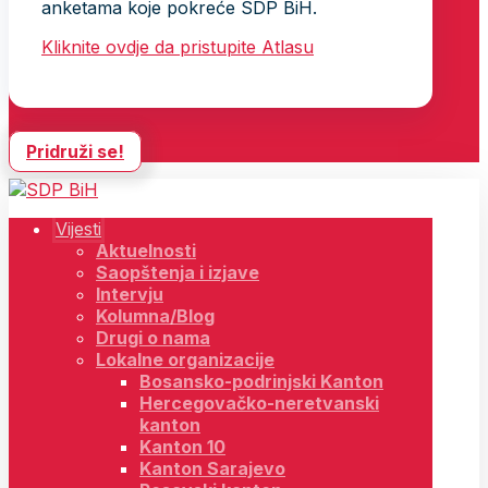
anketama koje pokreće SDP BiH.
Kliknite ovdje da pristupite Atlasu
Pridruži se!
Vijesti
Aktuelnosti
Saopštenja i izjave
Intervju
Kolumna/Blog
Drugi o nama
Lokalne organizacije
Bosansko-podrinjski Kanton
Hercegovačko-neretvanski
kanton
Kanton 10
Kanton Sarajevo