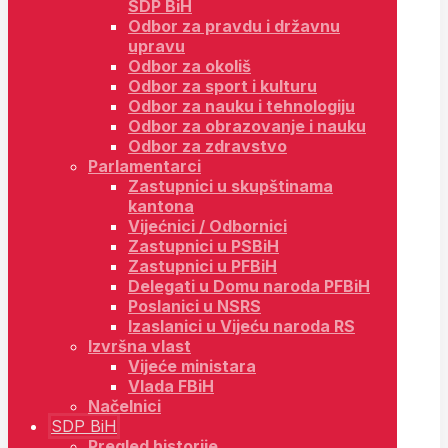
SDP BiH
Odbor za pravdu i državnu
upravu
Odbor za okoliš
Odbor za sport i kulturu
Odbor za nauku i tehnologiju
Odbor za obrazovanje i nauku
Odbor za zdravstvo
Parlamentarci
Zastupnici u skupštinama
kantona
Vijećnici / Odbornici
Zastupnici u PSBiH
Zastupnici u PFBiH
Delegati u Domu naroda PFBiH
Poslanici u NSRS
Izaslanici u Vijeću naroda RS
Izvršna vlast
Vijeće ministara
Vlada FBiH
Načelnici
SDP BiH
Pregled historije