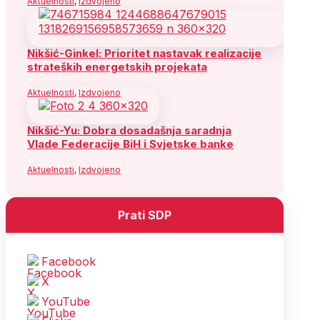
Aktuelnosti
,
Izdvojeno
Nikšić-Ginkel: Prioritet nastavak realizacije
strateških energetskih projekata
Aktuelnosti
,
Izdvojeno
Nikšić-Yu: Dobra dosadašnja saradnja
Vlade Federacije BiH i Svjetske banke
Aktuelnosti
,
Izdvojeno
Prati SDP
Facebook
X
YouTube