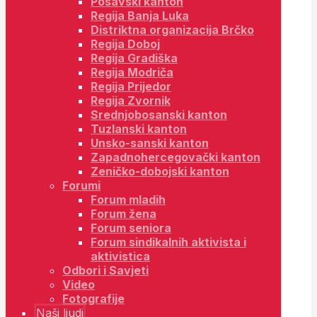
Posavski kanton
Regija Banja Luka
Distriktna organizacija Brčko
Regija Doboj
Regija Gradiška
Regija Modriča
Regija Prijedor
Regija Zvornik
Srednjobosanski kanton
Tuzlanski kanton
Unsko-sanski kanton
Zapadnohercegovački kanton
Zeničko-dobojski kanton
Forumi
Forum mladih
Forum žena
Forum seniora
Forum sindikalnih aktivista i
aktivistica
Odbori i Savjeti
Video
Fotografije
Naši ljudi