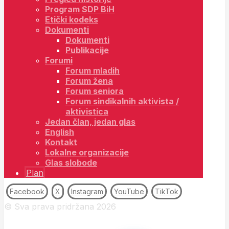
Program SDP BiH
Etički kodeks
Dokumenti
Dokumenti
Publikacije
Forumi
Forum mladih
Forum žena
Forum seniora
Forum sindikalnih aktivista /
aktivistica
Jedan član, jedan glas
English
Kontakt
Lokalne organizacije
Glas slobode
Plan
Facebook
X
Instagram
YouTube
TikTok
© Sva prava pridržana 2026