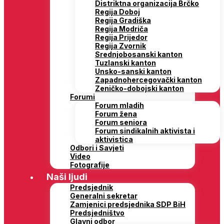
Distriktna organizacija Brčko
Regija Doboj
Regija Gradiška
Regija Modriča
Regija Prijedor
Regija Zvornik
Srednjobosanski kanton
Tuzlanski kanton
Unsko-sanski kanton
Zapadnohercegovački kanton
Zeničko-dobojski kanton
Forumi
Forum mladih
Forum žena
Forum seniora
Forum sindikalnih aktivista i
aktivistica
Odbori i Savjeti
Video
Fotografije
Naši ljudi
Predsjednik
Generalni sekretar
Zamjenici predsjednika SDP BiH
Predsjedništvo
Glavni odbor