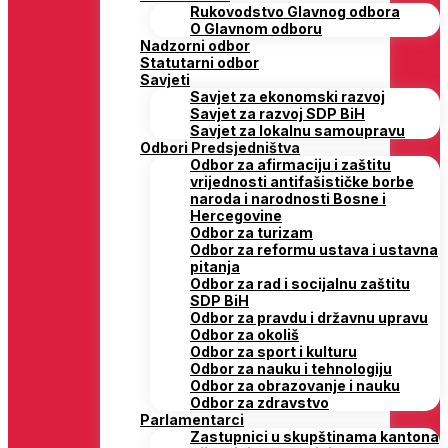
Rukovodstvo Glavnog odbora
O Glavnom odboru
Nadzorni odbor
Statutarni odbor
Savjeti
Savjet za ekonomski razvoj
Savjet za razvoj SDP BiH
Savjet za lokalnu samoupravu
Odbori Predsjedništva
Odbor za afirmaciju i zaštitu
vrijednosti antifašističke borbe
naroda i narodnosti Bosne i
Hercegovine
Odbor za turizam
Odbor za reformu ustava i ustavna
pitanja
Odbor za rad i socijalnu zaštitu
SDP BiH
Odbor za pravdu i državnu upravu
Odbor za okoliš
Odbor za sport i kulturu
Odbor za nauku i tehnologiju
Odbor za obrazovanje i nauku
Odbor za zdravstvo
Parlamentarci
Zastupnici u skupštinama kantona