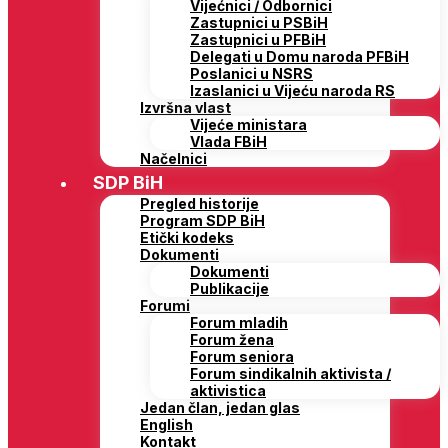
Vijećnici / Odbornici
Zastupnici u PSBiH
Zastupnici u PFBiH
Delegati u Domu naroda PFBiH
Poslanici u NSRS
Izaslanici u Vijeću naroda RS
Izvršna vlast
Vijeće ministara
Vlada FBiH
Načelnici
SDP BiH
Pregled historije
Program SDP BiH
Etički kodeks
Dokumenti
Dokumenti
Publikacije
Forumi
Forum mladih
Forum žena
Forum seniora
Forum sindikalnih aktivista /
aktivistica
Jedan član, jedan glas
English
Kontakt