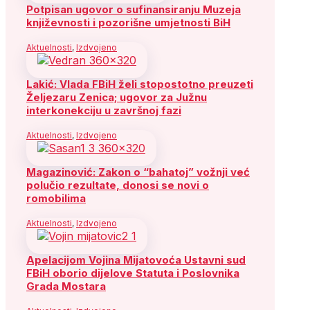
Potpisan ugovor o sufinansiranju Muzeja
književnosti i pozorišne umjetnosti BiH
Aktuelnosti
,
Izdvojeno
Lakić: Vlada FBiH želi stopostotno preuzeti
Željezaru Zenica; ugovor za Južnu
interkonekciju u završnoj fazi
Aktuelnosti
,
Izdvojeno
Magazinović: Zakon o “bahatoj” vožnji već
polučio rezultate, donosi se novi o
romobilima
Aktuelnosti
,
Izdvojeno
Apelacijom Vojina Mijatovoća Ustavni sud
FBiH oborio dijelove Statuta i Poslovnika
Grada Mostara