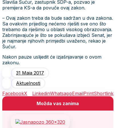
Slaviša Šućur, zastupnik SDP-a, pozvao je
premijera KS-a da povuče ovaj zakon.
– Ovaj zakon treba da bude sadržan u dva zakona.
Sa ovakvim prijedlog nećemo riješiti sve ono što
trebamo da riješimo u oblasti visokog obrazovanja.
Zabrinjavajuće je što se pokušava izbjeći Senat, jer
je najmanje njihovih primjedbi uvaženo, rekao je
Šućur.
Nakon pauze uslijedit će izjašnjavanje o ovom
zakonu.
31 Maja 2017
Aktuelnosti
Facebook
X
Linkedin
Whatsapp
Email
Print
Shortlink
Možda vas zanima