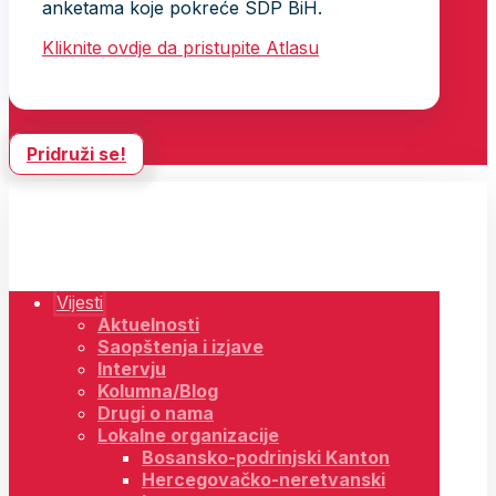
anketama koje pokreće SDP BiH.
Kliknite ovdje da pristupite Atlasu
Pridruži se!
Vijesti
Aktuelnosti
Saopštenja i izjave
Intervju
Kolumna/Blog
Drugi o nama
Lokalne organizacije
Bosansko-podrinjski Kanton
Hercegovačko-neretvanski