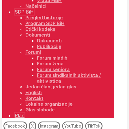
Vlada FBiH
Načelnici
SDP BiH
Pregled historije
Program SDP BiH
Etički kodeks
Dokumenti
Dokumenti
Publikacije
Forumi
Forum mladih
Forum žena
Forum seniora
Forum sindikalnih aktivista /
aktivistica
Jedan član, jedan glas
English
Kontakt
Lokalne organizacije
Glas slobode
Plan
Facebook
X
Instagram
YouTube
TikTok