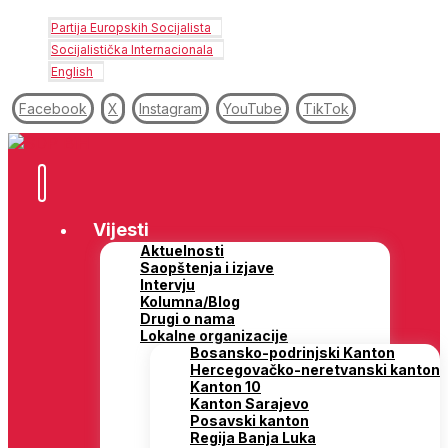
Partija Europskih Socijalista
Socijalistička Internacionala
English
Facebook
X
Instagram
YouTube
TikTok
Vijesti
Aktuelnosti
Saopštenja i izjave
Intervju
Kolumna/Blog
Drugi o nama
Lokalne organizacije
Bosansko-podrinjski Kanton
Hercegovačko-neretvanski kanton
Kanton 10
Kanton Sarajevo
Posavski kanton
Regija Banja Luka