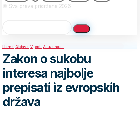
© Sva prava pridržana 2026
Home
Objave
Vijesti
Aktuelnosti
Zakon o sukobu
interesa najbolje
prepisati iz evropskih
država