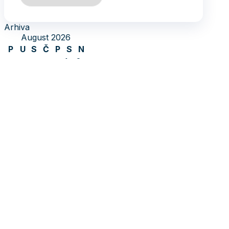
Arhiva
August 2026
P
U
S
Č
P
S
N
1
2
3
4
5
6
7
8
9
10
11
12
13
14
15
16
17
18
19
20
21
22
23
24
25
26
27
28
29
30
31
« jul
Socijaldemokratska partija Bosne i
Hercegovine