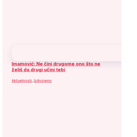
Imamović: Ne čini drugome ono što ne
želiš da drugi učini tebi
Aktuelnosti
,
Izdvojeno