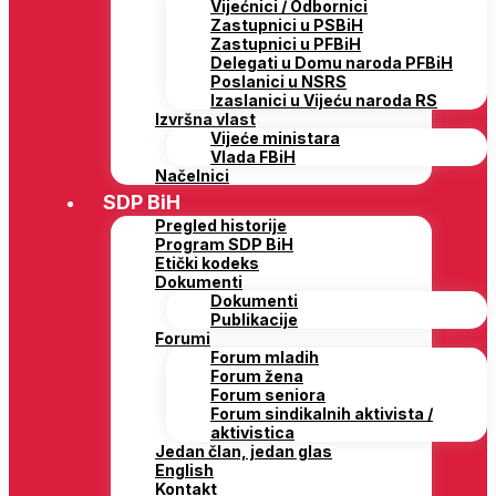
Vijećnici / Odbornici
Zastupnici u PSBiH
Zastupnici u PFBiH
Delegati u Domu naroda PFBiH
Poslanici u NSRS
Izaslanici u Vijeću naroda RS
Izvršna vlast
Vijeće ministara
Vlada FBiH
Načelnici
SDP BiH
Pregled historije
Program SDP BiH
Etički kodeks
Dokumenti
Dokumenti
Publikacije
Forumi
Forum mladih
Forum žena
Forum seniora
Forum sindikalnih aktivista /
aktivistica
Jedan član, jedan glas
English
Kontakt