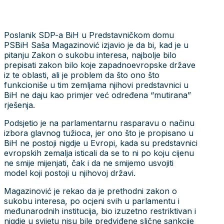
Poslanik SDP-a BiH u Predstavničkom domu
PSBiH Saša Magazinović izjavio je da bi, kad je u
pitanju Zakon o sukobu interesa, najbolje bilo
prepisati zakon bilo koje zapadnoevropske države
iz te oblasti, ali je problem da što ono što
funkcioniše u tim zemljama njihovi predstavnici u
BiH ne daju kao primjer već određena “mutirana”
rješenja.
Podsjetio je na parlamentarnu rasparavu o načinu
izbora glavnog tužioca, jer ono što je propisano u
BiH ne postoji nigdje u Evropi, kada su predstavnici
evropskih zemalja isticali da se to ni po koju cijenu
ne smije mijenjati, čak i da ne smijemo usvojiti
model koji postoji u njihovoj državi.
Magazinović je rekao da je prethodni zakon o
sukobu interesa, po ocjeni svih u parlamentu i
međunarodnih institucija, bio izuzetno restriktivan i
nigdje u svijetu nisu bile predviđene slične sankcije