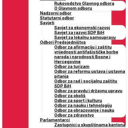
Rukovodstvo Glavnog odbora
O Glavnom odboru
Nadzorni odbor
Statutarni odbor
Savjeti
Savjet za ekonomski razvoj
Savjet za razvoj SDP BiH
Savjet za lokalnu samoupravu
Odbori Predsjedništva
Odbor za afirmaciju i zaštitu
vrijednosti antifašističke borbe
naroda i narodnosti Bosne i
Hercegovine
Odbor za turizam
Odbor za reformu ustava i ustavna
pitanja
Odbor za rad i socijalnu zaštitu
SDP BiH
Odbor za pravdu i državnu upravu
Odbor za okoliš
Odbor za sport i kulturu
Odbor za nauku i tehnologiju
Odbor za obrazovanje i nauku
Odbor za zdravstvo
Parlamentarci
Zastupnici u skupštinama kantona