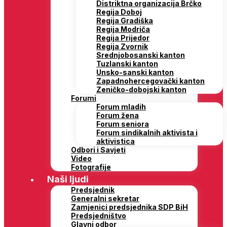
Distriktna organizacija Brčko
Regija Doboj
Regija Gradiška
Regija Modriča
Regija Prijedor
Regija Zvornik
Srednjobosanski kanton
Tuzlanski kanton
Unsko-sanski kanton
Zapadnohercegovački kanton
Zeničko-dobojski kanton
Forumi
Forum mladih
Forum žena
Forum seniora
Forum sindikalnih aktivista i
aktivistica
Odbori i Savjeti
Video
Fotografije
Naši ljudi
Predsjednik
Generalni sekretar
Zamjenici predsjednika SDP BiH
Predsjedništvo
Glavni odbor