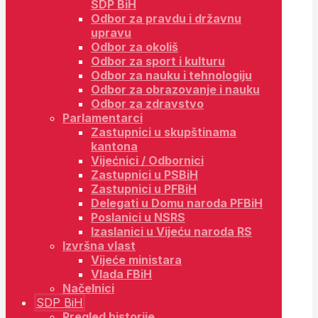
SDP BiH
Odbor za pravdu i državnu
upravu
Odbor za okoliš
Odbor za sport i kulturu
Odbor za nauku i tehnologiju
Odbor za obrazovanje i nauku
Odbor za zdravstvo
Parlamentarci
Zastupnici u skupštinama
kantona
Vijećnici / Odbornici
Zastupnici u PSBiH
Zastupnici u PFBiH
Delegati u Domu naroda PFBiH
Poslanici u NSRS
Izaslanici u Vijeću naroda RS
Izvršna vlast
Vijeće ministara
Vlada FBiH
Načelnici
SDP BiH
Pregled historije