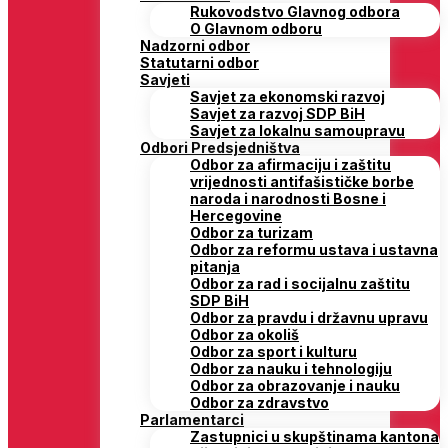
Rukovodstvo Glavnog odbora
O Glavnom odboru
Nadzorni odbor
Statutarni odbor
Savjeti
Savjet za ekonomski razvoj
Savjet za razvoj SDP BiH
Savjet za lokalnu samoupravu
Odbori Predsjedništva
Odbor za afirmaciju i zaštitu
vrijednosti antifašističke borbe
naroda i narodnosti Bosne i
Hercegovine
Odbor za turizam
Odbor za reformu ustava i ustavna
pitanja
Odbor za rad i socijalnu zaštitu
SDP BiH
Odbor za pravdu i državnu upravu
Odbor za okoliš
Odbor za sport i kulturu
Odbor za nauku i tehnologiju
Odbor za obrazovanje i nauku
Odbor za zdravstvo
Parlamentarci
Zastupnici u skupštinama kantona