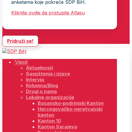
anketama koje pokreće SDP BiH.
Kliknite ovdje da pristupite Atlasu
Pridruži se!
Vijesti
Aktuelnosti
Saopštenja i izjave
Intervju
Kolumna/Blog
Drugi o nama
Lokalne organizacije
Bosansko-podrinjski Kanton
Hercegovačko-neretvanski
kanton
Kanton 10
Kanton Sarajevo