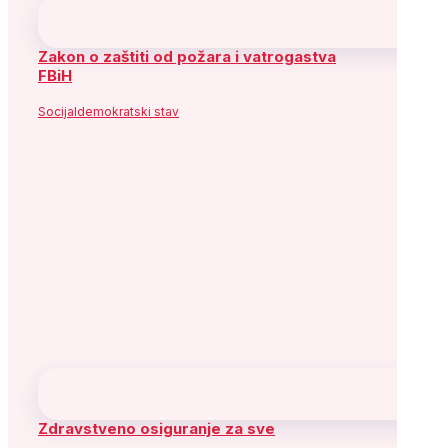
Zakon o zaštiti od požara i vatrogastva
FBiH
Socijaldemokratski stav
Zdravstveno osiguranje za sve