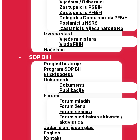
Vijećnici / Odbornici
Zastupnici u PSBiH
Zastupnici u PFBiH
Delegati u Domu naroda PFBiH
Poslanici u NSRS
Izaslanici u Vijeću naroda RS
Izvršna vlast
Vijeće ministara
Vlada FBiH
Načelnici
SDP BiH
Pregled historije
Program SDP BiH
Etički kodeks
Dokumenti
Dokumenti
Publikacije
Forumi
Forum mladih
Forum žena
Forum seniora
Forum sindikalnih aktivista /
aktivistica
Jedan član, jedan glas
English
Kontakt