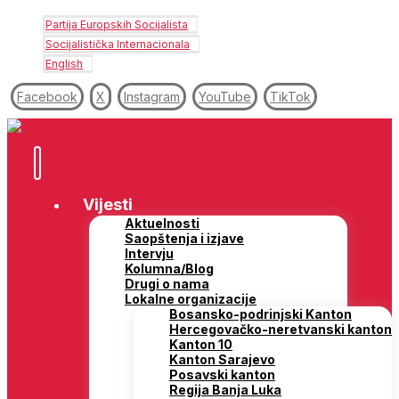
Partija Europskih Socijalista
Socijalistička Internacionala
English
Facebook
X
Instagram
YouTube
TikTok
Vijesti
Aktuelnosti
Saopštenja i izjave
Intervju
Kolumna/Blog
Drugi o nama
Lokalne organizacije
Bosansko-podrinjski Kanton
Hercegovačko-neretvanski kanton
Kanton 10
Kanton Sarajevo
Posavski kanton
Regija Banja Luka