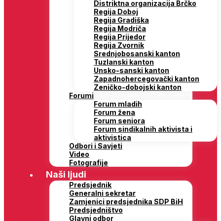
Distriktna organizacija Brčko
Regija Doboj
Regija Gradiška
Regija Modriča
Regija Prijedor
Regija Zvornik
Srednjobosanski kanton
Tuzlanski kanton
Unsko-sanski kanton
Zapadnohercegovački kanton
Zeničko-dobojski kanton
Forumi
Forum mladih
Forum žena
Forum seniora
Forum sindikalnih aktivista i
aktivistica
Odbori i Savjeti
Video
Fotografije
Naši ljudi
Predsjednik
Generalni sekretar
Zamjenici predsjednika SDP BiH
Predsjedništvo
Glavni odbor