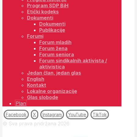
Program SDP BiH
Etički kodeks
Dokumenti
Dokumenti
Publikacije
Forumi
Forum mladih
Forum žena
Forum seniora
Forum sindikalnih aktivista /
aktivistica
Jedan član, jedan glas
English
Kontakt
Lokalne organizacije
Glas slobode
Plan
Facebook
X
Instagram
YouTube
TikTok
© Sva prava pridržana 2026