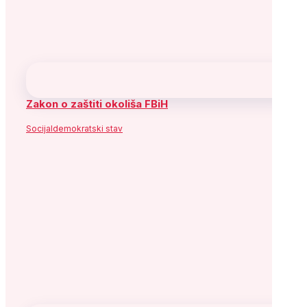
Zakon o zaštiti okoliša FBiH
Socijaldemokratski stav