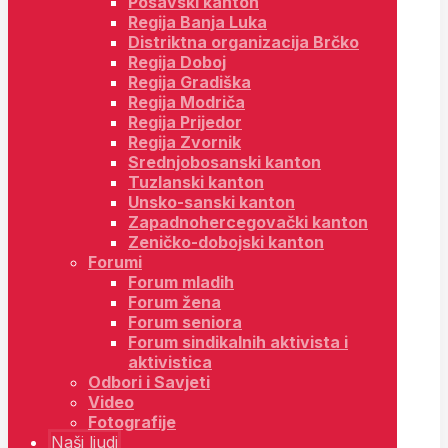
Posavski kanton
Regija Banja Luka
Distriktna organizacija Brčko
Regija Doboj
Regija Gradiška
Regija Modriča
Regija Prijedor
Regija Zvornik
Srednjobosanski kanton
Tuzlanski kanton
Unsko-sanski kanton
Zapadnohercegovački kanton
Zeničko-dobojski kanton
Forumi
Forum mladih
Forum žena
Forum seniora
Forum sindikalnih aktivista i
aktivistica
Odbori i Savjeti
Video
Fotografije
Naši ljudi