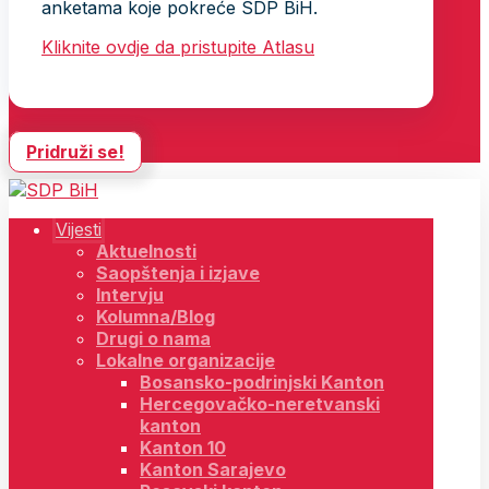
anketama koje pokreće SDP BiH.
Kliknite ovdje da pristupite Atlasu
Pridruži se!
Vijesti
Aktuelnosti
Saopštenja i izjave
Intervju
Kolumna/Blog
Drugi o nama
Lokalne organizacije
Bosansko-podrinjski Kanton
Hercegovačko-neretvanski
kanton
Kanton 10
Kanton Sarajevo