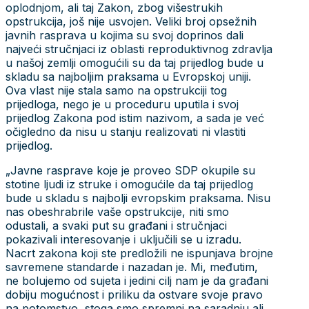
oplodnjom, ali taj Zakon, zbog višestrukih
opstrukcija, još nije usvojen. Veliki broj opsežnih
javnih rasprava u kojima su svoj doprinos dali
najveći stručnjaci iz oblasti reproduktivnog zdravlja
u našoj zemlji omogućili su da taj prijedlog bude u
skladu sa najboljim praksama u Evropskoj uniji.
Ova vlast nije stala samo na opstrukciji tog
prijedloga, nego je u proceduru uputila i svoj
prijedlog Zakona pod istim nazivom, a sada je već
očigledno da nisu u stanju realizovati ni vlastiti
prijedlog.
„Javne rasprave koje je proveo SDP okupile su
stotine ljudi iz struke i omogućile da taj prijedlog
bude u skladu s najbolji evropskim praksama. Nisu
nas obeshrabrile vaše opstrukcije, niti smo
odustali, a svaki put su građani i stručnjaci
pokazivali interesovanje i uključili se u izradu.
Nacrt zakona koji ste predložili ne ispunjava brojne
savremene standarde i nazadan je. Mi, međutim,
ne bolujemo od sujeta i jedini cilj nam je da građani
dobiju mogućnost i priliku da ostvare svoje pravo
na potomstvo, stoga smo spremni na saradnju ali