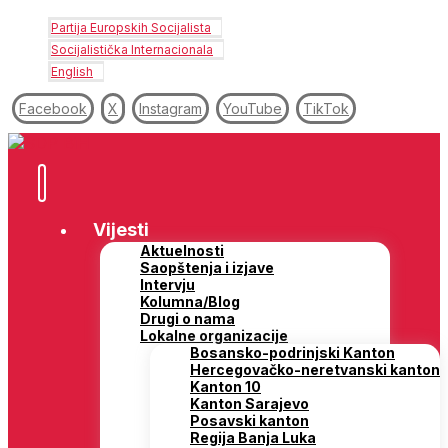
Partija Europskih Socijalista
Socijalistička Internacionala
English
Facebook
X
Instagram
YouTube
TikTok
Vijesti
Aktuelnosti
Saopštenja i izjave
Intervju
Kolumna/Blog
Drugi o nama
Lokalne organizacije
Bosansko-podrinjski Kanton
Hercegovačko-neretvanski kanton
Kanton 10
Kanton Sarajevo
Posavski kanton
Regija Banja Luka