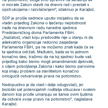
vi morate Zakon staviti na dnevni red i prestati s
opstrukcijama i razvlačenjem“, istaknuo je Karajbić.
SDP je prošle sedmice uputio inicijativu da se
vladin prijedlog Zakona o liječenju neplodnosti
nađe na dnevnom redu naredne sjednice
Predstavničkog doma Parlamenta FBiH.
„Nažalost, vlast koju predvodite nije u stanju ni da
adekvatno organizuje redovno zasjedanje
Parlamenta FBiH, pa ne možemo znati kada će se
ta sjednica održati. Međutim, kada se to jednom
konačno desi, tražimo da na toj sjednici bude vaš
prijedlog kako bismo mogli amandmanski djelovati,
s ciljem poboljšanja Zakona i kako bismo parovima
koji imaju problem sa sterilitetom konačno
omogućili ostvarivanje prava na potomstvo.
Nedopustivo je da vlast i dalje odugovlači, jer
biološki sat potencijalnih roditelja otkucava i svakim
danom koji prođe umanjuju se šanse ovim ljudima
da ostvare svoje pravo na potomstvo“, naglašava
Karajbić.