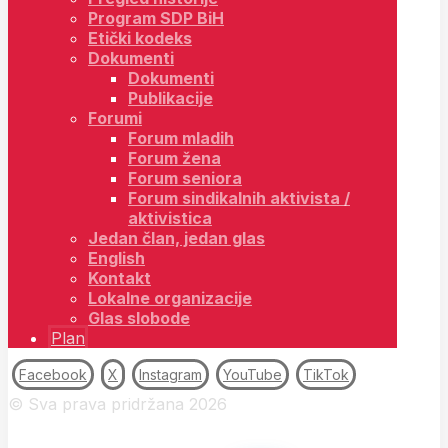
Program SDP BiH
Etički kodeks
Dokumenti
Dokumenti
Publikacije
Forumi
Forum mladih
Forum žena
Forum seniora
Forum sindikalnih aktivista /
aktivistica
Jedan član, jedan glas
English
Kontakt
Lokalne organizacije
Glas slobode
Plan
Facebook
X
Instagram
YouTube
TikTok
© Sva prava pridržana 2026