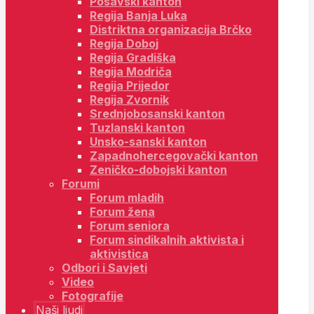
Posavski kanton
Regija Banja Luka
Distriktna organizacija Brčko
Regija Doboj
Regija Gradiška
Regija Modriča
Regija Prijedor
Regija Zvornik
Srednjobosanski kanton
Tuzlanski kanton
Unsko-sanski kanton
Zapadnohercegovački kanton
Zeničko-dobojski kanton
Forumi
Forum mladih
Forum žena
Forum seniora
Forum sindikalnih aktivista i
aktivistica
Odbori i Savjeti
Video
Fotografije
Naši ljudi