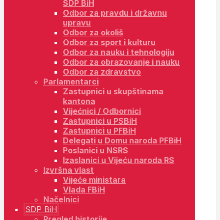
SDP BiH
Odbor za pravdu i državnu
upravu
Odbor za okoliš
Odbor za sport i kulturu
Odbor za nauku i tehnologiju
Odbor za obrazovanje i nauku
Odbor za zdravstvo
Parlamentarci
Zastupnici u skupštinama
kantona
Vijećnici / Odbornici
Zastupnici u PSBiH
Zastupnici u PFBiH
Delegati u Domu naroda PFBiH
Poslanici u NSRS
Izaslanici u Vijeću naroda RS
Izvršna vlast
Vijeće ministara
Vlada FBiH
Načelnici
SDP BiH
Pregled historije