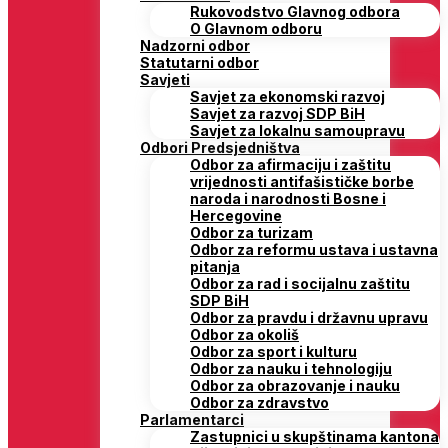
Rukovodstvo Glavnog odbora
O Glavnom odboru
Nadzorni odbor
Statutarni odbor
Savjeti
Savjet za ekonomski razvoj
Savjet za razvoj SDP BiH
Savjet za lokalnu samoupravu
Odbori Predsjedništva
Odbor za afirmaciju i zaštitu
vrijednosti antifašističke borbe
naroda i narodnosti Bosne i
Hercegovine
Odbor za turizam
Odbor za reformu ustava i ustavna
pitanja
Odbor za rad i socijalnu zaštitu
SDP BiH
Odbor za pravdu i državnu upravu
Odbor za okoliš
Odbor za sport i kulturu
Odbor za nauku i tehnologiju
Odbor za obrazovanje i nauku
Odbor za zdravstvo
Parlamentarci
Zastupnici u skupštinama kantona