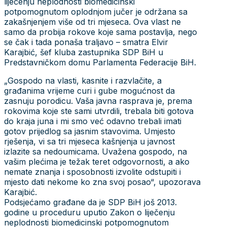
liječenju neplodnosti biomedicinski
potpomognutom oplodnjom jučer je održana sa
zakašnjenjem više od tri mjeseca. Ova vlast ne
samo da probija rokove koje sama postavlja, nego
se čak i tada ponaša traljavo – smatra Elvir
Karajbić, šef kluba zastupnika SDP BiH u
Predstavničkom domu Parlamenta Federacije BiH.
„Gospodo na vlasti, kasnite i razvlačite, a
građanima vrijeme curi i gube mogućnost da
zasnuju porodicu. Vaša javna rasprava je, prema
rokovima koje ste sami utvrdili, trebala biti gotova
do kraja juna i mi smo već odavno trebali imati
gotov prijedlog sa jasnim stavovima. Umjesto
rješenja, vi sa tri mjeseca kašnjenja u javnost
izlazite sa nedoumicama. Uvažena gospodo, na
vašim plećima je težak teret odgovornosti, a ako
nemate znanja i sposobnosti izvolite odstupiti i
mjesto dati nekome ko zna svoj posao“, upozorava
Karajbić.
Podsjećamo građane da je SDP BiH još 2013.
godine u proceduru uputio Zakon o liječenju
neplodnosti biomedicinski potpomognutom