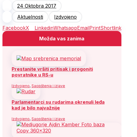
24 Oktobra 2017
Aktuelnosti
Izdvojeno
Facebook
X
Linkedin
Whatsapp
Email
Print
Shortlink
Možda vas zanima
Prestanite vršiti pritisak i progoniti
povratnike u RS-u
Izdvojeno
,
Saopštenja i izjave
Parlamentarci su rudarima okrenuli leđa
kad je bilo najvažnije
Izdvojeno
,
Saopštenja i izjave