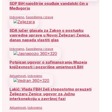
SDP BiH najoštrije osuđuje vandalski čin u
Međugorju
Izdvojeno
,
Saopštenja i izjave
SDA jučer glasala za Zakon o postupku
vanredne uprave u Novoj Željezari Zenica,
danas napada vlastiti glas
Izdvojeno
,
Saopštenja i izjave
Potpisan ugovor o sufinansiranju Muzeja
književnosti i pozorišne umjetnosti BiH
Aktuelnosti
,
Izdvojeno
Lakić: Vlada FBiH želi stopostotno preuzeti
Željezaru Zenica; ugovor za Južnu
interkonekciju u završnoj fazi
Aktuelnosti
,
Izdvojeno