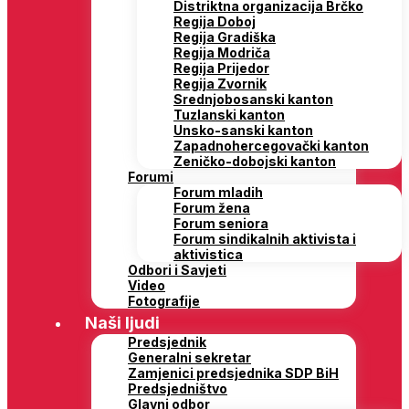
Distriktna organizacija Brčko
Regija Doboj
Regija Gradiška
Regija Modriča
Regija Prijedor
Regija Zvornik
Srednjobosanski kanton
Tuzlanski kanton
Unsko-sanski kanton
Zapadnohercegovački kanton
Zeničko-dobojski kanton
Forumi
Forum mladih
Forum žena
Forum seniora
Forum sindikalnih aktivista i
aktivistica
Odbori i Savjeti
Video
Fotografije
Naši ljudi
Predsjednik
Generalni sekretar
Zamjenici predsjednika SDP BiH
Predsjedništvo
Glavni odbor