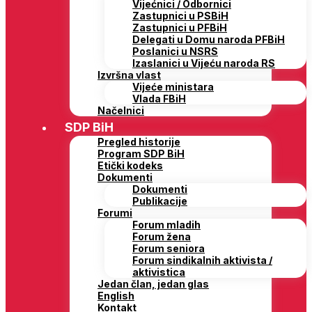
Vijećnici / Odbornici
Zastupnici u PSBiH
Zastupnici u PFBiH
Delegati u Domu naroda PFBiH
Poslanici u NSRS
Izaslanici u Vijeću naroda RS
Izvršna vlast
Vijeće ministara
Vlada FBiH
Načelnici
SDP BiH
Pregled historije
Program SDP BiH
Etički kodeks
Dokumenti
Dokumenti
Publikacije
Forumi
Forum mladih
Forum žena
Forum seniora
Forum sindikalnih aktivista /
aktivistica
Jedan član, jedan glas
English
Kontakt