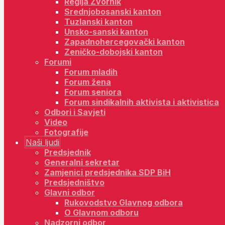
Regija Zvornik
Srednjobosanski kanton
Tuzlanski kanton
Unsko-sanski kanton
Zapadnohercegovački kanton
Zeničko-dobojski kanton
Forumi
Forum mladih
Forum žena
Forum seniora
Forum sindikalnih aktivista i aktivistica
Odbori i Savjeti
Video
Fotografije
Naši ljudi
Predsjednik
Generalni sekretar
Zamjenici predsjednika SDP BiH
Predsjedništvo
Glavni odbor
Rukovodstvo Glavnog odbora
O Glavnom odboru
Nadzorni odbor