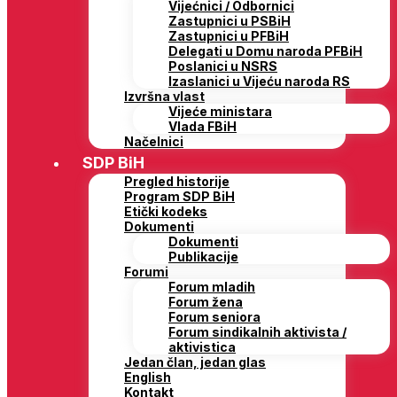
Vijećnici / Odbornici
Zastupnici u PSBiH
Zastupnici u PFBiH
Delegati u Domu naroda PFBiH
Poslanici u NSRS
Izaslanici u Vijeću naroda RS
Izvršna vlast
Vijeće ministara
Vlada FBiH
Načelnici
SDP BiH
Pregled historije
Program SDP BiH
Etički kodeks
Dokumenti
Dokumenti
Publikacije
Forumi
Forum mladih
Forum žena
Forum seniora
Forum sindikalnih aktivista /
aktivistica
Jedan član, jedan glas
English
Kontakt