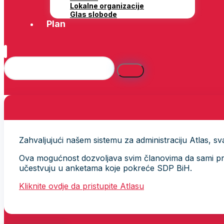
Lokalne organizacije
Glas slobode
Plan
Zahvaljujući našem sistemu za administraciju Atlas, svak
Ova mogućnost dozvoljava svim članovima da sami provj
učestvuju u anketama koje pokreće SDP BiH.
Kliknite ovdje da pristupite Atlasu