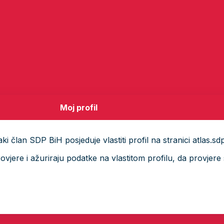
Moj profil
i član SDP BiH posjeduje vlastiti profil na stranici atlas.sd
ere i ažuriraju podatke na vlastitom profilu, da provjere s