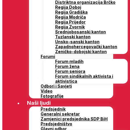
Distriktna organizacija Brčko
Regija Doboj
Regija Gradiška
Regija Modriča
Regija Prijedor
Regija Zvornik
Srednjobosanski kanton
Tuzlanski kanton
Unsko-sanski kanton
Zapadnohercegovački kanton
Zeničko-dobojski kanton
Forumi
Forum mladih
Forum žena
Forum seniora
Forum sindikalnih aktivista i
aktivistica
Odbori i Savjeti
Video
Fotografije
Naši ljudi
Predsjednik
Generalni sekretar
Zamjenici predsjednika SDP BiH
Predsjedništvo
Glavni odbor