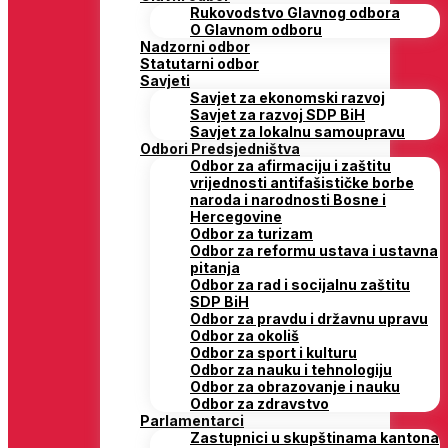
Rukovodstvo Glavnog odbora
O Glavnom odboru
Nadzorni odbor
Statutarni odbor
Savjeti
Savjet za ekonomski razvoj
Savjet za razvoj SDP BiH
Savjet za lokalnu samoupravu
Odbori Predsjedništva
Odbor za afirmaciju i zaštitu
vrijednosti antifašističke borbe
naroda i narodnosti Bosne i
Hercegovine
Odbor za turizam
Odbor za reformu ustava i ustavna
pitanja
Odbor za rad i socijalnu zaštitu
SDP BiH
Odbor za pravdu i državnu upravu
Odbor za okoliš
Odbor za sport i kulturu
Odbor za nauku i tehnologiju
Odbor za obrazovanje i nauku
Odbor za zdravstvo
Parlamentarci
Zastupnici u skupštinama kantona