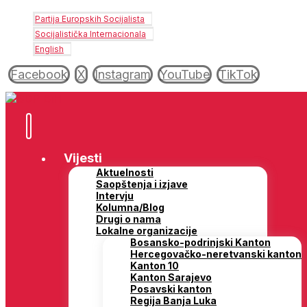
Partija Europskih Socijalista
Socijalistička Internacionala
English
Facebook
X
Instagram
YouTube
TikTok
Vijesti
Aktuelnosti
Saopštenja i izjave
Intervju
Kolumna/Blog
Drugi o nama
Lokalne organizacije
Bosansko-podrinjski Kanton
Hercegovačko-neretvanski kanton
Kanton 10
Kanton Sarajevo
Posavski kanton
Regija Banja Luka