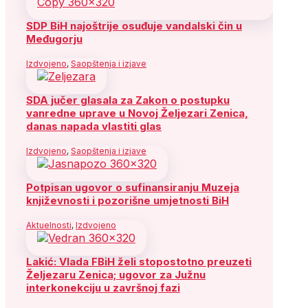
SDP BiH najoštrije osuđuje vandalski čin u
Međugorju
Izdvojeno
,
Saopštenja i izjave
SDA jučer glasala za Zakon o postupku
vanredne uprave u Novoj Željezari Zenica,
danas napada vlastiti glas
Izdvojeno
,
Saopštenja i izjave
Potpisan ugovor o sufinansiranju Muzeja
književnosti i pozorišne umjetnosti BiH
Aktuelnosti
,
Izdvojeno
Lakić: Vlada FBiH želi stopostotno preuzeti
Željezaru Zenica; ugovor za Južnu
interkonekciju u završnoj fazi