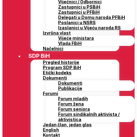
Vijećnici / Odbornici
Zastupnici u PSBiH
Zastupnici u PFBiH
Delegati u Domu naroda PFBiH
Poslanici u NSRS
Izaslanici u Vijeću naroda RS
Izvršna vlast
Vijeće ministara
Vlada FBiH
Načelnici
SDP BiH
Pregled historije
Program SDP BiH
Etički kodeks
Dokumenti
Dokumenti
Publikacije
Forumi
Forum mladih
Forum žena
Forum seniora
Forum sindikalnih aktivista /
aktivistica
Jedan član, jedan glas
English
Kontakt