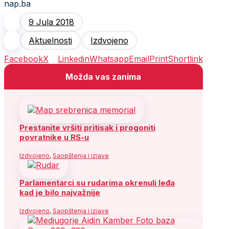
nap.ba
9 Jula 2018
Aktuelnosti
Izdvojeno
Facebook
X
Linkedin
Whatsapp
Email
Print
Shortlink
Možda vas zanima
Prestanite vršiti pritisak i progoniti
povratnike u RS-u
Izdvojeno
,
Saopštenja i izjave
Parlamentarci su rudarima okrenuli leđa
kad je bilo najvažnije
Izdvojeno
,
Saopštenja i izjave