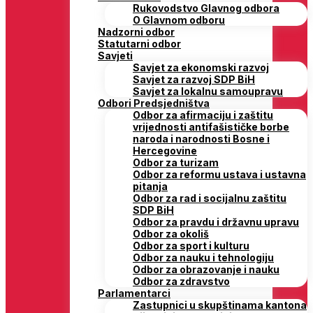
Rukovodstvo Glavnog odbora
O Glavnom odboru
Nadzorni odbor
Statutarni odbor
Savjeti
Savjet za ekonomski razvoj
Savjet za razvoj SDP BiH
Savjet za lokalnu samoupravu
Odbori Predsjedništva
Odbor za afirmaciju i zaštitu
vrijednosti antifašističke borbe
naroda i narodnosti Bosne i
Hercegovine
Odbor za turizam
Odbor za reformu ustava i ustavna
pitanja
Odbor za rad i socijalnu zaštitu
SDP BiH
Odbor za pravdu i državnu upravu
Odbor za okoliš
Odbor za sport i kulturu
Odbor za nauku i tehnologiju
Odbor za obrazovanje i nauku
Odbor za zdravstvo
Parlamentarci
Zastupnici u skupštinama kantona