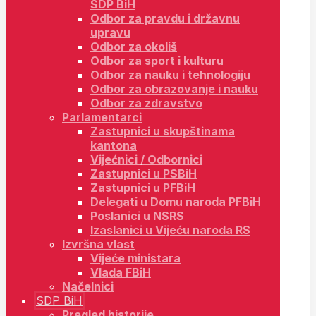
SDP BiH
Odbor za pravdu i državnu
upravu
Odbor za okoliš
Odbor za sport i kulturu
Odbor za nauku i tehnologiju
Odbor za obrazovanje i nauku
Odbor za zdravstvo
Parlamentarci
Zastupnici u skupštinama
kantona
Vijećnici / Odbornici
Zastupnici u PSBiH
Zastupnici u PFBiH
Delegati u Domu naroda PFBiH
Poslanici u NSRS
Izaslanici u Vijeću naroda RS
Izvršna vlast
Vijeće ministara
Vlada FBiH
Načelnici
SDP BiH
Pregled historije