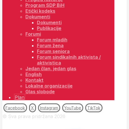
Program SDP BiH
Etički kodeks
Dokumenti
Dokumenti
Publikacije
Forumi
Forum mladih
Forum žena
Forum seniora
Forum sindikalnih aktivista /
aktivistica
Jedan član, jedan glas
English
Kontakt
Lokalne organizacije
Glas slobode
Plan
Facebook
X
Instagram
YouTube
TikTok
© Sva prava pridržana 2026