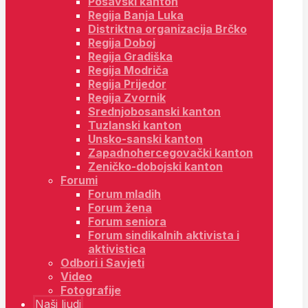
Posavski kanton
Regija Banja Luka
Distriktna organizacija Brčko
Regija Doboj
Regija Gradiška
Regija Modriča
Regija Prijedor
Regija Zvornik
Srednjobosanski kanton
Tuzlanski kanton
Unsko-sanski kanton
Zapadnohercegovački kanton
Zeničko-dobojski kanton
Forumi
Forum mladih
Forum žena
Forum seniora
Forum sindikalnih aktivista i
aktivistica
Odbori i Savjeti
Video
Fotografije
Naši ljudi