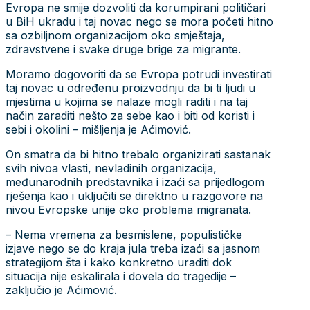
Evropa ne smije dozvoliti da korumpirani političari
u BiH ukradu i taj novac nego se mora početi hitno
sa ozbiljnom organizacijom oko smještaja,
zdravstvene i svake druge brige za migrante.
Moramo dogovoriti da se Evropa potrudi investirati
taj novac u određenu proizvodnju da bi ti ljudi u
mjestima u kojima se nalaze mogli raditi i na taj
način zaraditi nešto za sebe kao i biti od koristi i
sebi i okolini – mišljenja je Aćimović.
On smatra da bi hitno trebalo organizirati sastanak
svih nivoa vlasti, nevladinih organizacija,
međunarodnih predstavnika i izaći sa prijedlogom
rješenja kao i uključiti se direktno u razgovore na
nivou Evropske unije oko problema migranata.
– Nema vremena za besmislene, populističke
izjave nego se do kraja jula treba izaći sa jasnom
strategijom šta i kako konkretno uraditi dok
situacija nije eskalirala i dovela do tragedije –
zaključio je Aćimović.