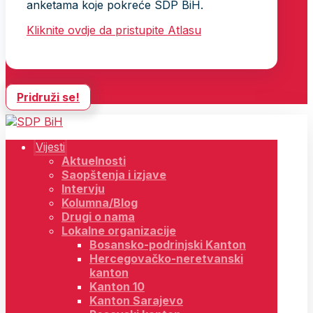
anketama koje pokreće SDP BiH.
Kliknite ovdje da pristupite Atlasu
Pridruži se!
Vijesti
Aktuelnosti
Saopštenja i izjave
Intervju
Kolumna/Blog
Drugi o nama
Lokalne organizacije
Bosansko-podrinjski Kanton
Hercegovačko-neretvanski
kanton
Kanton 10
Kanton Sarajevo