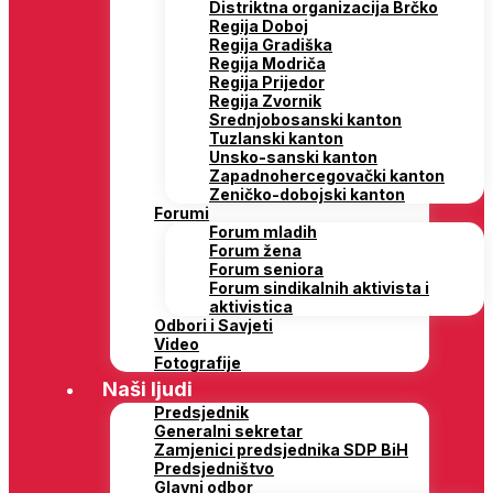
Distriktna organizacija Brčko
Regija Doboj
Regija Gradiška
Regija Modriča
Regija Prijedor
Regija Zvornik
Srednjobosanski kanton
Tuzlanski kanton
Unsko-sanski kanton
Zapadnohercegovački kanton
Zeničko-dobojski kanton
Forumi
Forum mladih
Forum žena
Forum seniora
Forum sindikalnih aktivista i
aktivistica
Odbori i Savjeti
Video
Fotografije
Naši ljudi
Predsjednik
Generalni sekretar
Zamjenici predsjednika SDP BiH
Predsjedništvo
Glavni odbor