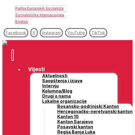
Partija Europskih Socijalista
Socijalistička Internacionala
English
Facebook
X
Instagram
YouTube
TikTok
Vijesti
Aktuelnosti
Saopštenja i izjave
Intervju
Kolumna/Blog
Drugi o nama
Lokalne organizacije
Bosansko-podrinjski Kanton
Hercegovačko-neretvanski kanton
Kanton 10
Kanton Sarajevo
Posavski kanton
Regija Banja Luka