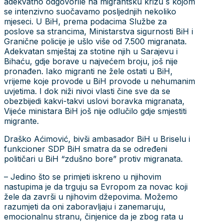
adekvatno odgovorile na migrantsku krizu s kojom
se intenzivno suočavamo posljednjih nekoliko
mjeseci. U BiH, prema podacima Službe za
poslove sa strancima, Ministarstva sigurnosti BiH i
Granične policije je ušlo više od 7.500 migranata.
Adekvatan smještaj za stotine njih u Sarajevu i
Bihaću, gdje borave u najvećem broju, još nije
pronađen. Iako migranti ne žele ostati u BiH,
vrijeme koje provode u BiH provode u nehumanim
uvjetima. I dok niži nivoi vlasti čine sve da se
obezbijedi kakvi-takvi uslovi boravka migranata,
Vijeće ministara BiH još nije odlučilo gdje smjestiti
migrante.
Draško Aćimović, bivši ambasador BiH u Briselu i
funkcioner SDP BiH smatra da se određeni
političari u BiH “zdušno bore” protiv migranata.
– Jedino što se primjeti iskreno u njihovim
nastupima je da trguju sa Evropom za novac koji
žele da završi u njihovim džepovima. Možemo
razumjeti da oni zaboravljaju i zanemaruju,
emocionalnu stranu, činjenice da je zbog rata u