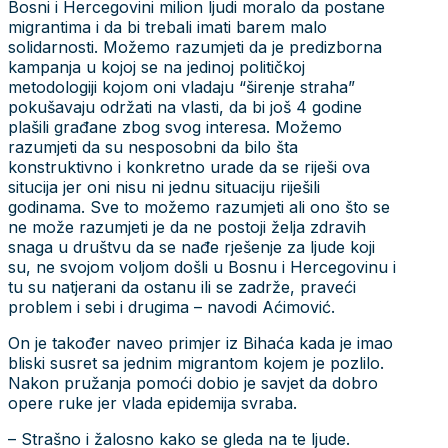
Bosni i Hercegovini milion ljudi moralo da postane
migrantima i da bi trebali imati barem malo
solidarnosti. Možemo razumjeti da je predizborna
kampanja u kojoj se na jedinoj političkoj
metodologiji kojom oni vladaju “širenje straha”
pokušavaju održati na vlasti, da bi još 4 godine
plašili građane zbog svog interesa. Možemo
razumjeti da su nesposobni da bilo šta
konstruktivno i konkretno urade da se riješi ova
situcija jer oni nisu ni jednu situaciju riješili
godinama. Sve to možemo razumjeti ali ono što se
ne može razumjeti je da ne postoji želja zdravih
snaga u društvu da se nađe rješenje za ljude koji
su, ne svojom voljom došli u Bosnu i Hercegovinu i
tu su natjerani da ostanu ili se zadrže, praveći
problem i sebi i drugima – navodi Aćimović.
On je također naveo primjer iz Bihaća kada je imao
bliski susret sa jednim migrantom kojem je pozlilo.
Nakon pružanja pomoći dobio je savjet da dobro
opere ruke jer vlada epidemija svraba.
– Strašno i žalosno kako se gleda na te ljude.