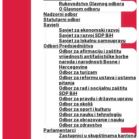
Rukovodstvo Glavnog odbora
O Glavnom odboru
Nadzorni odbor
Statutarni odbor
Savjeti
Savjet za ekonomski razvoj
Savjet za razvoj SDP BiH
Savjet za lokalnu samoupravu
Odbori Predsjedništva
Odbor za afirmaciju i zaštitu
vrijednosti antifašističke borbe
naroda i narodnosti Bosne i
Hercegovine
Odbor za turizam
Odbor za reformu ustava i ustavna
pitanja
Odbor za rad i socijalnu zaštitu
SDP BiH
Odbor za pravdu i državnu upravu
Odbor za okoliš
Odbor za sport i kulturu
Odbor za nauku i tehnologiju
Odbor za obrazovanje i nauku
Odbor za zdravstvo
Parlamentarci
Zastupnici u skupštinama kantona