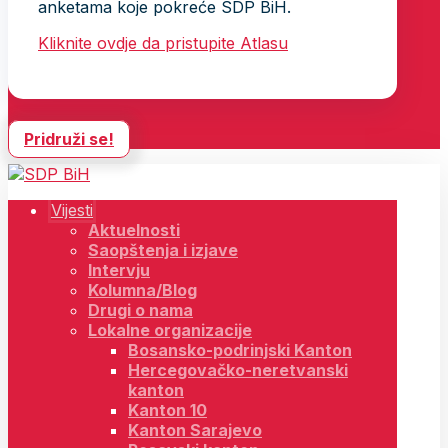
anketama koje pokreće SDP BiH.
Kliknite ovdje da pristupite Atlasu
Pridruži se!
Vijesti
Aktuelnosti
Saopštenja i izjave
Intervju
Kolumna/Blog
Drugi o nama
Lokalne organizacije
Bosansko-podrinjski Kanton
Hercegovačko-neretvanski
kanton
Kanton 10
Kanton Sarajevo