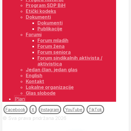
Program SDP BiH
Etički kodeks
Dokumenti
Dokumenti
Publikacije
Forumi
Forum mladih
Forum žena
Forum seniora
Forum sindikalnih aktivista /
aktivistica
Jedan član, jedan glas
English
Kontakt
Lokalne organizacije
Glas slobode
Plan
Facebook
X
Instagram
YouTube
TikTok
© Sva prava pridržana 2026