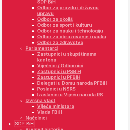
SDP BiH
Odbor za pravdu i državnu
upravu
Odbor za okoliš
Odbor za sport i kulturu
Odbor za nauku i tehnologiju
Odbor za obrazovanje i nauku
Odbor za zdravstvo
Parlamentarci
Zastupnici u skupštinama
kantona
Vijećnici / Odbornici
Zastupnici u PSBiH
Zastupnici u PFBiH
Delegati u Domu naroda PFBiH
Poslanici u NSRS
Izaslanici u Vijeću naroda RS
Izvršna vlast
Vijeće ministara
Vlada FBiH
Načelnici
SDP BiH
Pregled historije