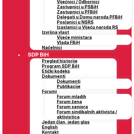
Vijećnici / Odbornici
Zastupnici u PSBiH
Zastupnici u PFBiH
Delegati u Domu naroda PFBiH
Poslanici u NSRS
Izaslanici u Vijeću naroda RS
Izvršna vlast
Vijeće ministara
Vlada FBiH
Načelnici
SDP BiH
Pregled historije
Program SDP BiH
Etički kodeks
Dokumenti
Dokumenti
Publikacije
Forumi
Forum mladih
Forum žena
Forum seniora
Forum sindikalnih aktivista /
aktivistica
Jedan član, jedan glas
English
Kontakt