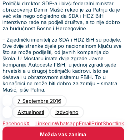
Politički direktor SDP-a i bivši federalni ministar
obrazovanja Damir Mašić rekao je za Patriju da je
već više nego očigledno da SDA i HDZ BiH
intenzivno rade na podjeli društva, a to nije dobro
za budućnost Bosne i Hercegovine.
– Zajednički imenitelj za SDA i HDZ BiH su podjele.
Ove dvije stranke dijele po nacionalnom ključu sve
što se može podijeliti, od javnih kompanija do
škola. U Mostaru imate dvije zgrade Javne
kompanije Autoceste FBiH, u jednoj zgradi sjede
hrvatski a u drugoj bošnjački kadrovi. Isto se
dešava i u obrazovnom sisitemu FBiH. To u
konačnici ne može biti dobro za zemlju – smatra
Mašić, piše Patria.
7 Septembra 2016
Aktuelnosti
Izdvojeno
Facebook
X
Linkedin
Whatsapp
Email
Print
Shortlink
Možda vas zanima