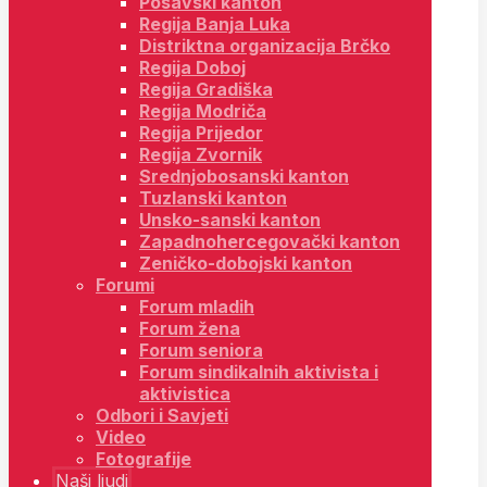
Posavski kanton
Regija Banja Luka
Distriktna organizacija Brčko
Regija Doboj
Regija Gradiška
Regija Modriča
Regija Prijedor
Regija Zvornik
Srednjobosanski kanton
Tuzlanski kanton
Unsko-sanski kanton
Zapadnohercegovački kanton
Zeničko-dobojski kanton
Forumi
Forum mladih
Forum žena
Forum seniora
Forum sindikalnih aktivista i
aktivistica
Odbori i Savjeti
Video
Fotografije
Naši ljudi