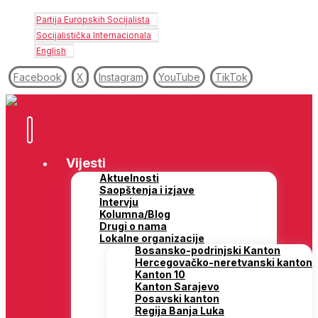
Partija Europskih Socijalista
Socijalistička Internacionala
English
Facebook
X
Instagram
YouTube
TikTok
Vijesti
Aktuelnosti
Saopštenja i izjave
Intervju
Kolumna/Blog
Drugi o nama
Lokalne organizacije
Bosansko-podrinjski Kanton
Hercegovačko-neretvanski kanton
Kanton 10
Kanton Sarajevo
Posavski kanton
Regija Banja Luka