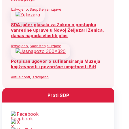
Izdvojeno
,
Saopštenja i izjave
SDA jučer glasala za Zakon o postupku
vanredne uprave u Novoj Željezari Zenica,
danas napada vlastiti glas
Izdvojeno
,
Saopštenja i izjave
Potpisan ugovor o sufinansiranju Muzeja
književnosti i pozorišne umjetnosti BiH
Aktuelnosti
,
Izdvojeno
Prati SDP
Facebook
X