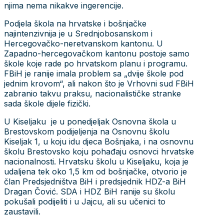
njima nema nikakve ingerencije.
Podjela škola na hrvatske i bošnjačke
najintenzivnija je u Srednjobosanskom i
Hercegovačko-neretvanskom kantonu. U
Zapadno-hercegovačkom kantonu postoje samo
škole koje rade po hrvatskom planu i programu.
FBiH je ranije imala problem sa „dvije škole pod
jednim krovom“, ali nakon što je Vrhovni sud FBiH
zabranio takvu praksu, nacionalističke stranke
sada škole dijele fizički.
U Kiseljaku je u ponedjeljak Osnovna škola u
Brestovskom podijeljenja na Osnovnu školu
Kiseljak 1, u koju idu djeca Bošnjaka, i na osnovnu
školu Brestovsko koju pohađaju osnovci hrvatske
nacionalnosti. Hrvatsku školu u Kiseljaku, koja je
udaljena tek oko 1,5 km od bošnjačke, otvorio je
član Predsjedništva BiH i predsjednik HDZ-a BiH
Dragan Čović. SDA i HDZ BiH ranije su školu
pokušali podijeliti i u Jajcu, ali su učenici to
zaustavili.