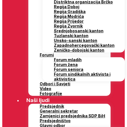
Distriktna organizacija Brčko
Regija Doboj
Regija Gradiška
Regija Modriča
Regija Prijedor
Regija Zvornik
Srednjobosanski kanton
Tuzlanski kanton
Unsko-sanski kanton
Zapadnohercegovački kanton
Zeničko-dobojski kanton
Forumi
Forum mladih
Forum žena
Forum seniora
Forum sindikalnih aktivista i
aktivistica
Odbori i Savjeti
Video
Fotografije
Naši ljudi
Predsjednik
Generalni sekretar
Zamjenici predsjednika SDP BiH
Predsjedništvo
Glavni odbor