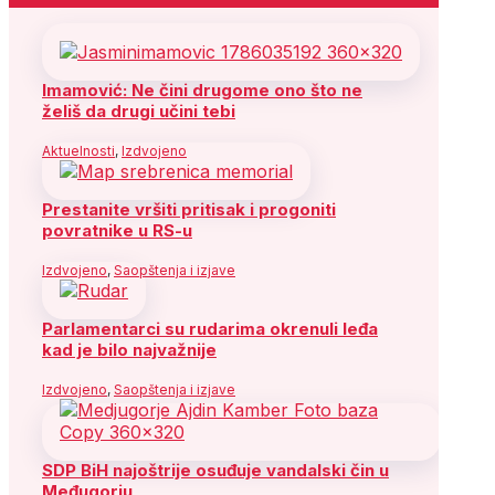
Imamović: Ne čini drugome ono što ne
želiš da drugi učini tebi
Aktuelnosti
,
Izdvojeno
Prestanite vršiti pritisak i progoniti
povratnike u RS-u
Izdvojeno
,
Saopštenja i izjave
Parlamentarci su rudarima okrenuli leđa
kad je bilo najvažnije
Izdvojeno
,
Saopštenja i izjave
SDP BiH najoštrije osuđuje vandalski čin u
Međugorju