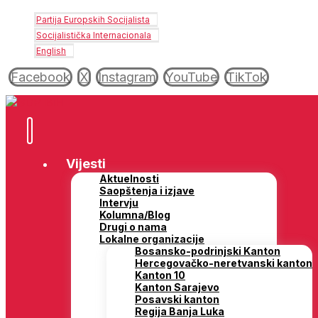
Partija Europskih Socijalista
Socijalistička Internacionala
English
Facebook
X
Instagram
YouTube
TikTok
Vijesti
Aktuelnosti
Saopštenja i izjave
Intervju
Kolumna/Blog
Drugi o nama
Lokalne organizacije
Bosansko-podrinjski Kanton
Hercegovačko-neretvanski kanton
Kanton 10
Kanton Sarajevo
Posavski kanton
Regija Banja Luka