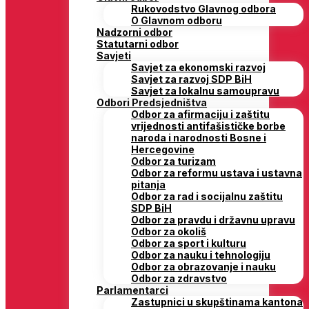
Rukovodstvo Glavnog odbora
O Glavnom odboru
Nadzorni odbor
Statutarni odbor
Savjeti
Savjet za ekonomski razvoj
Savjet za razvoj SDP BiH
Savjet za lokalnu samoupravu
Odbori Predsjedništva
Odbor za afirmaciju i zaštitu
vrijednosti antifašističke borbe
naroda i narodnosti Bosne i
Hercegovine
Odbor za turizam
Odbor za reformu ustava i ustavna
pitanja
Odbor za rad i socijalnu zaštitu
SDP BiH
Odbor za pravdu i državnu upravu
Odbor za okoliš
Odbor za sport i kulturu
Odbor za nauku i tehnologiju
Odbor za obrazovanje i nauku
Odbor za zdravstvo
Parlamentarci
Zastupnici u skupštinama kantona