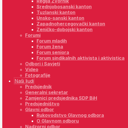
Regija Zvornik
Srednjobosanski kanton
Tuzlanski kanton
Unsko-sanski kanton
Zapadnohercegovački kanton
Zeničko-dobojski kanton
Forumi
Forum mladih
Forum žena
Forum seniora
Forum sindikalnih aktivista i aktivistica
Odbori i Savjeti
Video
Fotografije
Naši ljudi
Predsjednik
Generalni sekretar
Zamjenici predsjednika SDP BiH
Predsjedništvo
Glavni odbor
Rukovodstvo Glavnog odbora
O Glavnom odboru
Nadzorni odbor