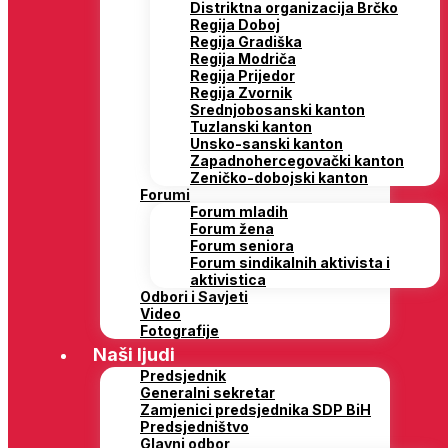
Distriktna organizacija Brčko
Regija Doboj
Regija Gradiška
Regija Modriča
Regija Prijedor
Regija Zvornik
Srednjobosanski kanton
Tuzlanski kanton
Unsko-sanski kanton
Zapadnohercegovački kanton
Zeničko-dobojski kanton
Forumi
Forum mladih
Forum žena
Forum seniora
Forum sindikalnih aktivista i
aktivistica
Odbori i Savjeti
Video
Fotografije
Naši ljudi
Predsjednik
Generalni sekretar
Zamjenici predsjednika SDP BiH
Predsjedništvo
Glavni odbor