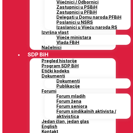
Vijećnici / Odbornici
Zastupnici u PSBiH
Zastupnici u PFBiH
Delegati u Domu naroda PFBiH
Poslanici u NSRS
Izaslanici u Vijeću naroda RS
Izvršna vlast
Vijeće ministara
Vlada FBiH
Načelnici
SDP BiH
Pregled historije
Program SDP BiH
Etički kodeks
Dokumenti
Dokumenti
Publikacije
Forumi
Forum mladih
Forum žena
Forum seniora
Forum sindikalnih aktivista /
aktivistica
Jedan član, jedan glas
English
Kontakt