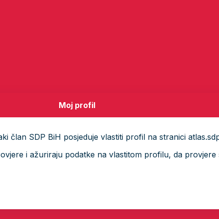
Moj profil
i član SDP BiH posjeduje vlastiti profil na stranici atlas.sd
ere i ažuriraju podatke na vlastitom profilu, da provjere s