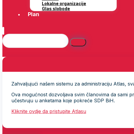
Lokalne organizacije
Glas slobode
Plan
Zahvaljujući našem sistemu za administraciju Atlas, svak
Ova mogućnost dozvoljava svim članovima da sami provj
učestvuju u anketama koje pokreće SDP BiH.
Kliknite ovdje da pristupite Atlasu