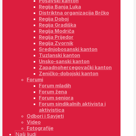
Posavski kanton
Regija Banja Luka
Distriktna organizacija Brčko
Regija Doboj
Regija Gradiška
Regija Modriča
Regija Prijedor
Regija Zvornik
Srednjobosanski kanton
Tuzlanski kanton
Unsko-sanski kanton
Zapadnohercegovački kanton
Zeničko-dobojski kanton
Forumi
Forum mladih
Forum žena
Forum seniora
Forum sindikalnih aktivista i
aktivistica
Odbori i Savjeti
Video
Fotografije
Naši ljudi