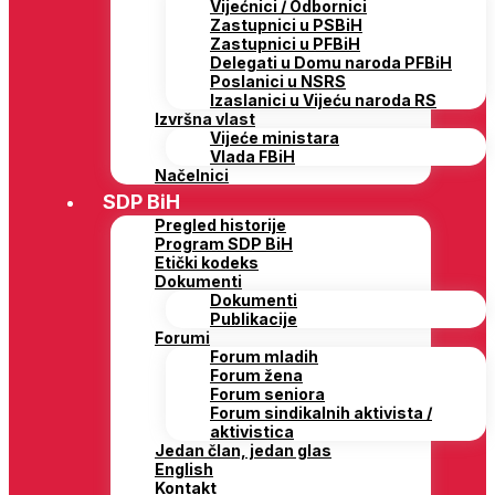
Vijećnici / Odbornici
Zastupnici u PSBiH
Zastupnici u PFBiH
Delegati u Domu naroda PFBiH
Poslanici u NSRS
Izaslanici u Vijeću naroda RS
Izvršna vlast
Vijeće ministara
Vlada FBiH
Načelnici
SDP BiH
Pregled historije
Program SDP BiH
Etički kodeks
Dokumenti
Dokumenti
Publikacije
Forumi
Forum mladih
Forum žena
Forum seniora
Forum sindikalnih aktivista /
aktivistica
Jedan član, jedan glas
English
Kontakt