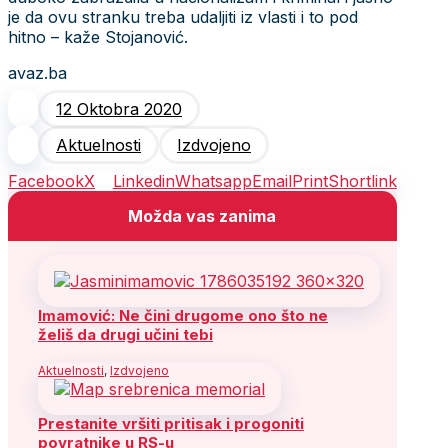
je da ovu stranku treba udaljiti iz vlasti i to pod
hitno – kaže Stojanović.
avaz.ba
12 Oktobra 2020
Aktuelnosti
Izdvojeno
Facebook
X
Linkedin
Whatsapp
Email
Print
Shortlink
Možda vas zanima
Imamović: Ne čini drugome ono što ne
želiš da drugi učini tebi
Aktuelnosti
,
Izdvojeno
Prestanite vršiti pritisak i progoniti
povratnike u RS-u