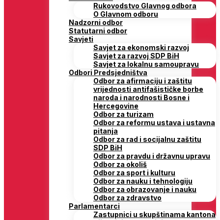
Rukovodstvo Glavnog odbora
O Glavnom odboru
Nadzorni odbor
Statutarni odbor
Savjeti
Savjet za ekonomski razvoj
Savjet za razvoj SDP BiH
Savjet za lokalnu samoupravu
Odbori Predsjedništva
Odbor za afirmaciju i zaštitu
vrijednosti antifašističke borbe
naroda i narodnosti Bosne i
Hercegovine
Odbor za turizam
Odbor za reformu ustava i ustavna
pitanja
Odbor za rad i socijalnu zaštitu
SDP BiH
Odbor za pravdu i državnu upravu
Odbor za okoliš
Odbor za sport i kulturu
Odbor za nauku i tehnologiju
Odbor za obrazovanje i nauku
Odbor za zdravstvo
Parlamentarci
Zastupnici u skupštinama kantona