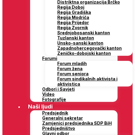
Distriktna organizacija Brčko
Regija Doboj
Regija Gradiška
Regija Modriča
Regija Prijedor
Regija Zvornik
Srednjobosanski kanton
Tuzlanski kanton
Unsko-sanski kanton
Zapadnohercegovački kanton
Zeničko-dobojski kanton
Forumi
Forum mladih
Forum žena
Forum seniora
Forum sindikalnih aktivista i
aktivistica
Odbori i Savjeti
Video
Fotografije
Naši ljudi
Predsjednik
Generalni sekretar
Zamjenici predsjednika SDP BiH
Predsjedništvo
Glavni odbor