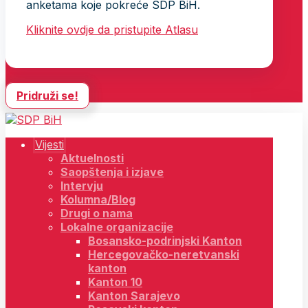
anketama koje pokreće SDP BiH.
Kliknite ovdje da pristupite Atlasu
Pridruži se!
Vijesti
Aktuelnosti
Saopštenja i izjave
Intervju
Kolumna/Blog
Drugi o nama
Lokalne organizacije
Bosansko-podrinjski Kanton
Hercegovačko-neretvanski
kanton
Kanton 10
Kanton Sarajevo