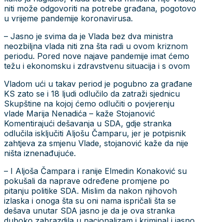
niti može odgovoriti na potrebe građana, pogotovo
u vrijeme pandemije koronavirusa.
– Jasno je svima da je Vlada bez dva ministra
neozbiljna vlada niti zna šta radi u ovom kriznom
periodu. Pored nove najave pandemije imat ćemo
težu i ekonomsku i zdravstvenu situacija i s ovom
Vladom ući u takav period je pogubno za građane
KS zato se i 18 ljudi odlučilo da zatraži sjednicu
Skupštine na kojoj ćemo odlučiti o povjerenju
vlade Marija Nenadića – kaže Stojanović
Komentirajući dešavanja u SDA, gdje stranka
odlučila isključiti Aljošu Čamparu, jer je potpisnik
zahtjeva za smjenu Vlade, stojanović kaže da nije
ništa iznenađujuće.
– I Aljoša Čampara i ranije Elmedin Konaković su
pokušali da naprave određene promjene po
pitanju politike SDA. Mislim da nakon njihovoh
izlaska i onoga šta su oni nama ispričali šta se
dešava unutar SDA jasno je da je ova stranka
duboko zabrazdila u nacionalizam i kriminal i jasno