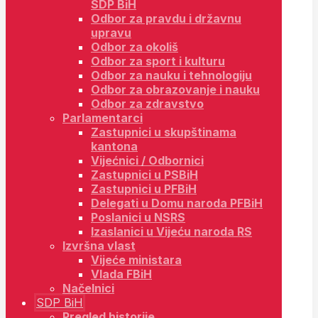
SDP BiH
Odbor za pravdu i državnu
upravu
Odbor za okoliš
Odbor za sport i kulturu
Odbor za nauku i tehnologiju
Odbor za obrazovanje i nauku
Odbor za zdravstvo
Parlamentarci
Zastupnici u skupštinama
kantona
Vijećnici / Odbornici
Zastupnici u PSBiH
Zastupnici u PFBiH
Delegati u Domu naroda PFBiH
Poslanici u NSRS
Izaslanici u Vijeću naroda RS
Izvršna vlast
Vijeće ministara
Vlada FBiH
Načelnici
SDP BiH
Pregled historije