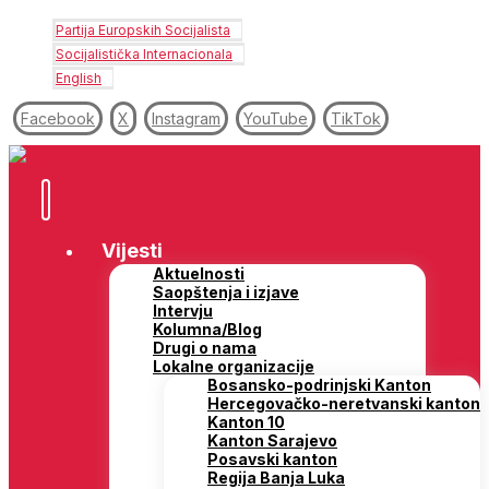
Partija Europskih Socijalista
Socijalistička Internacionala
English
Facebook
X
Instagram
YouTube
TikTok
Vijesti
Aktuelnosti
Saopštenja i izjave
Intervju
Kolumna/Blog
Drugi o nama
Lokalne organizacije
Bosansko-podrinjski Kanton
Hercegovačko-neretvanski kanton
Kanton 10
Kanton Sarajevo
Posavski kanton
Regija Banja Luka