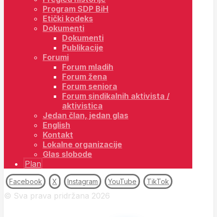
Program SDP BiH
Etički kodeks
Dokumenti
Dokumenti
Publikacije
Forumi
Forum mladih
Forum žena
Forum seniora
Forum sindikalnih aktivista /
aktivistica
Jedan član, jedan glas
English
Kontakt
Lokalne organizacije
Glas slobode
Plan
Facebook
X
Instagram
YouTube
TikTok
© Sva prava pridržana 2026