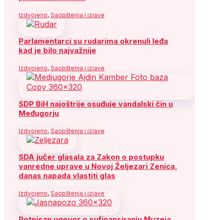
Izdvojeno
,
Saopštenja i izjave
Parlamentarci su rudarima okrenuli leđa
kad je bilo najvažnije
Izdvojeno
,
Saopštenja i izjave
SDP BiH najoštrije osuđuje vandalski čin u
Međugorju
Izdvojeno
,
Saopštenja i izjave
SDA jučer glasala za Zakon o postupku
vanredne uprave u Novoj Željezari Zenica,
danas napada vlastiti glas
Izdvojeno
,
Saopštenja i izjave
Potpisan ugovor o sufinansiranju Muzeja