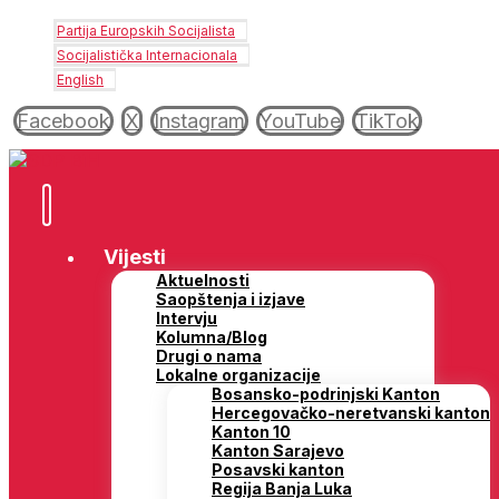
Partija Europskih Socijalista
Socijalistička Internacionala
English
Facebook
X
Instagram
YouTube
TikTok
Vijesti
Aktuelnosti
Saopštenja i izjave
Intervju
Kolumna/Blog
Drugi o nama
Lokalne organizacije
Bosansko-podrinjski Kanton
Hercegovačko-neretvanski kanton
Kanton 10
Kanton Sarajevo
Posavski kanton
Regija Banja Luka