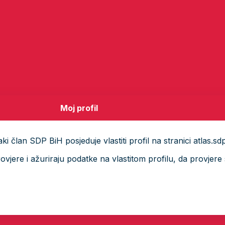
Moj profil
i član SDP BiH posjeduje vlastiti profil na stranici atlas.sd
ere i ažuriraju podatke na vlastitom profilu, da provjere s