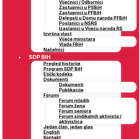
Vijećnici / Odbornici
Zastupnici u PSBiH
Zastupnici u PFBiH
Delegati u Domu naroda PFBiH
Poslanici u NSRS
Izaslanici u Vijeću naroda RS
Izvršna vlast
Vijeće ministara
Vlada FBiH
Načelnici
SDP BiH
Pregled historije
Program SDP BiH
Etički kodeks
Dokumenti
Dokumenti
Publikacije
Forumi
Forum mladih
Forum žena
Forum seniora
Forum sindikalnih aktivista /
aktivistica
Jedan član, jedan glas
English
Kontakt