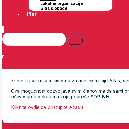
Lokalne organizacije
Glas slobode
Plan
Zahvaljujući našem sistemu za administraciju Atlas, svak
Ova mogućnost dozvoljava svim članovima da sami provj
učestvuju u anketama koje pokreće SDP BiH.
Kliknite ovdje da pristupite Atlasu