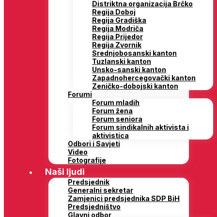
Distriktna organizacija Brčko
Regija Doboj
Regija Gradiška
Regija Modriča
Regija Prijedor
Regija Zvornik
Srednjobosanski kanton
Tuzlanski kanton
Unsko-sanski kanton
Zapadnohercegovački kanton
Zeničko-dobojski kanton
Forumi
Forum mladih
Forum žena
Forum seniora
Forum sindikalnih aktivista i
aktivistica
Odbori i Savjeti
Video
Fotografije
Naši ljudi
Predsjednik
Generalni sekretar
Zamjenici predsjednika SDP BiH
Predsjedništvo
Glavni odbor