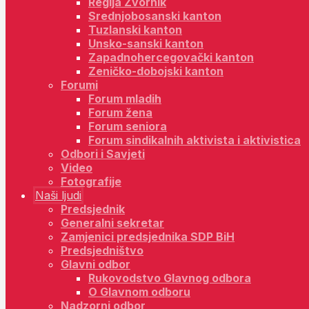
Regija Zvornik
Srednjobosanski kanton
Tuzlanski kanton
Unsko-sanski kanton
Zapadnohercegovački kanton
Zeničko-dobojski kanton
Forumi
Forum mladih
Forum žena
Forum seniora
Forum sindikalnih aktivista i aktivistica
Odbori i Savjeti
Video
Fotografije
Naši ljudi
Predsjednik
Generalni sekretar
Zamjenici predsjednika SDP BiH
Predsjedništvo
Glavni odbor
Rukovodstvo Glavnog odbora
O Glavnom odboru
Nadzorni odbor