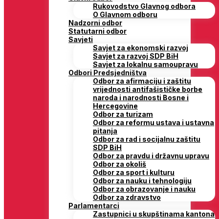
Rukovodstvo Glavnog odbora
O Glavnom odboru
Nadzorni odbor
Statutarni odbor
Savjeti
Savjet za ekonomski razvoj
Savjet za razvoj SDP BiH
Savjet za lokalnu samoupravu
Odbori Predsjedništva
Odbor za afirmaciju i zaštitu
vrijednosti antifašističke borbe
naroda i narodnosti Bosne i
Hercegovine
Odbor za turizam
Odbor za reformu ustava i ustavna
pitanja
Odbor za rad i socijalnu zaštitu
SDP BiH
Odbor za pravdu i državnu upravu
Odbor za okoliš
Odbor za sport i kulturu
Odbor za nauku i tehnologiju
Odbor za obrazovanje i nauku
Odbor za zdravstvo
Parlamentarci
Zastupnici u skupštinama kantona