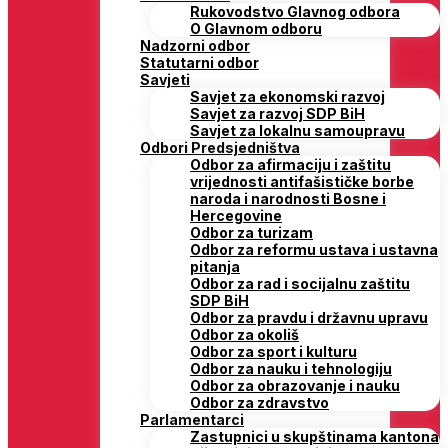
Rukovodstvo Glavnog odbora
O Glavnom odboru
Nadzorni odbor
Statutarni odbor
Savjeti
Savjet za ekonomski razvoj
Savjet za razvoj SDP BiH
Savjet za lokalnu samoupravu
Odbori Predsjedništva
Odbor za afirmaciju i zaštitu
vrijednosti antifašističke borbe
naroda i narodnosti Bosne i
Hercegovine
Odbor za turizam
Odbor za reformu ustava i ustavna
pitanja
Odbor za rad i socijalnu zaštitu
SDP BiH
Odbor za pravdu i državnu upravu
Odbor za okoliš
Odbor za sport i kulturu
Odbor za nauku i tehnologiju
Odbor za obrazovanje i nauku
Odbor za zdravstvo
Parlamentarci
Zastupnici u skupštinama kantona