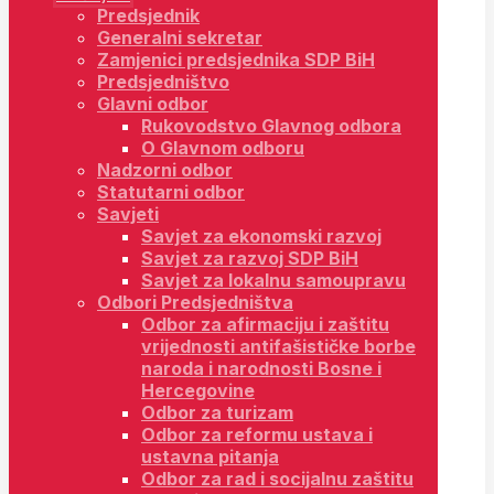
Predsjednik
Generalni sekretar
Zamjenici predsjednika SDP BiH
Predsjedništvo
Glavni odbor
Rukovodstvo Glavnog odbora
O Glavnom odboru
Nadzorni odbor
Statutarni odbor
Savjeti
Savjet za ekonomski razvoj
Savjet za razvoj SDP BiH
Savjet za lokalnu samoupravu
Odbori Predsjedništva
Odbor za afirmaciju i zaštitu
vrijednosti antifašističke borbe
naroda i narodnosti Bosne i
Hercegovine
Odbor za turizam
Odbor za reformu ustava i
ustavna pitanja
Odbor za rad i socijalnu zaštitu