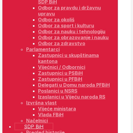
SDP BiH
Odbor za pravdu i državnu
upravu
Odbor za okoliš
Odbor za sport i kulturu
Odbor za nauku i tehnologiju
Odbor za obrazovanje i nauku
Odbor za zdravstvo
Parlamentarci
Zastupnici u skupštinama
kantona
Vijećnici / Odbornici
Zastupnici u PSBiH
Zastupnici u PFBiH
Delegati u Domu naroda PFBiH
Poslanici u NSRS
Izaslanici u Vijeću naroda RS
Izvršna vlast
Vijeće ministara
Vlada FBiH
Načelnici
SDP BiH
Pregled historije