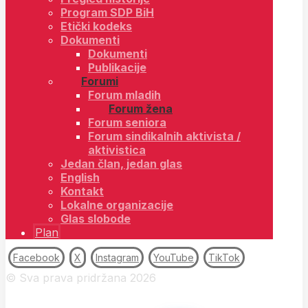
Program SDP BiH
Etički kodeks
Dokumenti
Dokumenti
Publikacije
Forumi
Forum mladih
Forum žena
Forum seniora
Forum sindikalnih aktivista /
aktivistica
Jedan član, jedan glas
English
Kontakt
Lokalne organizacije
Glas slobode
Plan
Facebook
X
Instagram
YouTube
TikTok
© Sva prava pridržana 2026