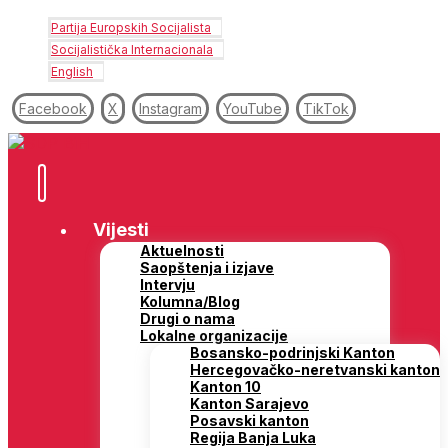
Partija Europskih Socijalista
Socijalistička Internacionala
English
Facebook
X
Instagram
YouTube
TikTok
Vijesti
Aktuelnosti
Saopštenja i izjave
Intervju
Kolumna/Blog
Drugi o nama
Lokalne organizacije
Bosansko-podrinjski Kanton
Hercegovačko-neretvanski kanton
Kanton 10
Kanton Sarajevo
Posavski kanton
Regija Banja Luka