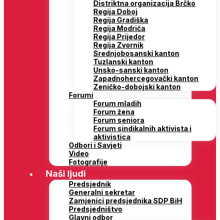
Distriktna organizacija Brčko
Regija Doboj
Regija Gradiška
Regija Modriča
Regija Prijedor
Regija Zvornik
Srednjobosanski kanton
Tuzlanski kanton
Unsko-sanski kanton
Zapadnohercegovački kanton
Zeničko-dobojski kanton
Forumi
Forum mladih
Forum žena
Forum seniora
Forum sindikalnih aktivista i
aktivistica
Odbori i Savjeti
Video
Fotografije
Naši ljudi
Predsjednik
Generalni sekretar
Zamjenici predsjednika SDP BiH
Predsjedništvo
Glavni odbor