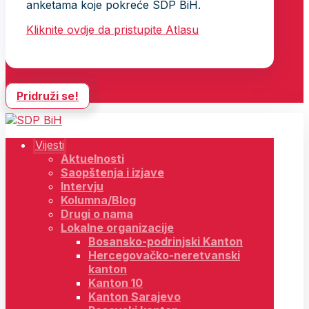
anketama koje pokreće SDP BiH.
Kliknite ovdje da pristupite Atlasu
Pridruži se!
Vijesti
Aktuelnosti
Saopštenja i izjave
Intervju
Kolumna/Blog
Drugi o nama
Lokalne organizacije
Bosansko-podrinjski Kanton
Hercegovačko-neretvanski
kanton
Kanton 10
Kanton Sarajevo