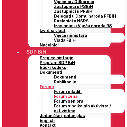
Vijećnici / Odbornici
Zastupnici u PSBiH
Zastupnici u PFBiH
Delegati u Domu naroda PFBiH
Poslanici u NSRS
Izaslanici u Vijeću naroda RS
Izvršna vlast
Vijeće ministara
Vlada FBiH
Načelnici
SDP BiH
Pregled historije
Program SDP BiH
Etički kodeks
Dokumenti
Dokumenti
Publikacije
Forumi
Forum mladih
Forum žena
Forum seniora
Forum sindikalnih aktivista /
aktivistica
Jedan član, jedan glas
English
Kontakt