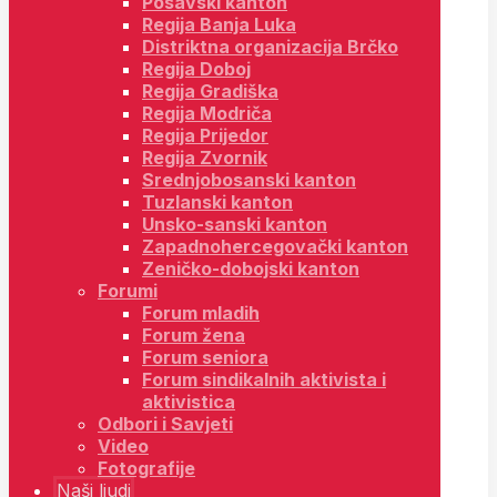
Posavski kanton
Regija Banja Luka
Distriktna organizacija Brčko
Regija Doboj
Regija Gradiška
Regija Modriča
Regija Prijedor
Regija Zvornik
Srednjobosanski kanton
Tuzlanski kanton
Unsko-sanski kanton
Zapadnohercegovački kanton
Zeničko-dobojski kanton
Forumi
Forum mladih
Forum žena
Forum seniora
Forum sindikalnih aktivista i
aktivistica
Odbori i Savjeti
Video
Fotografije
Naši ljudi