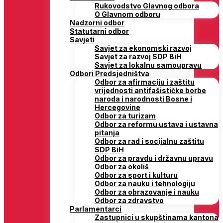
Rukovodstvo Glavnog odbora
O Glavnom odboru
Nadzorni odbor
Statutarni odbor
Savjeti
Savjet za ekonomski razvoj
Savjet za razvoj SDP BiH
Savjet za lokalnu samoupravu
Odbori Predsjedništva
Odbor za afirmaciju i zaštitu
vrijednosti antifašističke borbe
naroda i narodnosti Bosne i
Hercegovine
Odbor za turizam
Odbor za reformu ustava i ustavna
pitanja
Odbor za rad i socijalnu zaštitu
SDP BiH
Odbor za pravdu i državnu upravu
Odbor za okoliš
Odbor za sport i kulturu
Odbor za nauku i tehnologiju
Odbor za obrazovanje i nauku
Odbor za zdravstvo
Parlamentarci
Zastupnici u skupštinama kantona