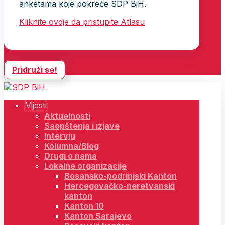
anketama koje pokreće SDP BiH.
Kliknite ovdje da pristupite Atlasu
Pridruži se!
Vijesti
Aktuelnosti
Saopštenja i izjave
Intervju
Kolumna/Blog
Drugi o nama
Lokalne organizacije
Bosansko-podrinjski Kanton
Hercegovačko-neretvanski
kanton
Kanton 10
Kanton Sarajevo