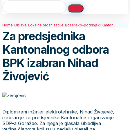
Home
Objave
Lokalne organizacije
Bosansko-podrinjski Kanton
Za predsjednika
Kantonalnog odbora
BPK izabran Nihad
Živojević
Diplomirani inžinjer elektrotehnike, Nihad Živojević,
izabran je za predsjednika Kantonalne organizacije
SDP-a Goražde. Za njega je glasala ubjedljiva
većina članova koji su u nedjelju glasali na