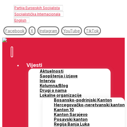
Partija Europskih Socijalista
Socijalistička Internacionala
English
Facebook
X
Instagram
YouTube
TikTok
Vijesti
Aktuelnosti
Saopštenja i izjave
Intervju
Kolumna/Blog
Drugi o nama
Lokalne organizacije
Bosansko-podrinjski Kanton
Hercegovačko-neretvanski kanton
Kanton 10
Kanton Sarajevo
Posavski kanton
Regija Banja Luka