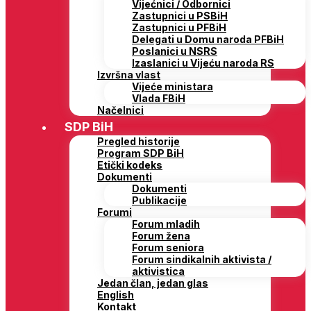
Vijećnici / Odbornici
Zastupnici u PSBiH
Zastupnici u PFBiH
Delegati u Domu naroda PFBiH
Poslanici u NSRS
Izaslanici u Vijeću naroda RS
Izvršna vlast
Vijeće ministara
Vlada FBiH
Načelnici
SDP BiH
Pregled historije
Program SDP BiH
Etički kodeks
Dokumenti
Dokumenti
Publikacije
Forumi
Forum mladih
Forum žena
Forum seniora
Forum sindikalnih aktivista /
aktivistica
Jedan član, jedan glas
English
Kontakt