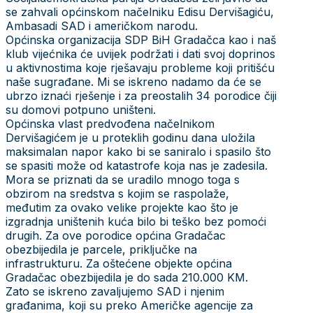
se zahvali općinskom načelniku Edisu Dervišagiću,
Ambasadi SAD i američkom narodu.
Općinska organizacija SDP BiH Gradačca kao i naš
klub vijećnika će uvijek podržati i dati svoj doprinos
u aktivnostima koje rješavaju probleme koji pritišću
naše sugrađane. Mi se iskreno nadamo da će se
ubrzo iznaći rješenje i za preostalih 34 porodice čiji
su domovi potpuno uništeni.
Općinska vlast predvođena načelnikom
Dervišagićem je u proteklih godinu dana uložila
maksimalan napor kako bi se saniralo i spasilo što
se spasiti može od katastrofe koja nas je zadesila.
Mora se priznati da se uradilo mnogo toga s
obzirom na sredstva s kojim se raspolaže,
međutim za ovako velike projekte kao što je
izgradnja uništenih kuća bilo bi teško bez pomoći
drugih. Za ove porodice općina Gradačac
obezbijedila je parcele, priključke na
infrastrukturu. Za oštećene objekte općina
Gradačac obezbijedila je do sada 210.000 KM.
Zato se iskreno zavaljujemo SAD i njenim
građanima, koji su preko Američke agencije za