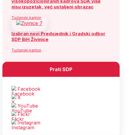
visokopozicioniranih kadrova SDA više
nisu izuzetak, već ustaljeni obrazac
Tuzlanski kanton
Izabran novi Predsjednik i Gradski odbor
SDP BiH Živinice
Tuzlanski kanton
Prati SDP
Facebook
X
YouTube
Flickr
Instagram