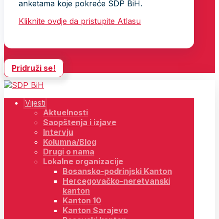
anketama koje pokreće SDP BiH.
Kliknite ovdje da pristupite Atlasu
Pridruži se!
Vijesti
Aktuelnosti
Saopštenja i izjave
Intervju
Kolumna/Blog
Drugi o nama
Lokalne organizacije
Bosansko-podrinjski Kanton
Hercegovačko-neretvanski
kanton
Kanton 10
Kanton Sarajevo