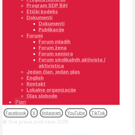
Program SDP BiH
Etički kodeks
Dokumenti
Dokumenti
Publikacije
Forumi
Forum mladih
Forum žena
Forum seniora
Forum sindikalnih aktivista /
aktivistica
Jedan član, jedan glas
English
Kontakt
Lokalne organizacije
Glas slobode
Plan
Facebook
X
Instagram
YouTube
TikTok
© Sva prava pridržana 2026