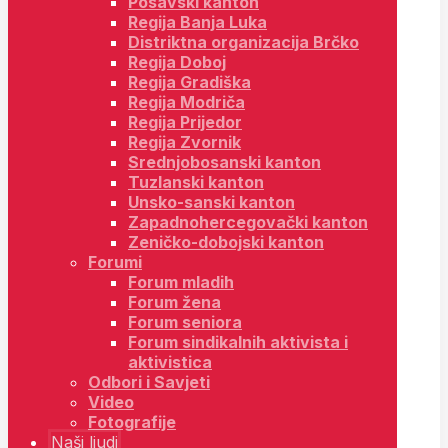
Posavski kanton
Regija Banja Luka
Distriktna organizacija Brčko
Regija Doboj
Regija Gradiška
Regija Modriča
Regija Prijedor
Regija Zvornik
Srednjobosanski kanton
Tuzlanski kanton
Unsko-sanski kanton
Zapadnohercegovački kanton
Zeničko-dobojski kanton
Forumi
Forum mladih
Forum žena
Forum seniora
Forum sindikalnih aktivista i
aktivistica
Odbori i Savjeti
Video
Fotografije
Naši ljudi