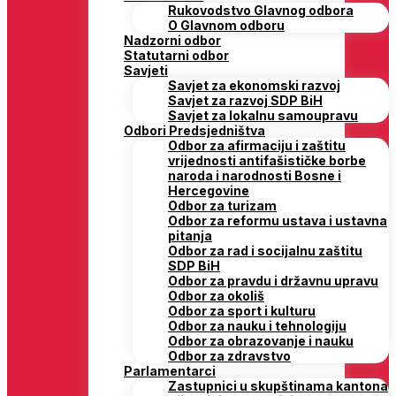
Rukovodstvo Glavnog odbora
O Glavnom odboru
Nadzorni odbor
Statutarni odbor
Savjeti
Savjet za ekonomski razvoj
Savjet za razvoj SDP BiH
Savjet za lokalnu samoupravu
Odbori Predsjedništva
Odbor za afirmaciju i zaštitu
vrijednosti antifašističke borbe
naroda i narodnosti Bosne i
Hercegovine
Odbor za turizam
Odbor za reformu ustava i ustavna
pitanja
Odbor za rad i socijalnu zaštitu
SDP BiH
Odbor za pravdu i državnu upravu
Odbor za okoliš
Odbor za sport i kulturu
Odbor za nauku i tehnologiju
Odbor za obrazovanje i nauku
Odbor za zdravstvo
Parlamentarci
Zastupnici u skupštinama kantona