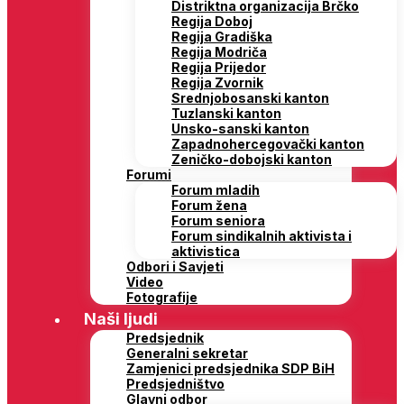
Distriktna organizacija Brčko
Regija Doboj
Regija Gradiška
Regija Modriča
Regija Prijedor
Regija Zvornik
Srednjobosanski kanton
Tuzlanski kanton
Unsko-sanski kanton
Zapadnohercegovački kanton
Zeničko-dobojski kanton
Forumi
Forum mladih
Forum žena
Forum seniora
Forum sindikalnih aktivista i
aktivistica
Odbori i Savjeti
Video
Fotografije
Naši ljudi
Predsjednik
Generalni sekretar
Zamjenici predsjednika SDP BiH
Predsjedništvo
Glavni odbor