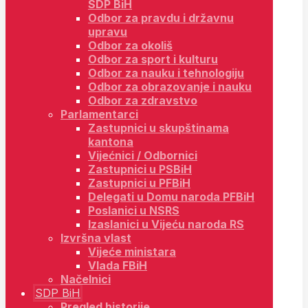
SDP BiH
Odbor za pravdu i državnu
upravu
Odbor za okoliš
Odbor za sport i kulturu
Odbor za nauku i tehnologiju
Odbor za obrazovanje i nauku
Odbor za zdravstvo
Parlamentarci
Zastupnici u skupštinama
kantona
Vijećnici / Odbornici
Zastupnici u PSBiH
Zastupnici u PFBiH
Delegati u Domu naroda PFBiH
Poslanici u NSRS
Izaslanici u Vijeću naroda RS
Izvršna vlast
Vijeće ministara
Vlada FBiH
Načelnici
SDP BiH
Pregled historije