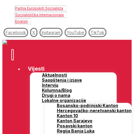
Partija Europskih Socijalista
Socijalistička Internacionala
English
Facebook
X
Instagram
YouTube
TikTok
Vijesti
Aktuelnosti
Saopštenja i izjave
Intervju
Kolumna/Blog
Drugi o nama
Lokalne organizacije
Bosansko-podrinjski Kanton
Hercegovačko-neretvanski kanton
Kanton 10
Kanton Sarajevo
Posavski kanton
Regija Banja Luka