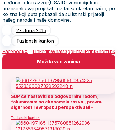
međunarodni razvoj (USAID) većim dijelom
finansirali ovaj projekat i na taj konkretan način, po
ko zna koji puta pokazali da su istinski prijatelji
našeg naroda i naše domovine.
27 Juna 2015
Tuzlanski kanton
Facebook
X
Linkedin
Whatsapp
Email
Print
Shortlink
Možda vas zanima
SDP će nastaviti sa odgovornim radom,
fokusiranim na ekonomski razvoj, pravnu
sigurnost i evropsku perspektivu BiH
Tuzlanski kanton