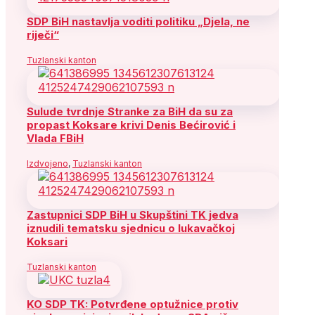
SDP BiH nastavlja voditi politiku „Djela, ne
riječi“
Tuzlanski kanton
Sulude tvrdnje Stranke za BiH da su za
propast Koksare krivi Denis Bećirović i
Vlada FBiH
Izdvojeno
,
Tuzlanski kanton
Zastupnici SDP BiH u Skupštini TK jedva
iznudili tematsku sjednicu o lukavačkoj
Koksari
Tuzlanski kanton
KO SDP TK: Potvrđene optužnice protiv