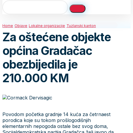
Home
Objave
Lokalne organizacije
Tuzlanski kanton
Za oštećene objekte
općina Gradačac
obezbijedila je
210.000 KM
Povodom početka gradnje 14 kuća za četrnaest
porodica koje su tokom prošlogodišnjih
elementarnih nepogoda ostale bez svog doma,
Socijaldemokratska partija Gradačca želi javno da